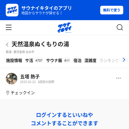
サウナイキタイのアプリ
無料で使う
地図からサウナが探せる！
天然温泉ぬくもりの湯
銭湯 - 鹿児島県 出水市
β
施設情報
サ活
サウナ飯
宿泊
混雑度
ランキング
(
開
4737
611
五塔 熱子
2025.02.22
1
回目の訪問
チェックイン
ログインするといいねや
コメントすることができます