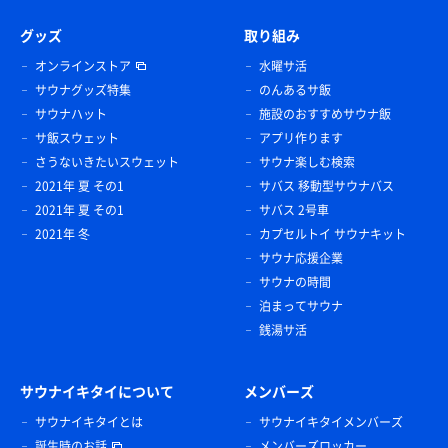
グッズ
取り組み
オンラインストア
水曜サ活
サウナグッズ特集
のんあるサ飯
サウナハット
施設のおすすめサウナ飯
サ飯スウェット
アプリ作ります
さうないきたいスウェット
サウナ楽しむ検索
2021年 夏 その1
サバス 移動型サウナバス
2021年 夏 その1
サバス 2号車
2021年 冬
カプセルトイ サウナキット
サウナ応援企業
サウナの時間
泊まってサウナ
銭湯サ活
サウナイキタイについて
メンバーズ
サウナイキタイとは
サウナイキタイメンバーズ
誕生時のお話
メンバーズロッカー