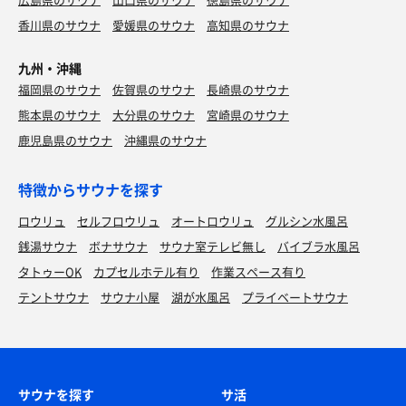
香川県のサウナ
愛媛県のサウナ
高知県のサウナ
九州・沖縄
福岡県のサウナ
佐賀県のサウナ
長崎県のサウナ
熊本県のサウナ
大分県のサウナ
宮崎県のサウナ
鹿児島県のサウナ
沖縄県のサウナ
特徴からサウナを探す
ロウリュ
セルフロウリュ
オートロウリュ
グルシン水風呂
銭湯サウナ
ボナサウナ
サウナ室テレビ無し
バイブラ水風呂
タトゥーOK
カプセルホテル有り
作業スペース有り
テントサウナ
サウナ小屋
湖が水風呂
プライベートサウナ
サウナを探す
サ活