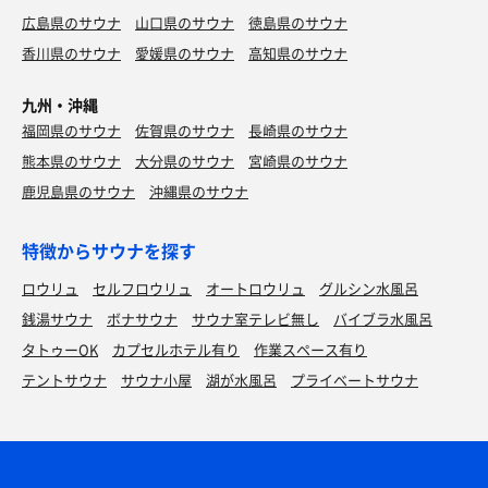
広島県のサウナ
山口県のサウナ
徳島県のサウナ
香川県のサウナ
愛媛県のサウナ
高知県のサウナ
九州・沖縄
福岡県のサウナ
佐賀県のサウナ
長崎県のサウナ
熊本県のサウナ
大分県のサウナ
宮崎県のサウナ
鹿児島県のサウナ
沖縄県のサウナ
特徴からサウナを探す
ロウリュ
セルフロウリュ
オートロウリュ
グルシン水風呂
銭湯サウナ
ボナサウナ
サウナ室テレビ無し
バイブラ水風呂
タトゥーOK
カプセルホテル有り
作業スペース有り
テントサウナ
サウナ小屋
湖が水風呂
プライベートサウナ