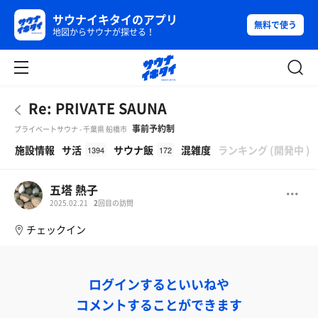
サウナイキタイのアプリ
無料で使う
地図からサウナが探せる！
Re: PRIVATE SAUNA
事前予約制
プライベートサウナ - 千葉県 船橋市
β
施設情報
サ活
サウナ飯
混雑度
ランキング
(
開発中
)
1394
172
五塔 熱子
2025.02.21
2
回目の訪問
チェックイン
ログインするといいねや
コメントすることができます