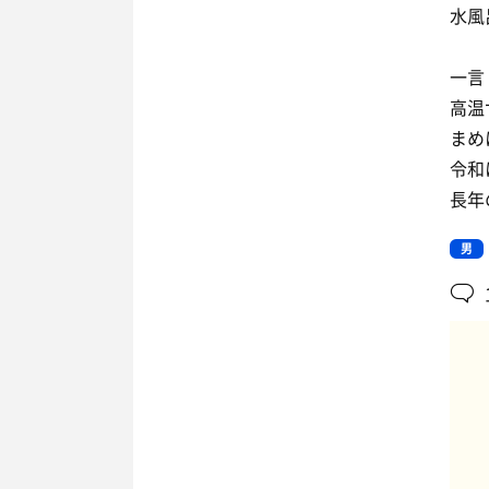
水風
一言
高温
まめ
令和
長年
男