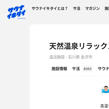
サウナイキタイとは？
サ活
マガジン
施
天然温泉リラック
温浴施設 - 石川県 金沢市
施設情報
サ活
サウ
8353
高温