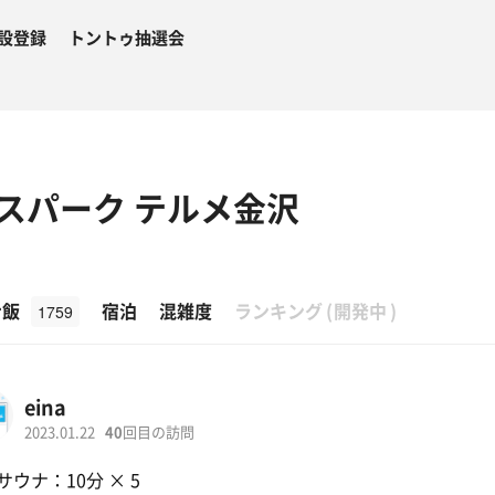
設登録
トントゥ抽選会
スパーク テルメ金沢
β
ナ飯
宿泊
混雑度
ランキング
(
開発中
)
1759
eina
2023.01.22
40
回目の訪問
サウナ：10分 × 5