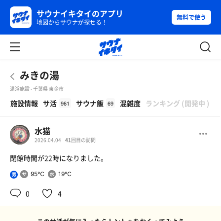
サウナイキタイのアプリ
無料で使う
地図からサウナが探せる！
みきの湯
温浴施設 - 千葉県 東金市
β
施設情報
サ活
サウナ飯
混雑度
ランキング
(
開発中
)
961
69
水猫
2026.04.04
41
回目の訪問
閉館時間が22時になりました。
95℃
19℃
男
0
4