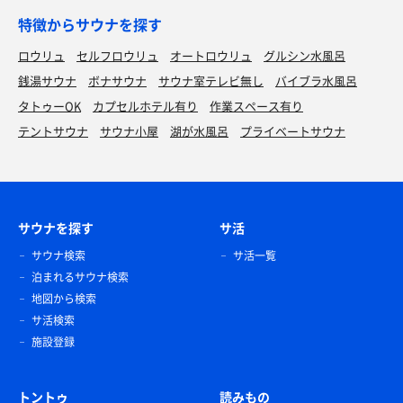
特徴からサウナを探す
ロウリュ
セルフロウリュ
オートロウリュ
グルシン水風呂
銭湯サウナ
ボナサウナ
サウナ室テレビ無し
バイブラ水風呂
タトゥーOK
カプセルホテル有り
作業スペース有り
テントサウナ
サウナ小屋
湖が水風呂
プライベートサウナ
サウナを探す
サ活
サウナ検索
サ活一覧
泊まれるサウナ検索
地図から検索
サ活検索
施設登録
トントゥ
読みもの