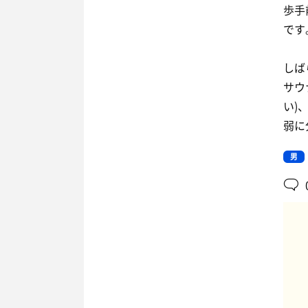
歩手
です
しば
サウ
い)
弱に
男