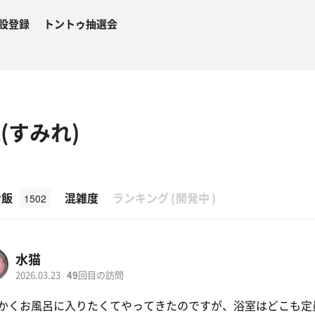
設登録
トントゥ抽選会
(すみれ)
β
ナ飯
混雑度
ランキング
(
開発中
)
1502
水猫
2026.03.23
49
回目の訪問
かくお風呂に入りたくてやってきたのですが、浴室はどこも定