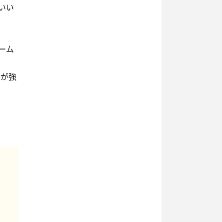
いい
ーム
い
所が強