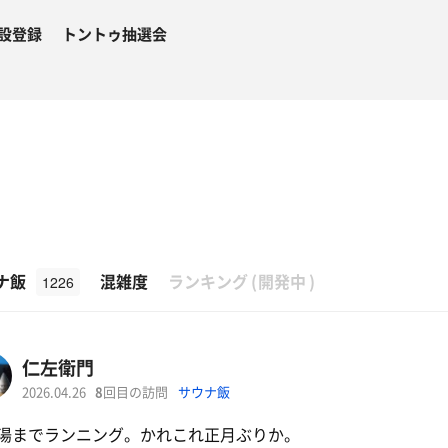
設登録
トントゥ抽選会
β
ナ飯
混雑度
ランキング
(
開発中
)
1226
仁左衛門
2026.04.26
8
回目の訪問
サウナ飯
湯までランニング。かれこれ正月ぶりか。