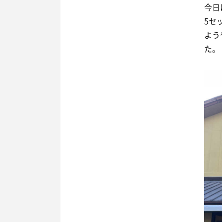
今日
5セ
よう
た。