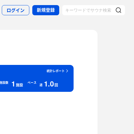
新規登録
ログイン
統計レポート
1
1.0
施設数
ペース
施設
回
週