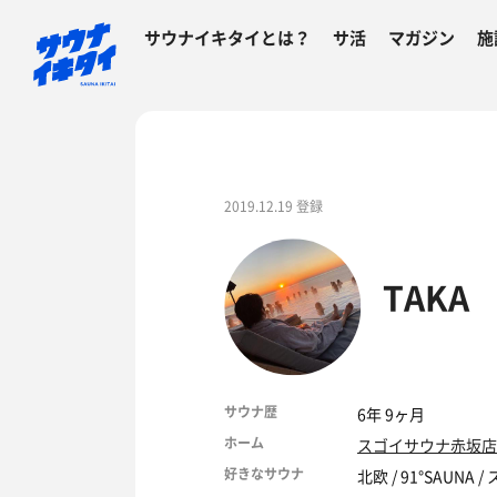
サウナイキタイとは？
サ活
マガジン
施
2019.12.19 登録
TAKA
サウナ歴
6年 9ヶ月
ホーム
スゴイサウナ赤坂店
好きなサウナ
北欧 / 91°SAU