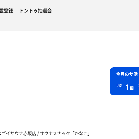
設登録
トントゥ抽選会
今月のサ活
1
サ活
回
NA / スゴイサウナ赤坂店 / サウナスナック「かなこ」