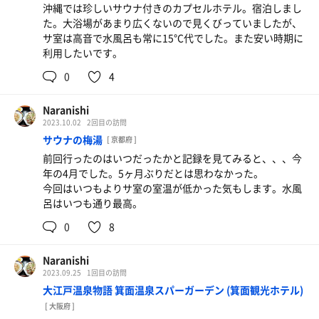
沖縄では珍しいサウナ付きのカプセルホテル。宿泊しまし
た。大浴場があまり広くないので見くびっていましたが、
サ室は高音で水風呂も常に15°C代でした。また安い時期に
利用したいです。
0
4
Naranishi
2023.10.02
2回目の訪問
サウナの梅湯
[ 京都府 ]
前回行ったのはいつだったかと記録を見てみると、、、今
年の4月でした。5ヶ月ぶりだとは思わなかった。
今回はいつもよりサ室の室温が低かった気もします。水風
呂はいつも通り最高。
0
8
Naranishi
2023.09.25
1回目の訪問
大江戸温泉物語 箕面温泉スパーガーデン (箕面観光ホテル)
[ 大阪府 ]