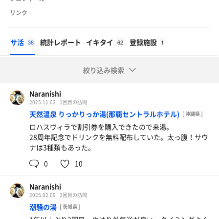
リンク
サ活
統計レポート
イキタイ
登録施設
38
62
1
絞り込み検索
Naranishi
2025.11.02
1回目の訪問
天然温泉 りっかりっか湯(那覇セントラルホテル)
[ 沖縄県 ]
ロハスヴィラで割引券を購入できたので来湯。
28周年記念でドリンクを無料配布していた。太っ腹！サウ
ナは3種類もあった。
0
10
Naranishi
2025.02.09
2回目の訪問
潮騒の湯
[ 茨城県 ]