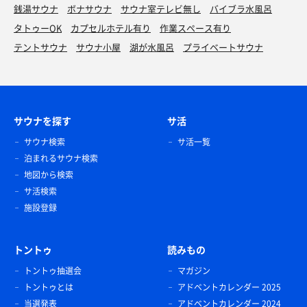
銭湯サウナ
ボナサウナ
サウナ室テレビ無し
バイブラ水風呂
タトゥーOK
カプセルホテル有り
作業スペース有り
テントサウナ
サウナ小屋
湖が水風呂
プライベートサウナ
サウナを探す
サ活
サウナ検索
サ活一覧
泊まれるサウナ検索
地図から検索
サ活検索
施設登録
トントゥ
読みもの
トントゥ抽選会
マガジン
トントゥとは
アドベントカレンダー 2025
当選発表
アドベントカレンダー 2024