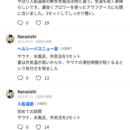
やはり入船温泉の軟水水風呂は他と違う。水温も低く素晴
らしいです。運良くブロワーを使ったアウフグースにも間
に合いました。3セットしてしっかり整い。
0
19
Naranishi
2023.08.05
3回目の訪問
ヘルシーバスニュー栄
[ 大阪府 ]
サウナ、水風呂、外気浴を3セット
夏は外気温が高いからか、サウナの滞在時間が短くなると
いう気付きを得ました
0
13
Naranishi
2023.07.11
1回目の訪問
入船温泉
[ 大阪府 ]
初めての訪問
サウナ、水風呂、外気浴を2セット
0
14