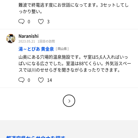
難波で終電逃す度にお世話になってます。3セットしてし
っかり整い。
0
3
Naranishi
2023.05.21
1回目の訪問
湯～とぴあ 黄金泉
[ 岡山県 ]
山奥にある穴場的温泉施設です。サ室は5,6人入ればいっ
ぱいになる広さでした。室温は88℃くらい。外気浴スペー
スでは川のせせらぎを聞きながらまったりできます。
0
14