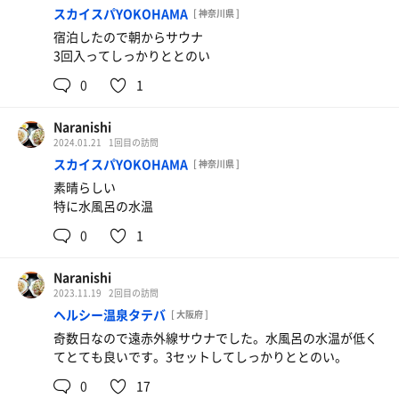
スカイスパYOKOHAMA
[ 神奈川県 ]
宿泊したので朝からサウナ
3回入ってしっかりととのい
0
1
Naranishi
2024.01.21
1回目の訪問
スカイスパYOKOHAMA
[ 神奈川県 ]
素晴らしい
特に水風呂の水温
0
1
Naranishi
2023.11.19
2回目の訪問
ヘルシー温泉タテバ
[ 大阪府 ]
奇数日なので遠赤外線サウナでした。水風呂の水温が低く
てとても良いです。3セットしてしっかりととのい。
0
17