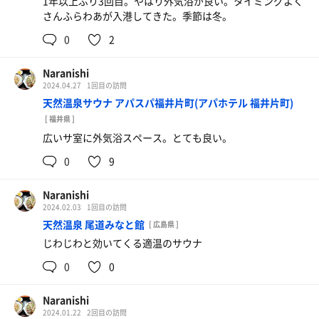
1年以上ぶり3回目。やはり外気浴が良い。タイミングよく
さんふらわあが入港してきた。季節は冬。
0
2
Naranishi
2024.04.27
1回目の訪問
天然温泉サウナ アパスパ福井片町(アパホテル 福井片町)
[ 福井県 ]
広いサ室に外気浴スペース。とても良い。
0
9
Naranishi
2024.02.03
1回目の訪問
天然温泉 尾道みなと館
[ 広島県 ]
じわじわと効いてくる適温のサウナ
0
0
Naranishi
2024.01.22
2回目の訪問