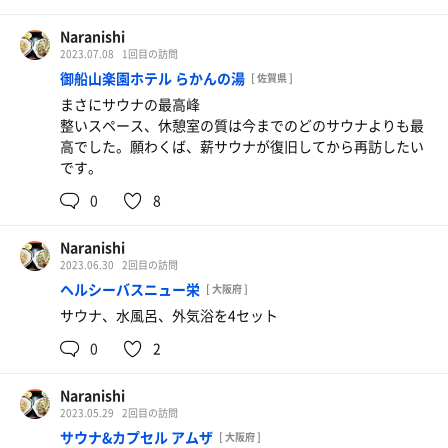
Naranishi
2023.07.08
1回目の訪問
御船山楽園ホテル らかんの湯
[ 佐賀県 ]
まさにサウナの最高峰
整いスペース、休憩室の質は今までのどのサウナよりも最
高でした。願わくば、薪サウナが復旧してから再訪したい
です。
0
8
Naranishi
2023.06.30
2回目の訪問
ヘルシーバスニュー栄
[ 大阪府 ]
サウナ、水風呂、外気浴を4セット
0
2
Naranishi
2023.05.29
2回目の訪問
サウナ&カプセル アムザ
[ 大阪府 ]