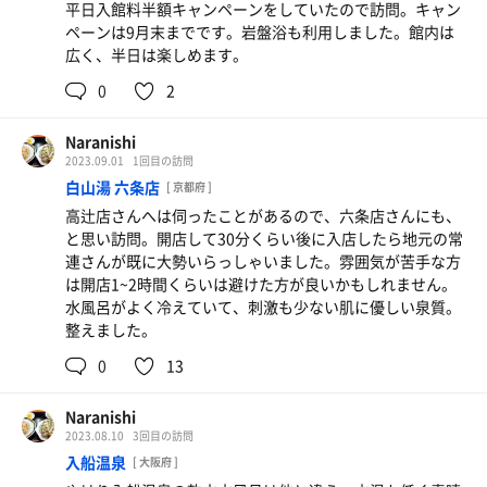
平日入館料半額キャンペーンをしていたので訪問。キャン
ペーンは9月末までです。岩盤浴も利用しました。館内は
広く、半日は楽しめます。
0
2
Naranishi
2023.09.01
1回目の訪問
白山湯 六条店
[ 京都府 ]
高辻店さんへは伺ったことがあるので、六条店さんにも、
と思い訪問。開店して30分くらい後に入店したら地元の常
連さんが既に大勢いらっしゃいました。雰囲気が苦手な方
は開店1~2時間くらいは避けた方が良いかもしれません。
水風呂がよく冷えていて、刺激も少ない肌に優しい泉質。
整えました。
0
13
Naranishi
2023.08.10
3回目の訪問
入船温泉
[ 大阪府 ]