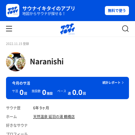
サウナイキタイのアプリ
無料で使う
地図からサウナが探せる！
2022.11.15 登録
Naranishi
統計レポート
今月のサ活
0
0
0.0
サ活
施設数
ペース
回
施設
週
回
サウナ歴
6年 9ヶ月
ホーム
天然温泉 延羽の湯 鶴橋店
好きなサウナ
プロフィール