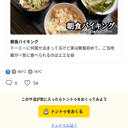
朝食バイキング
ドーミーに何度か泊まってるけど実は朝食初めて。ご当地
飯が一気に食べられるのはエエな😄
90℃
16℃
男
0
54
このサ活が気に入ったらトントゥをおくってみよう
トントゥをおくる
トントゥとは？