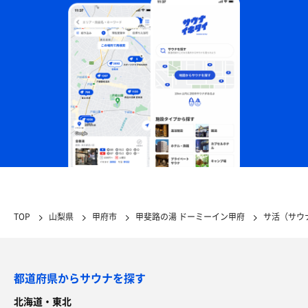
TOP
山梨県
甲府市
甲斐路の湯 ドーミーイン甲府
サ活（サウ
都道府県からサウナを探す
北海道・東北