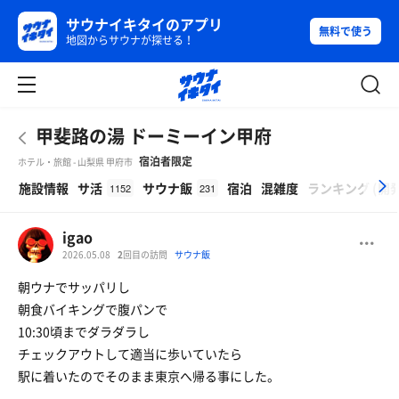
サウナイキタイのアプリ
無料で使う
地図からサウナが探せる！
甲斐路の湯 ドーミーイン甲府
宿泊者限定
ホテル・旅館 - 山梨県 甲府市
β
施設情報
サ活
サウナ飯
宿泊
混雑度
ランキング
(
開
1152
231
igao
2026.05.08
2
回目の訪問
サウナ飯
朝ウナでサッパリし
朝食バイキングで腹パンで
10:30頃までダラダラし
チェックアウトして適当に歩いていたら
駅に着いたのでそのまま東京へ帰る事にした。