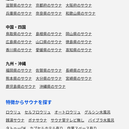
滋賀県のサウナ
京都府のサウナ
大阪府のサウナ
兵庫県のサウナ
奈良県のサウナ
和歌山県のサウナ
中国・四国
鳥取県のサウナ
島根県のサウナ
岡山県のサウナ
広島県のサウナ
山口県のサウナ
徳島県のサウナ
香川県のサウナ
愛媛県のサウナ
高知県のサウナ
九州・沖縄
福岡県のサウナ
佐賀県のサウナ
長崎県のサウナ
熊本県のサウナ
大分県のサウナ
宮崎県のサウナ
鹿児島県のサウナ
沖縄県のサウナ
特徴からサウナを探す
ロウリュ
セルフロウリュ
オートロウリュ
グルシン水風呂
銭湯サウナ
ボナサウナ
サウナ室テレビ無し
バイブラ水風呂
タトゥーOK
カプセルホテル有り
作業スペース有り