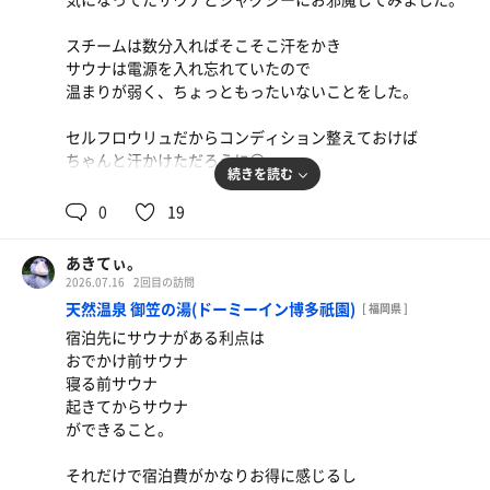
スチームは数分入ればそこそこ汗をかき
サウナは電源を入れ忘れていたので
温まりが弱く、ちょっともったいないことをした。
セルフロウリュだからコンディション整えておけば
ちゃんと汗かけただろうに😥
続きを読む
でも水風呂やととのいスペースがあるわけではないので
0
19
どちらかというとジャグジーとシャワー、身支度メイン
で。
あきてぃ。
2026.07.16
2回目の訪問
マシンが充実したジムが併設されているので
天然温泉 御笠の湯(ドーミーイン博多祇園)
[ 福岡県 ]
男性側はちゃんと賑わってそうな気もしなくもない。
宿泊先にサウナがある利点は
おでかけ前サウナ
自室の浴槽使わなかったけど
寝る前サウナ
広々サウナもジャグジーも洗面台も一人占めして
起きてからサウナ
しっかりリフレッシュできました。
ができること。
余談だけど、日本から持ってきたつるりんちょのおかげで
それだけで宿泊費がかなりお得に感じるし
毎日髪もサラサラ。