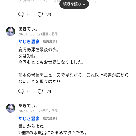
大好きケロサウナは貸切のタイミングも。
続きを読む
今日は暑すぎないので屋上の外気浴も気持ちよく
0
29
冷タオルサービスも嬉しい。
あきてぃ。
大人になってからジム以外のプールなんて行かなくなった
2026.07.28
124回目の訪問
けど、夏サウナの水風呂やぬる湯はまさにそれ。
かじき温泉
[ 鹿児島県 ]
めちゃくちゃ気持ちいい。
鹿児島滞在最後の夜。
次は9月。
久しぶりのサンダートルネードからのやすらぎは
今回もとてもお世話になりました。
毎回本当に大好き。
熊本の惨状をニュースで見ながら、これ以上被害が広がら
また来月は来れないので、10月を楽しみに。
ないことを願うばかり。
いつもありがとうございます♨️
0
24
あきてぃ。
2026.07.25
123回目の訪問
かじき温泉
[ 鹿児島県 ]
暑いからよね。
2種類の水風呂にたまるマダムたち。