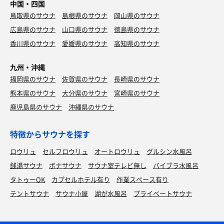
中国・四国
鳥取県のサウナ
島根県のサウナ
岡山県のサウナ
広島県のサウナ
山口県のサウナ
徳島県のサウナ
香川県のサウナ
愛媛県のサウナ
高知県のサウナ
九州・沖縄
福岡県のサウナ
佐賀県のサウナ
長崎県のサウナ
熊本県のサウナ
大分県のサウナ
宮崎県のサウナ
鹿児島県のサウナ
沖縄県のサウナ
特徴からサウナを探す
ロウリュ
セルフロウリュ
オートロウリュ
グルシン水風呂
銭湯サウナ
ボナサウナ
サウナ室テレビ無し
バイブラ水風呂
タトゥーOK
カプセルホテル有り
作業スペース有り
テントサウナ
サウナ小屋
湖が水風呂
プライベートサウナ