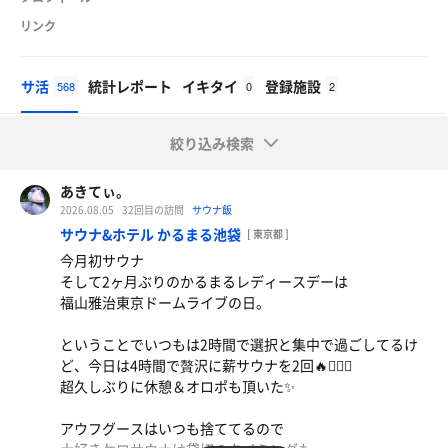
リンク
サ活
統計レポート
イキタイ
登録施設
568
0
2
絞り込み検索
あきてぃ。
2026.08.05
32回目の訪問
サウナ飯
サウナ&ホテル かるまる池袋
[ 東京都 ]
今月初サウナ
そして2ヶ月ぶりのかるまるレディースデーは
福山雅治東京ドームライブの日。
ということでいつもは2時間で選択と集中で過ごしてるけ
ど、今日は4時間で贅沢に薪サウナを2回🔥🧖🏻‍♀️
超久しぶりに休憩＆オロポも頂いた✨️
アウフグースはいつも捨ててるので