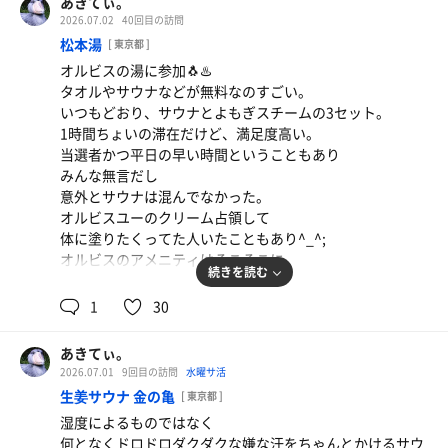
あきてぃ。
2026.07.02
40回目の訪問
松本湯
[ 東京都 ]
オルビスの湯に参加🐧♨️
タオルやサウナなどが無料なのすごい。
いつもどおり、サウナとよもぎスチームの3セット。
1時間ちょいの滞在だけど、満足度高い。
当選者かつ平日の早い時間ということもあり
みんな無言だし
意外とサウナは混んでなかった。
オルビスユーのクリーム占領して
体に塗りたくってた人いたこともあり^_^;
オルビスのアメニティはそこそこに。
続きを読む
木曜日に松本湯来れるの新鮮✨️
1
30
次回の松本湯は8月になってしまうけど
あきてぃ。
オルビスの湯に2回も参加できて
2026.07.01
9回目の訪問
水曜サ活
大満足🐧♨️
生姜サウナ 金の亀
[ 東京都 ]
湿度によるものではなく
何となくドロドロダクダクな嫌な汗をちゃんとかけるサウ