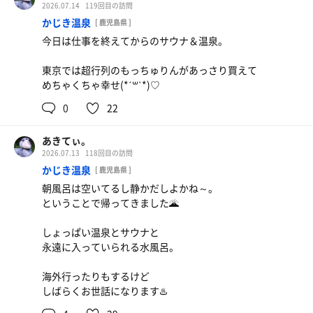
2026.07.14
119回目の訪問
かじき温泉
[ 鹿児島県 ]
今日は仕事を終えてからのサウナ＆温泉。
東京では超行列のもっちゅりんがあっさり買えて
めちゃくちゃ幸せ(*ˊ꒳ˋ*)♡
0
22
お茶
あきてぃ。
2026.07.13
118回目の訪問
かじき温泉
[ 鹿児島県 ]
朝風呂は空いてるし静かだしよかね～。
ということで帰ってきました🌋
しょっぱい温泉とサウナと
永遠に入っていられる水風呂。
海外行ったりもするけど
しばらくお世話になります♨️