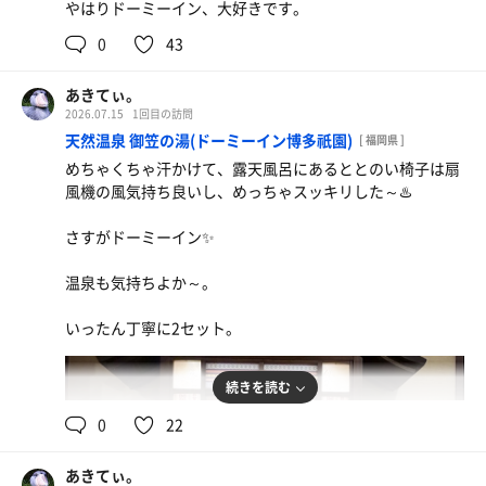
やはりドーミーイン、大好きです。
0
43
あきてぃ。
2026.07.15
1回目の訪問
天然温泉 御笠の湯(ドーミーイン博多祇園)
[ 福岡県 ]
めちゃくちゃ汗かけて、露天風呂にあるととのい椅子は扇
風機の風気持ち良いし、めっちゃスッキリした～♨️
さすがドーミーイン✨️
温泉も気持ちよか～。
いったん丁寧に2セット。
続きを読む
0
22
あきてぃ。