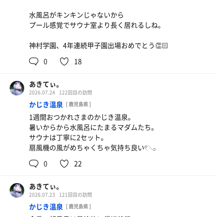
水風呂がキンキンじゃないから
プール感覚でサウナ室より長く居れるしね。
神村学園、4年連続甲子園出場おめでとう👏🏻
0
18
あきてぃ。
2026.07.24
122回目の訪問
かじき温泉
[ 鹿児島県 ]
1週間おつかれさまのかじき温泉。
暑いからから水風呂にたまるマダムたち。
サウナは丁寧に2セット。
扇風機の風がめちゃくちゃ気持ち良い𓏲𓂅
0
22
あきてぃ。
2026.07.23
121回目の訪問
かじき温泉
麻辣湯北極
[ 鹿児島県 ]