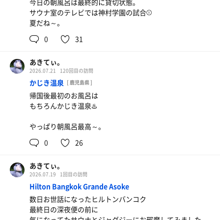
お酢の味変で永遠に食べれる あたしにとっての麻辣湯
今日の朝風呂は最終的に貸切状態。
サウナ室のテレビでは神村学園の試合⚾️
はコレ一択🌶🔥🍜
夏だね～。
氷結レモン
0
31
あきてぃ。
2026.07.21
120回目の訪問
かじき温泉
[ 鹿児島県 ]
帰国後最初のお風呂は
もちろんかじき温泉♨️
やっぱり朝風呂最高～。
0
26
あきてぃ。
2026.07.19
1回目の訪問
Hilton Bangkok Grande Asoke
数日お世話になったヒルトンバンコク
最終日の深夜便の前に
気になってたサウナとジャグジーにお邪魔してみました。