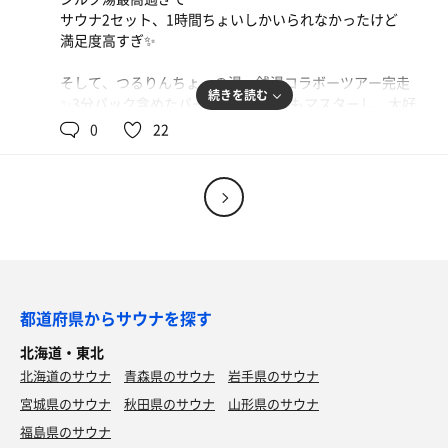
サウナ2セット、1時間ちょいしかいられなかったけど
満足度高すぎ✨️
そして、つるりんちょ。の湯、銭湯コラボーツアー完走
続きを読む
✨️3分パック含めたパーフェクトケアもマスターし、大好
きいるかのせなか。で、髪の毛ツルツル。何よりもつるり
0
22
んちょ。の湯がお肌に良くて大好きなりました♨️
何とかどの銭湯も待ち少なめの日時を選んで行けたので大
満足。特典が届くの超楽しみ💕
何か6月やりきった気がする（笑）
都道府県からサウナを探す
北海道・東北
北海道のサウナ
青森県のサウナ
岩手県のサウナ
宮城県のサウナ
秋田県のサウナ
山形県のサウナ
福島県のサウナ