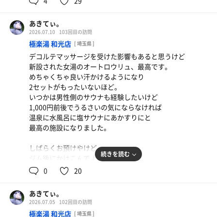
4
29
あきてぃ。
2026.07.10
103回目の訪問
極楽湯 和光店
[ 埼玉県 ]
デコルテマッサージを受けた影響もあると思うけど
新設された女湯のオートロウリュ、最高です。
めちゃくちゃ良い汗かけるようになり
2セットがもったいないほど。
いつかは男性側のサウナも経験したいけど
1,000円前後でうるさいの気にならなければ
温泉に水風呂に塩サウナにあかすりにと
最高の施設になりました。
しばらくお預けやけど
続きを読む
ジム後にかけこんでよかった。
0
20
東京に戻ってきたらお世話になります！！
あきてぃ。
2026.07.05
102回目の訪問
極楽湯 和光店
[ 埼玉県 ]