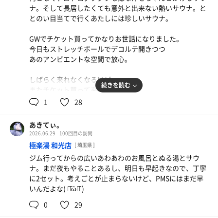
ナ。そして長居したくても意外と出来ない熱いサウナ。と
とのい目当てで行くあたしには珍しいサウナ。
GWでチケット買ってかなりお世話になりました。
今日もストレッチポールでデコルテ開きつつ
あのアンビエントな空間で放心。
しばらく来れなくなるけど
続きを読む
またチケット買って来たいし
仕事の合間の2時間ではなく
1
28
お休みとってフリーからの
ビール飲んでカレー食べたい🐖🍛
あきてぃ。
2026.06.29
100回目の訪問
極楽湯 和光店
[ 埼玉県 ]
ジム行ってからの広いあわあわのお風呂とぬる湯とサウ
ナ。まだ夜もやることあるし、明日も早起きなので、丁寧
に2セット。考えごとが止まらないけど、PMSにはまだ早
いんだよな( ･᷄ὢ･᷅ )
0
29