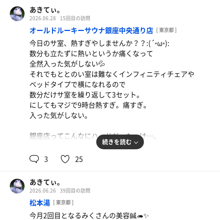
あきてぃ。
2026.06.28
15回目の訪問
オールドルーキーサウナ銀座中央通り店
[ 東京都 ]
今日のサ室、熱すぎやしませんか？？:(´◦ω◦):
数分も立たずに熱いというか痛くなって
全然入った気がしない💦
それでもととのい室は難なくインフィニティチェアや
ベッドタイプで横になれるので
数分だけサ室を繰り返して3セット。
にしてもマジで9時台熱すぎ。痛すぎ。
入った気がしない。
銀座店ってこんなにハードだったっけ…。
続きを読む
ということで、次回のオールドルーキーサウナは
3
25
8月なので、今月はレディースデー3店舗コンプ。
あきてぃ。
8月も痛いのは嫌だなぁ…。
2026.06.26
39回目の訪問
松本湯
[ 東京都 ]
水
今月2回目となるみくさんの美容鍼🦔✨️