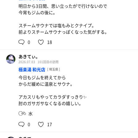
明日から3日間、思い立ったがで行けないので
今宵もジムの後に。
スチームサウナでは塩もみとクナイプ。
前よりスチームサウナっぽくなった気がする。
0
18
あきてぃ。
2026.07.03
101回目の訪問
極楽湯 和光店
[ 埼玉県 ]
今日もジムを終えてから
からだ緩めに温泉とサウナ。
アカスリもやってカラダすっきり✨️
肘のガサガサなくなるの嬉しい。
水
0
17