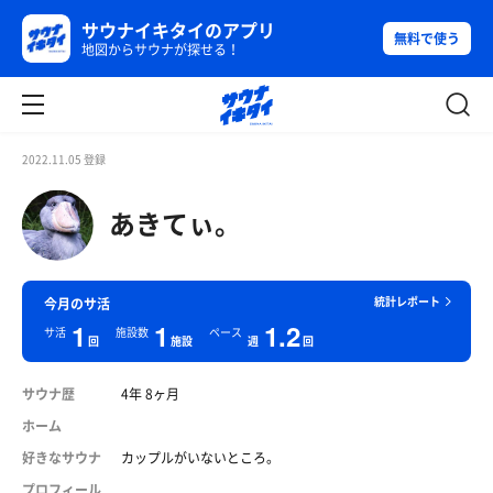
サウナイキタイのアプリ
無料で使う
地図からサウナが探せる！
2022.11.05 登録
あきてぃ。
統計レポート
今月のサ活
1
1
1.2
サ活
施設数
ペース
回
施設
週
回
サウナ歴
4年 8ヶ月
ホーム
好きなサウナ
カップルがいないところ。
プロフィール