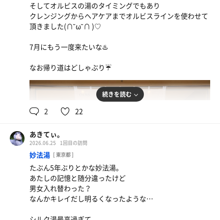
そしてオルビスの湯のタイミングでもあり
クレンジングからヘアケアまでオルビスラインを使わせて
頂きました(∩˘ω˘∩ )♡
7月にもう一度来たいな♨️
なお帰り道はどしゃぶり☔️
続きを読む
2
22
あきてぃ。
2026.06.25
1回目の訪問
妙法湯
[ 東京都 ]
たぶん5年ぶりとかな妙法湯。
あたしの記憶と随分違ったけど
男女入れ替わった？
なんかキレイだし明るくなったような…
シルク湯最高過ぎて