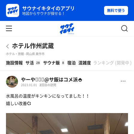
サウナイキタイのアプリ
無料で使う
地図からサウナが探せる！
ホテル作州武蔵
ホテル・旅館 - 岡山県 美作市
β
施設情報
サ活
サウナ飯
宿泊
混雑度
ランキング
(
開発中
)
28
8
やーや🧖🏽‍♀️@サ飯はコメ派🍚
2023.01.01
2
回目の訪問
水風呂の温度がキンキンになってました！！
嬉しい改善💞