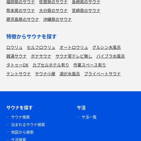
福岡県のサウナ
佐賀県のサウナ
長崎県のサウナ
熊本県のサウナ
大分県のサウナ
宮崎県のサウナ
鹿児島県のサウナ
沖縄県のサウナ
特徴からサウナを探す
ロウリュ
セルフロウリュ
オートロウリュ
グルシン水風呂
銭湯サウナ
ボナサウナ
サウナ室テレビ無し
バイブラ水風呂
タトゥーOK
カプセルホテル有り
作業スペース有り
テントサウナ
サウナ小屋
湖が水風呂
プライベートサウナ
サウナを探す
サ活
サウナ検索
サ活一覧
泊まれるサウナ検索
地図から検索
サ活検索