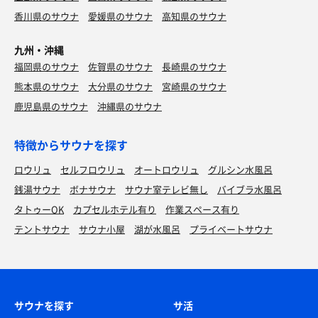
香川県のサウナ
愛媛県のサウナ
高知県のサウナ
九州・沖縄
福岡県のサウナ
佐賀県のサウナ
長崎県のサウナ
熊本県のサウナ
大分県のサウナ
宮崎県のサウナ
鹿児島県のサウナ
沖縄県のサウナ
特徴からサウナを探す
ロウリュ
セルフロウリュ
オートロウリュ
グルシン水風呂
銭湯サウナ
ボナサウナ
サウナ室テレビ無し
バイブラ水風呂
タトゥーOK
カプセルホテル有り
作業スペース有り
テントサウナ
サウナ小屋
湖が水風呂
プライベートサウナ
サウナを探す
サ活