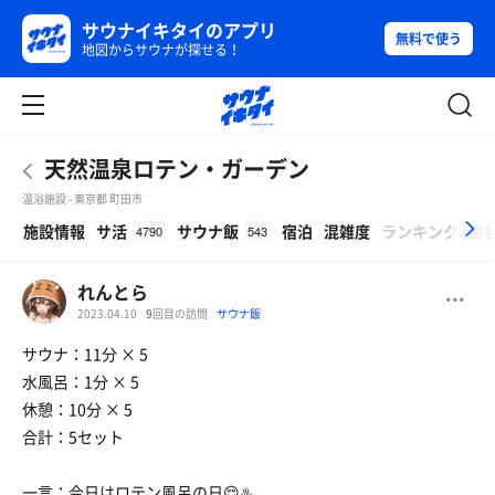
サウナイキタイのアプリ
無料で使う
地図からサウナが探せる！
天然温泉ロテン・ガーデン
温浴施設 - 東京都 町田市
β
施設情報
サ活
サウナ飯
宿泊
混雑度
ランキング
(
開
4790
543
れんとら
2023.04.10
9
回目の訪問
サウナ飯
サウナ：11分 × 5
水風呂：1分 × 5
休憩：10分 × 5
合計：5セット
一言：今日はロテン風呂の日😌♨️