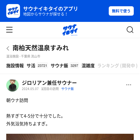
サウナイキタイのアプリ
無料で使う
地図からサウナが探せる！
南柏天然温泉すみれ
温浴施設 - 千葉県 流山市
β
施設情報
サ活
サウナ飯
混雑度
ランキング
(
開発中
)
23721
3297
ジロリアン兼任サウナー
2024.05.07
1
回目の訪問
サウナ飯
朝ウナ訪問
熱すぎて4-5分で十分でした。
外気浴気持ちよすぎ。