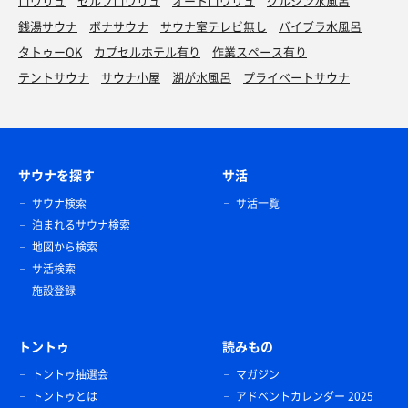
ロウリュ
セルフロウリュ
オートロウリュ
グルシン水風呂
銭湯サウナ
ボナサウナ
サウナ室テレビ無し
バイブラ水風呂
タトゥーOK
カプセルホテル有り
作業スペース有り
テントサウナ
サウナ小屋
湖が水風呂
プライベートサウナ
サウナを探す
サ活
サウナ検索
サ活一覧
泊まれるサウナ検索
地図から検索
サ活検索
施設登録
トントゥ
読みもの
トントゥ抽選会
マガジン
トントゥとは
アドベントカレンダー 2025