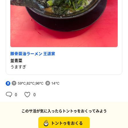
豚骨醤油ラーメン 王道家
並青菜
うますぎ
59℃,82℃,96℃
14℃
男
0
0
このサ活が気に入ったらトントゥをおくってみよう
トントゥをおくる