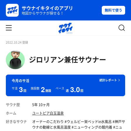
サウナイキタイのアプリ
無料で使う
地図からサウナが探せる！
2022.10.24 登録
ジロリアン兼任サウナー
統計レポート
今月のサ活
3
2
3.0
サ活
施設数
ペース
回
施設
週
回
サウナ歴
5年 10ヶ月
ホーム
ユートピア白玉温泉
好きなサウナ
オーナーのこだわり #ウェルビー栄ベッドin水風呂 #神戸サ
ウナの動線と水風呂温度 #ニューウィングの館内着 #ニュ