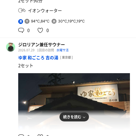
2セット90分
イオンウォーター
94℃,84℃
30℃,19℃,19℃
男
0
0
ジロリアン兼任サウナー
2026.07.29
1回目の訪問
水曜サ活
ゆ家 和ごころ 吉の湯
[ 東京都 ]
2セット
続きを読む
95℃
16℃
男