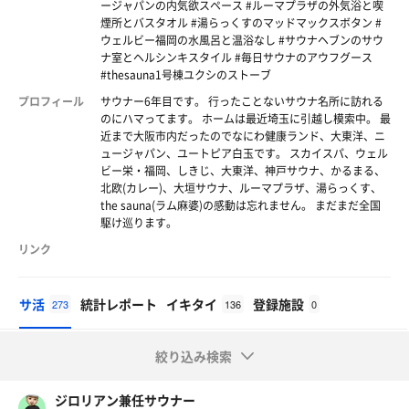
ージャパンの内気欲スペース #ルーマプラザの外気浴と喫
煙所とバスタオル #湯らっくすのマッドマックスボタン #
ウェルビー福岡の水風呂と温浴なし #サウナヘブンのサウ
ナ室とヘルシンキスタイル #毎日サウナのアウフグース
#thesauna1号棟ユクシのストーブ
プロフィール
サウナー6年目です。 行ったことないサウナ名所に訪れる
のにハマってます。 ホームは最近埼玉に引越し模索中。 最
近まで大阪市内だったのでなにわ健康ランド、大東洋、ニ
ュージャパン、ユートピア白玉です。 スカイスパ、ウェル
ビー栄・福岡、しきじ、大東洋、神戸サウナ、かるまる、
北欧(カレー)、大垣サウナ、ルーマプラザ、湯らっくす、
the sauna(ラム麻婆)の感動は忘れません。 まだまだ全国
駆け巡ります。
リンク
サ活
統計レポート
イキタイ
登録施設
273
136
0
絞り込み検索
ジロリアン兼任サウナー