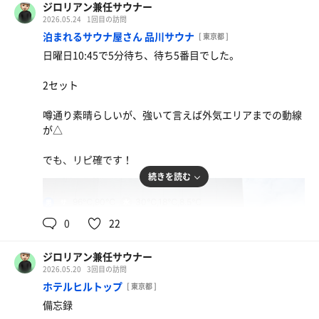
ジロリアン兼任サウナー
2026.05.24
1回目の訪問
泊まれるサウナ屋さん 品川サウナ
[ 東京都 ]
日曜日10:45で5分待ち、待ち5番目でした。
2セット
噂通り素晴らしいが、強いて言えば外気エリアまでの動線
が△
でも、リピ確です！
続きを読む
96℃,90℃
30℃,18℃,8.5℃
男
0
22
ジロリアン兼任サウナー
2026.05.20
3回目の訪問
ホテルヒルトップ
[ 東京都 ]
備忘録