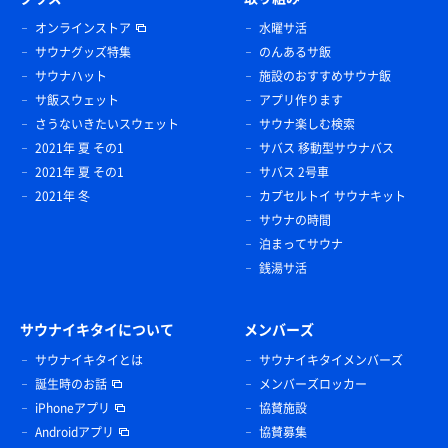
オンラインストア
水曜サ活
サウナグッズ特集
のんあるサ飯
サウナハット
施設のおすすめサウナ飯
サ飯スウェット
アプリ作ります
さうないきたいスウェット
サウナ楽しむ検索
2021年 夏 その1
サバス 移動型サウナバス
2021年 夏 その1
サバス 2号車
2021年 冬
カプセルトイ サウナキット
サウナの時間
泊まってサウナ
銭湯サ活
サウナイキタイについて
メンバーズ
サウナイキタイとは
サウナイキタイメンバーズ
誕生時のお話
メンバーズロッカー
iPhoneアプリ
協賛施設
Androidアプリ
協賛募集