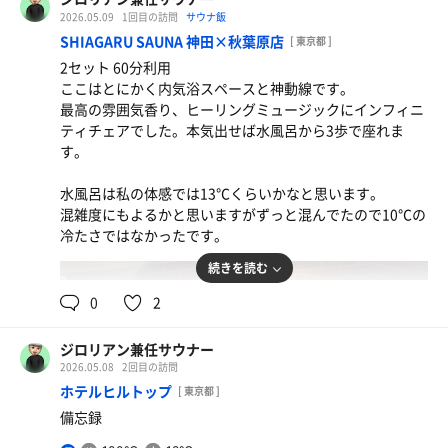
2026.05.09
1回目の訪問
サウナ飯
SHIAGARU SAUNA 神田×秋葉原店
[ 東京都 ]
2セット 60分利用
ここはとにかく内気浴スペースと神動線です。
最高の雰囲気香り、ヒーリングミュージックにインフィニ
ティチェアでした。本気出せば水風呂から3歩で座れま
す。
水風呂は私の体感では13℃くらいかなと思います。
混雑度にもよるかと思いますがずっと混んでたので10℃の
冷たさではなかったです。
続きを読む
0
2
ジロリアン兼任サウナー
2026.05.08
2回目の訪問
ホテルヒルトップ
[ 東京都 ]
備忘録