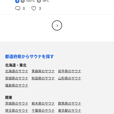
100℃
18℃
男
0
3
都道府県からサウナを探す
北海道・東北
北海道のサウナ
青森県のサウナ
岩手県のサウナ
宮城県のサウナ
秋田県のサウナ
山形県のサウナ
福島県のサウナ
関東
オロポ
茨城県のサウナ
栃木県のサウナ
群馬県のサウナ
600円でサイズデカめ
埼玉県のサウナ
千葉県のサウナ
東京都のサウナ