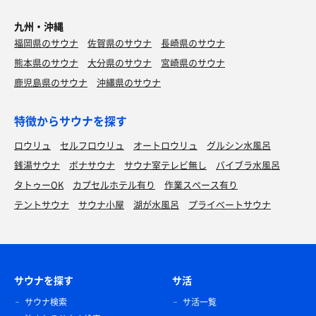
九州・沖縄
福岡県のサウナ
佐賀県のサウナ
長崎県のサウナ
熊本県のサウナ
大分県のサウナ
宮崎県のサウナ
鹿児島県のサウナ
沖縄県のサウナ
特徴からサウナを探す
ロウリュ
セルフロウリュ
オートロウリュ
グルシン水風呂
銭湯サウナ
ボナサウナ
サウナ室テレビ無し
バイブラ水風呂
タトゥーOK
カプセルホテル有り
作業スペース有り
テントサウナ
サウナ小屋
湖が水風呂
プライベートサウナ
サウナを探す
サ活
サウナ検索
サ活一覧