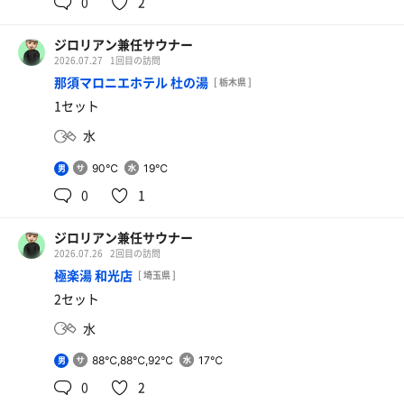
0
2
ジロリアン兼任サウナー
2026.07.27
1回目の訪問
那須マロニエホテル 杜の湯
イオンウォーター
[ 栃木県 ]
1セット
水
90℃
19℃
男
0
1
ジロリアン兼任サウナー
2026.07.26
2回目の訪問
極楽湯 和光店
[ 埼玉県 ]
2セット
水
88℃,88℃,92℃
17℃
男
0
2