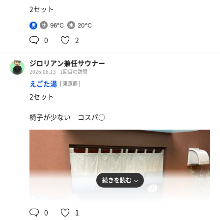
2セット
96℃
20℃
男
0
2
ジロリアン兼任サウナー
2026.06.13
1回目の訪問
えごた湯
[ 東京都 ]
2セット
椅子が少ない コスパ○
続きを読む
105℃
17℃
男
0
1