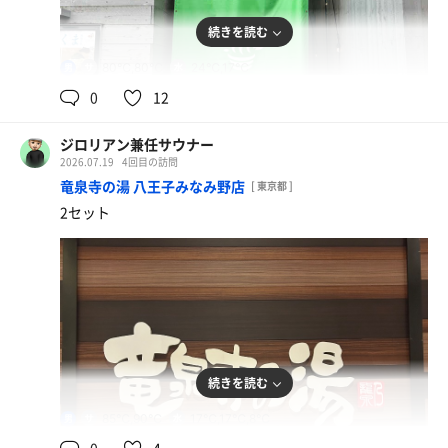
続きを読む
80℃,80℃
24℃,17℃
男
0
12
ジロリアン兼任サウナー
2026.07.19
4回目の訪問
竜泉寺の湯 八王子みなみ野店
[ 東京都 ]
2セット
続きを読む
85℃,90℃
17℃,17℃,8℃
男
0
4