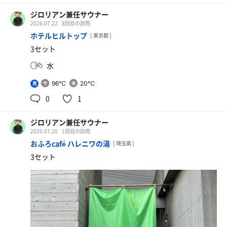
ジロリアン兼任サウナー
2026.07.22
8回目の訪問
ホテルヒルトップ
[ 東京都 ]
3セット
水
96℃
20℃
男
0
1
ジロリアン兼任サウナー
2026.07.20
1回目の訪問
おふろcafé ハレニワの湯
[ 埼玉県 ]
3セット