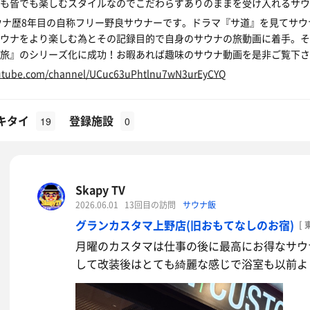
も皆でも楽しむスタイルなのでこだわらずありのままを受け入れるサウ
 サウナ歴8年目の自称フリー野良サウナーです。ドラマ『サ道』を見てサ
ウナをより楽しむ為とその記録目的で自身のサウナの旅動画に着手。そ
旅』のシリーズ化に成功！お暇あれば趣味のサウナ動画を是非ご覧下さ
outube.com/channel/UCuc63uPhtlnu7wN3urEyCYQ
キタイ
登録施設
19
0
Skapy TV
2026.06.01
13回目の訪問
サウナ飯
グランカスタマ上野店(旧おもてなしのお宿)
[ 
月曜のカスタマは仕事の後に最高にお得なサウ
して改装後はとても綺麗な感じで浴室も以前よ