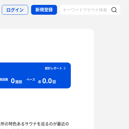
新規登録
ログイン
統計レポート
0
0.0
施設数
ペース
施設
回
週
な所の特色あるサウナを巡るのが最近の