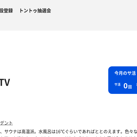
設登録
トントゥ抽選会
今月のサ活
TV
0
サ活
回
デント
、サウナは高温派。水風呂は16℃ぐらいであればととのえます。色々