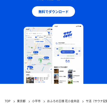
無料でダウンロード
TOP
東京都
小平市
おふろの王様 花小金井店
サ活（サウナ記