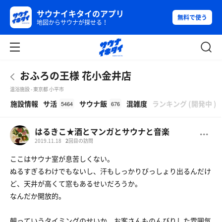
サウナイキタイのアプリ
無料で使う
地図からサウナが探せる！
おふろの王様 花小金井店
温浴施設 - 東京都 小平市
β
施設情報
サ活
サウナ飯
混雑度
ランキング
(
開発中
)
5464
676
はるきこ★酒とマンガとサウナと音楽
2019.11.18
2
回目の訪問
ここはサウナ室が息苦しくない。
ぬるすぎるわけでもないし、汗もしっかりびっしょり出るんだけ
ど、天井が高くて窓もあるせいだろうか。
なんだか開放的。
朝っていうタイミングのせいか、お客さんものんびりした雰囲気