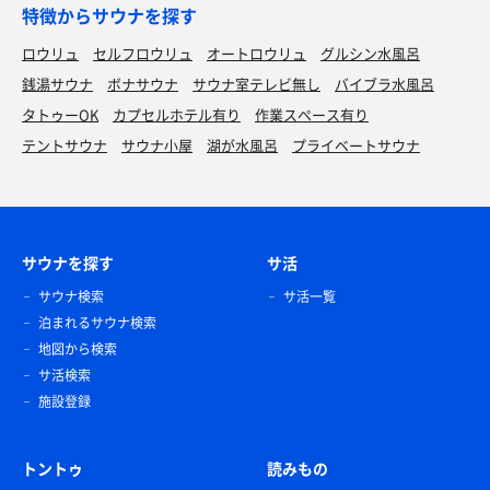
特徴からサウナを探す
ロウリュ
セルフロウリュ
オートロウリュ
グルシン水風呂
銭湯サウナ
ボナサウナ
サウナ室テレビ無し
バイブラ水風呂
タトゥーOK
カプセルホテル有り
作業スペース有り
テントサウナ
サウナ小屋
湖が水風呂
プライベートサウナ
サウナを探す
サ活
サウナ検索
サ活一覧
泊まれるサウナ検索
地図から検索
サ活検索
施設登録
トントゥ
読みもの