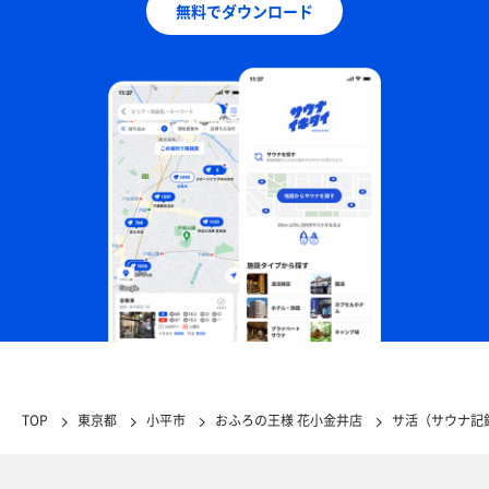
無料でダウンロード
TOP
東京都
小平市
おふろの王様 花小金井店
サ活（サウナ記