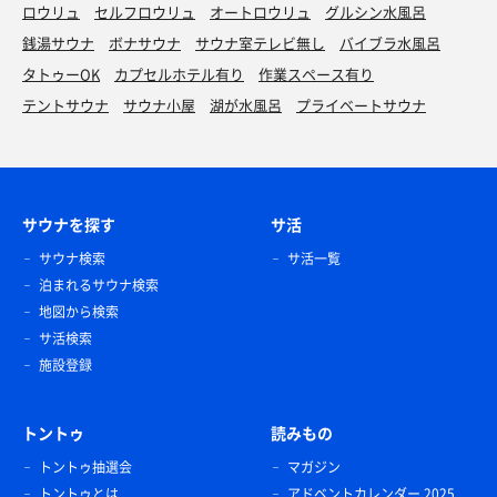
ロウリュ
セルフロウリュ
オートロウリュ
グルシン水風呂
銭湯サウナ
ボナサウナ
サウナ室テレビ無し
バイブラ水風呂
タトゥーOK
カプセルホテル有り
作業スペース有り
テントサウナ
サウナ小屋
湖が水風呂
プライベートサウナ
サウナを探す
サ活
サウナ検索
サ活一覧
泊まれるサウナ検索
地図から検索
サ活検索
施設登録
トントゥ
読みもの
トントゥ抽選会
マガジン
トントゥとは
アドベントカレンダー 2025