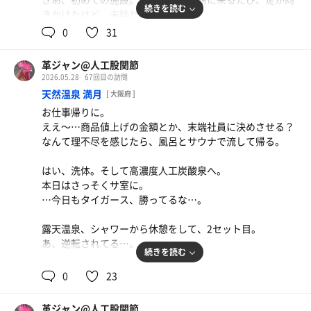
こちらもその1つ。
風呂、赤外線風呂と、軽く渡り歩く。
続きを読む
きかけたけど、未訪だった。
続いてIKIで2セットをこなし、休憩。
全身シャワーは片側が水、反対側は湯という初めての経
0
31
時間的にも、そろそろ退館時間となる。
験。
1440，IN。
隣のシャワーで頭から流して終了。
では初めての施設。まずは構造を目視で確認。
…なかで、メガネのレンズが片方無い人を目撃。ととのい
革ジャン@人工股関節
…しっかりサウナ、浴槽に入りたいよう。
イスの下とか、サウナマットのあたりを探している様子。
2026.05.28
67回目の訪問
左手にアカスリ、シャワー、サ室が2種、水風呂。正面が
…どのタイミングで紛失したのかね…？
天然温泉 満月
看板猫？はいなくなっていたが、しばしロビーで休憩。
[ 大阪府 ]
露天スペース出入り口。
…災難な話だけど、力にはなれないな。
奥にはフィットネスマシーンが並ぶスペース。入浴者は利
お仕事帰りに。
右手、かけ湯があって奥への通路、湯舟。
用できるらしい。
ええ〜…商品値上げの金額とか、末端社員に決めさせる？
通路に入ると、右手は洗い場、左手の浴槽は、温湯(ジャ
ジャグジーであたたまり、シャワーで終了。
まあ、今のワタシにはムリですがね(苦笑)。
なんて理不尽を感じたら、風呂とサウナで流して帰る。
グジー)、シルキー湯、回遊風呂？
空腹ではあるけれど、ちょいと時間が足りず、朝食？は外
けして悪くはないんだけど、再訪はなさそう…土地柄。
露天スペースに行こう。
で。
はい、洗体。そして高濃度人工炭酸泉へ。
おお…広い。右手が広い。左から確認。ととのい椅子の向
本日は何しようかな…。
では、梅田に出て、軽く何かつまんで、書店によって帰ろ
本日はさっそくサ室に。
こうに寝湯。グルっと右手まで漢方薬草塩サウナ、露天温
う。
…今日もタイガース、勝ってるな…。
泉、源泉、座湯、炭酸泉、右手奥もととのいスペース。
…イスが多いのは喜ぶべきことかな。
露天温泉、シャワーから休憩をして、2セット目。
なお、給水器は脱衣場。
あ、逆転されてる…。
以上、了解した。
続きを読む
内湯とシャワーをしてから3セット目。
0
23
それでは洗体から。
まあ別に贔屓のチームとかないし、イイんだけどさ。
最初に行くべきは、やっぱり源泉。活字大好き、お湯の由
来はしっかり読む。
革ジャン@人工股関節