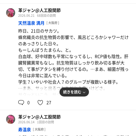
おや、露天スペースの箱庭の竹、剪定した？
コッチでのロウリュは、ジワジワと効果が感じられる。コ
レはコレで愉しいのよね。
革ジャン@人工股関節
5階でしばしの休憩。朝食と本日の予定を検討。
ではサ室へ。
白湯、シャワーと流れ、このラウンドも終了。
2026.06.21
68回目の訪問
…この空腹…やよい軒か…。
うむ、こちらも空いている。
天然温泉 満月
[ 大阪府 ]
いや、毎朝和食だし、たまにはトーストやホットドッグも
しかしそれゆえか、やたらと身体の幅を広げて座す輩もい
日替り定食を腹に入れ、歯みがきに向う。
食べたいな…。
昨日、21日のサカツ。
る。
…だけでは終わらずフィンランドで2セット。萬の湯に入
確か阪神梅田本店で黄金展をやっていたはず…。
蜂窩織炎の抗生物質の影響で、風呂どころかシャワーだけ
身体を大きく見せる…エリマキトカゲのエリマキみたいな
り、シャワーで終了。
28日は不動明王の縁日…護摩行、最近体験してないな…。
のあっさりした日々。
モンですね。
『成瀬は信じる道を行く』、サイン本が欲しいから購入は
もーしんぼうたまらん、と。
…今日、帰ろうかな…どうしようか…。
ちょっと我慢するか…？
白血球、好中球数も平常になってるし、RCP値も陰性。肝
雨の外気浴も心地よし。
ゴロゴロしながら気がつけば2130。
さて…。
臓腎臓異常もなし。抗生物質はしっかり飲み切る事が大
サ室に入る前に身体を拭いて、サウナ中も身体は拭いて。
リクライニングが空いてたら、お泊りしちゃおうかな…。
0845、退館準備開始。
切、て事がアタシを縛り付けてるの。…まあ、細菌が残っ
外気浴前もちゃんと身体を拭く。
今日は非常に混んでいる。
基本をしっかりすると、やっぱり極上ですな。久しぶりに
結果はお泊り決定。
学生？いやいや社会人？のグループが複数いる様子。
ゆっくりサウナ…てのもあるけれど。
追加でちゃんぽんを頂き、リクライニングに引きこもる。
…まあ、サッと出るつもりだから良いけどさ。
思ったより空いてるんだけど…そうか確か台風来てるんだ
続きを読む
サクッといこう、サクッと。
6分、8分、8分で3セット。
っけ。
0
27
最後の休憩は寝転んで。
はい、洗体。空いているカランも少なく、運よく座れた感
もう1セットくらいして、おやすみなさいかな…。
じ。
最後は内湯。
革ジャン@人工股関節
…お隣でしっかり体を洗ってるアニキも、タオルは不所
半身浴で身体を温めていると、残った冷えが上半身へ集ま
2026.06.14
1回目の訪問
持。
っていく。
寿温泉
[ 大阪府 ]
も、タオルある方が楽じゃね？不思議よね。不所持。
少し深めに身体を漬けると、その冷えが首筋に集中し、ゆ