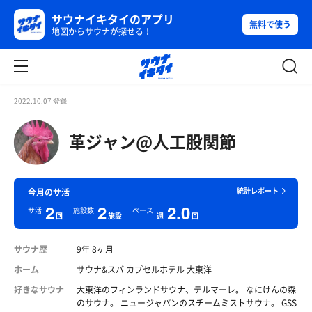
サウナイキタイのアプリ
無料で使う
地図からサウナが探せる！
2022.10.07 登録
革ジャン@人工股関節
統計レポート
今月のサ活
2
2
2.0
サ活
施設数
ペース
回
施設
週
回
サウナ歴
9年 8ヶ月
ホーム
サウナ&スパ カプセルホテル 大東洋
好きなサウナ
大東洋のフィンランドサウナ、テルマーレ。 なにけんの森
のサウナ。 ニュージャパンのスチームミストサウナ。 GSS