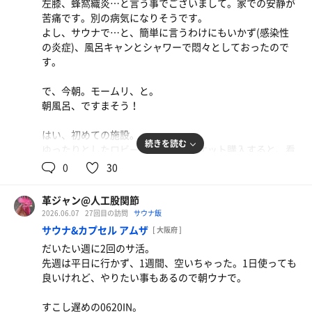
左膝、蜂窩織炎…と言う事でございまして。家での安静が
っくりと抜けていく。
苦痛です。別の病気になりそうです。
高濃度人工炭酸泉へ。コチラも運よく入れた感じ。
全身が温まると、シャワーで締め。
よし、サウナで…と、簡単に言うわけにもいかず(感染性
けしてのびのびと湯舟に浸かる…て感じではないけれど。
の炎症)、風呂キャンとシャワーで悶々としておったので
温まり、血流を良くするのは、療養的にはよろしくない。
久しぶりに満月で90分。
ソーセージ目玉焼き朝食
す。
ゆえに5分で移動。
雨天の日が狙い所かもしれンなぁ。
定番。 お隣にオカマバーの方かなー…が着席。 まあ、
で、今朝。モームリ、と。
貴重な会話が聞けた、としよう。
チラ見した時は、立ち発生していたサ室へ。
朝風呂、ですまそう！
ココでも運よく3段目にご案内。
後から入室した人はしばし立ち。
はい、初めての施設。
ココも4分で退室。
続きを読む
ゆったりとしたロビー、券売機でチケット購入すると、看
板猫？がお出迎え。
0
30
水風呂もサラッと通り抜け外気浴。
570円。
…運よくイスの使用が出来た。しかし隣の寝転びスペース
サウナはバスタオル(50円)。いや、本日は哀しきサウナキ
は芋を洗うように…８人？！密度スゴイな…。
革ジャン@人工股関節
ャンセル男。
あ、そうそう。一口(いもあらい)、は読めないですよね
2026.06.07
27回目の訪問
サウナ飯
では…。
ー。
サウナ&カプセル アムザ
[ 大阪府 ]
だいたい週に2回のサ活。
脱衣所で既視感。これは…どこだった…？
内湯に沈んで、シャワーをしたら終了。
先週は平日に行かず、1週間、空いちゃった。1日使っても
…公然わいせつ注意！通報！の貼り紙が、不安を煽るけれ
内湯も浅い部分に4名…としっかり混んでる。
良いけれど、やりたい事もあるので朝ウナで。
ど…。
いちおう身体を伸ばして3分。
浴室へ。
よし、足りた。足る、を感じたら満たさなくとも良しとし
すこし遅めの0620IN。