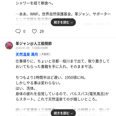
シャワーを経て朝食へ。
ュ。…ありがたい。
…レバニラ定食、塩焼きそば(単品)を続け様に食す。そ
さらに4分を重ね、シングル水風呂。
う、GSSはメシが美味い。
…ああ、WWF。世界自然保護基金。革ジャン、サポーター
食後はリクライニングに寝転び、のんびりと読書。青崎有
として定額を毎月寄付しております。
露天スペース出入口横で休憩したら、そのままイベント湯
吾『地雷グリコ』が、なかなかに面白い。
続きを読む
本日も、朝から農作物、海産物、美味しく感謝して頂いて
で温まる。
ただしお腹の中はしっかり主張しておりまして。…あれ、
おります。
0
29
レインシャワーで締め。
今日はこのままオヤスミコース？もう1ラウンドは…朝に
5階で4分の寝転がり休憩。
なるかな？
さて、休憩を終えてもう1ラウンド。
余韻に浸りつつ、お着替えを完了して退店。
革ジャン@人工股関節
しっかりハミガキをしたらFスタート。
サ飯はマーケットの半額弁当で…。
2026.07.09
71回目の訪問
続いてL。久しぶりに壺水に浸り、萬の湯とシャワーで締
天然温泉 満月
[ 大阪府 ]
め。
仕事帰りに、ちょいと京都…桂川まで出て、取り置きして
今日こそはロウリュサウナでオートロウリュを味わおう
おいてもらった書籍を手に入れ、そのままサ活。
と、0830を狙ったものの。
赤ライト点灯後は空気の撹拌だけで、ロウリュは…なかっ
ちつもより1時間半ほど遅い、1950頃にIN。
た？…まあ、ドライサウナも好きなんだけど。はて…？
しかしやる事は変わらない。
はい、洗体。
しばらく5階で休憩をして退店。
身体の疲れを自覚しているので、パルスバス(電気風呂)か
本日は堺まで、和太鼓演奏を鑑賞しにいく予定。せっかく
らスタート。これで天然温泉てのが嬉しいところ。
だから、近辺の寺社仏閣も参ってこよう。
続いて高濃度人工炭酸泉へ。…いつもの時間より、空いて
続きを読む
るなぁ…。この時間に来るのが穴場なのだろうか…？