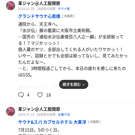
塩サウナ前で忘我したら洗体、剃毛を済ませる。
革ジャン@人工股関節
少し大浴槽に浸ったら高温サウナへ。
2026.07.18
28回目の訪問
サウナ飯
愚かな虫けら共のいない外界を見下ろす2分。
グランドサウナ心斎橋
[ 大阪府 ]
師匠が入室してきたので、高いところから頭を垂れる3
通院から、天王寺へ。
分。
『水滸伝』展の鑑賞に大阪市立美術館。
…国芳の『通俗水滸伝豪傑百八人之一顧』が全部揃って
たまには、熱いサウナもね。
る！？マジかっっっ！
個人蔵のヤツ、全部出してくれる人がいたワケかっ！！
大浴槽でしっかりと温まり、ボディシャワーで終了。APA
いやー、図録とかでも全部は揃ってないし、見てみたかっ
を見上げる席にはずっと先客がいたため素直に諦めた。
たんだよなー。
…と、3時間程過ごしてから、本日の疲れを癒しに来たの
空腹を感じつつ、リクライニングシートに帰還。
はGSS。
0700を確認したらレストランへ。
ここは我慢せずに鮭納豆、大盛りで。
続きを読む
誕生月クーポン、ありがたく頂戴します。
おお、今日はあっきーな氏のアウフグースが。タイミン
4
18
食後の休憩を挟み、退店予定を。
グ、合うかなー？
その後は…どうしよう？今日休んで、20日に祇園祭の曳き
初めに参加…とか？
革ジャン@人工股関節
2026.07.15
56回目の訪問
水曜サ活
では、GSSを満喫すべく、炭に狙いを定めてまず洗体。
浴室へ移動して…うわ、混雑ぅ〜。
サウナ&スパ カプセルホテル 大東洋
[ 大阪府 ]
そして塩サウナからスタート。
それでも無事にハミガキを終え、大浴槽で下茹で。
7月15日。5のつく日。
1セット目で完全に脱力。うん、やはりGSSの塩サウナは
高温サウナで5分1セット。