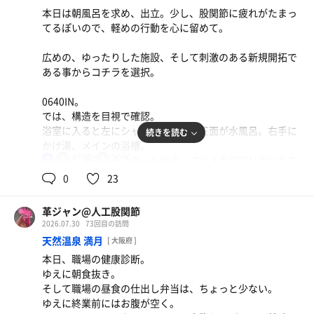
どうにもタイミングが悪い。
本日は朝風呂を求め、出立。少し、股関節に疲れがたまっ
てるぽいので、軽めの行動を心に留めて。
外気浴を足湯をしつつ。
よし、交代浴に切り替えるか、と露天温泉に浸る。
広めの、ゆったりした施設、そして刺激のある新規開拓で
水風呂に向かうとカップルも見えず、コレ幸いと3セット
ある事からコチラを選択。
目。
4分過ぎで、キッズパーティが入室。
0640IN。
…うむ…こんな日もあろう…。
では、構造を目視で確認。
浴室に入ると左にシャワー、サ室。正面が水風呂。右手に
続きを読む
再度、露天温泉を楽しみ、水風呂、内湯温泉、水シャワー
かけ湯、メインの浴槽。
で締める。
45℃
20℃
なんか、海遊館のスタート地点…コツメカワウソがいたエ
男
リアの印象が思い出される。
0
23
しっかり気分を変えたかったら、急遽、サ活の場所を変え
浴槽ヨコには階段がある。階段をあがるとすぐ左手に洗い
ることも必要。
場…5.5階てところか？
正雀から、カンデオホテルズ大阪岸辺のスカイスパに行け
革ジャン@人工股関節
そして6階右手には炭酸泉、左手に洗い場。
ば良かったかなぁ…。
2026.07.30
73回目の訪問
さらに6.5階に洗い場があり、7階が露天エリア。
天然温泉 満月
[ 大阪府 ]
給水器
本日、職場の健康診断。
トビラを出ると半露天。右手に電気風呂。それに沿って進
ゆえに朝食抜き。
むと左手に壺湯が3つ。
そして職場の昼食の仕出し弁当は、ちょっと少ない。
さらに外。完全露天エリアに出ると左手に浴槽。右手に進
ゆえに終業前にはお腹が空く。
むと、最奥に源泉の浴槽が上下二段。ひっそりと打たせ湯