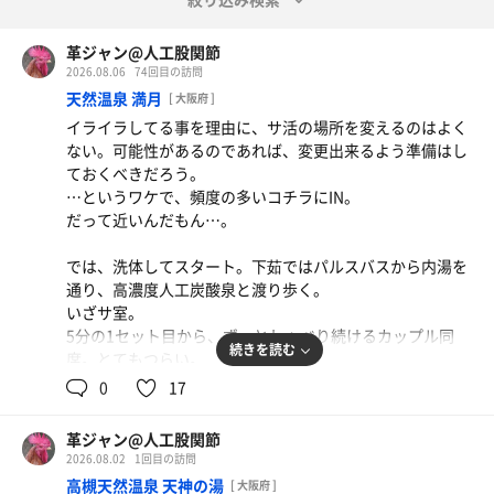
革ジャン@人工股関節
2026.08.06
74回目の訪問
天然温泉 満月
[ 大阪府 ]
イライラしてる事を理由に、サ活の場所を変えるのはよく
ない。可能性があるのであれば、変更出来るよう準備はし
ておくべきだろう。
…というワケで、頻度の多いコチラにIN。
だって近いんだもん…。
では、洗体してスタート。下茹ではパルスバスから内湯を
通り、高濃度人工炭酸泉と渡り歩く。
いざサ室。
5分の1セット目から、ずっとしゃべり続けるカップル同
続きを読む
席。とてもつらい。
0
17
2セット目、5分あたりでカップルと再開。やはりつらい。
退席とする。
革ジャン@人工股関節
2026.08.02
1回目の訪問
キッズパーティも浴室内でテンションが上がった様子で、
高槻天然温泉 天神の湯
[ 大阪府 ]