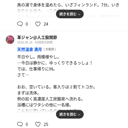
イム。紳士、静かな同席ありがとう。
萬の湯で身体を温めたら、いざフィンランド。7分。いき
なりととのう。…この破壊力よ…。
剃毛、歯みがき、洗体を行う。冷感洗髪料もたまには良
続きを読む
ロッキー…もといロウリュサウナに入り5分。次回アウフ
い。
グースのための換気が始まり休憩に。
0
24
流れるような寝風呂、萬の湯、シャワーのコンボで締め。
リクライニングに戻る。
…ここまできたら…と、次のセットは福田氏のアウフグー
革ジャン@人工股関節
ス。パワフルやなぁ…と思いつつ風を受ける。
2026.06.24
69回目の訪問
0740、そろそろと動き始める。
天然温泉 満月
[ 大阪府 ]
白湯とシャワーで第1ラウンドは終了。
まずはウィスキングサウナへ。
平日やし。雨模様やし。
…ああ、もう1600…時間が立つのは早いのぅ。
今度はさすがに3名体制でスタート。
…今日は静かに、ゆっくりできるっしょ！
ワタシの入室2分でロウリュをしてくれた紳士、ありがと
では、仕事帰りにIN。
休憩を挟み、気づくと1745。
う。素晴らしいタイミングでした。
さて…
次のラウンドへ。
休憩中に、ふと気づく。0800、オートロウリュあるんじ
おお、空いている。客入りは２割てトコか。
ウィスキングサウナからスタート。
ゃ？！
まずは洗体。
…あまり湿度が高くない。誰もロウリュしてないのかな？
急ぎ入室、しかし無情にも送風機が唸りを上げていた。少
例の如く高濃度人工炭酸泉へ流れる。
まあ、それでもヨシと3分したらセルフロウリュ。
し遅かったか…。まあ、ヨシとしよう。
からあげ定食(3個)
浴槽にはワタシの他に一名様。
うん、この広さの空間だから、効果は絶大。たっぷりと汗
唐揚げ食っておけば、間違いはない。 味噌汁かと思い
こんなに空いているのはいつ以来か…。
を出して退室。
最後は電気の確認とともにしっかり外気浴。萬の湯で締め
続きを読む
きや、豚汁。 このサービスは大きい！
るかと思ったが、けっこう混雑。白湯で温まり、シャワ
雨を眺めつつ、露天温泉へ。
0
25
フィンランドへ。
ー。