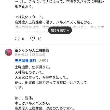
…よし、さらにサウナによって、空腹をスパイスに美味い
もある。
飯を食おう。
…以上、了解した。
では洗体スタート。
では洗体スタート。
高濃度人工炭酸泉に浸り、パルスバスで腰を労る。
まずは源泉に。
湯舟の浸かり方、他の人の迷惑にならないよう、考えてポ
上段は現在はぬる湯。30℃くらいか？水風呂とは言えない
続きを読む
ジショニングする事を忘れてはいけない。
が、身体は冷える温度。なかなか、良き。
0
19
下段で温まり、炭酸泉に移動。
軽く水浴びしたら、外気にあたる。
広さがあるのが嬉しい。
…うむ…心地良い。熊本への募金…支援金と義援金、使い
革ジャン@人工股関節
道が違うからどちらも忘れずにしよう。サバスが派遣され
サ室へ。
2026.07.25
72回目の訪問
るとかあれば、別途、追加する気持ちは持っておこう。
こちらはミストサウナ、45℃のみ。
天然温泉 満月
[ 大阪府 ]
8分、10分、12分で3セット。
土曜出勤、仕事帰りに。
では、サ室へ。
露天エリアで休憩。
天神祭をのぞいて。
本日は、６分と8分で2セット。
天満宮に参って、修理中を知って。
ととのった、とは言い難くても感謝の気持を忘れてはいけ
水風呂は20℃と高めだったが、ゆるやか〜にととの…う。
花火、船渡御は体力残ってる時に…とパスして。
ない。
人が少なめな事もありリラックス出来たと思われる。
サ活。
そして例のごとく、内湯温泉からシャワーで終了。
源泉で交代浴。
はい、洗体。
1つ、吐き出させて欲しい。
温まる温度と、冷える温度があれば、充分に交代浴たり得
本日はパルスバスから。
近年のファブ✕ーズ。推奨される使う量がめっちゃ増えて
る。
高濃度人工炭酸泉、混雑のためサ室へ。
ないか？