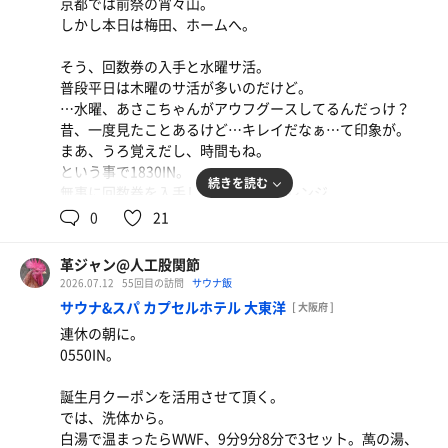
京都では前祭の宵々山。
良い。
再度の大浴槽からボディシャワーで終了。
しかし本日は梅田、ホームへ。
無事に15時間で退店。
高温サウナの前に水分補給を…と、あちらに見えるはあっ
そう、回数券の入手と水曜サ活。
きーな氏…だけでなく、お隣には見たことのある肉体美。
普段平日は木曜のサ活が多いのだけど。
…水曜、あさこちゃんがアウフグースしてるんだっけ？
では、高温サウナへ。
昔、一度見たことあるけど…キレイだなぁ…て印象が。
ここは中段がワタシの適温。続け様に3セット。…ホーム
まあ、うろ覚えだし、時間もね。
の大東洋とは違った良さがあるんだよねぇ…。
という事で1830IN。
大浴槽とボディシャワーで締める。
続きを読む
無事に回数券を入手して、60分チャレンジ。
0
21
リクライニングシートに寝転がり、読みかけの本を一区切
もちろん洗体スタート。
り。1950。これは、あっきーな氏のアウフグースを受けろ
白湯で下茹でしたら、水浴びをしてフィンランドへ入室。
との、天からのメッセージか。
革ジャン@人工股関節
…誰か喋ってる？
2026.07.12
55回目の訪問
サウナ飯
マットを手に取り着座…て、やっぱり喋ってる！よし、出
浴室に戻り、足湯で軽く温まってアウフグースを受けにサ
サウナ&スパ カプセルホテル 大東洋
[ 大阪府 ]
よう。入室からこれまで5秒。
室IN。
連休の朝に。
広いサ室でのアウフグースは久しぶり。そしてギーサーさ
鮭納豆定食
0550IN。
ロウリュサウナ入室、5分。
んも名手ときたら…熱波もタオルさばきも、しっかり楽し
もちろんご飯は大盛りで。 鮭、納豆、生玉子、海苔、
近い壺冷水に浸り、望月建設をしばし眺めて、フィンラン
ませていただいた。
漬物2種、昆布佃煮… それでも米が余る驚異。
誕生月クーポンを活用させて頂く。
ドに再入室。
もう1セットしたら、いつもの流れで休憩に。
では、洗体から。
そろそろお腹も空いてきた。
白湯で温まったらWWF、9分9分8分で3セット。萬の湯、
今度は静か目なフィンランド。2分で紳士によるロウリ