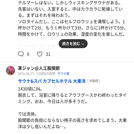
テルマーレはない。しかしウィスキングサウナがある。
…雨ですのぅ…と身体で感じつつ休憩。
先客はいない。入室すると、中はカラカラに乾燥してい
露天温泉に浸かり、2セット目。
その他個人的には…
る。まずはそれを味わおう。
も一度8分。少し長めに水風呂を味わい、外気浴。
ロウリュサウナの方が好み。
ソロタイムだし、ここはセルフロウリュを満喫しよう。1
少し身体が冷えるくらいで内湯に向う。
マナーの悪い人多い(タオル不所持、長椅子寝転びなど)。
杯かけて2分、もう１杯かけて3分。さらに1杯かけて5分。
ココ単体を目的にするには弱い。
時間をかけて、ロウリュの効果、湿度の変化を楽しんだ。
まずは半身浴。
あつ湯があるから救われるけど、湯の温度は低め。
手足が温まったら、肩まで浸る。
露天スペースがゴチャついてなくて良い。
続きを読む
フィンランドに入室。
延髄まで温まる。
和風ゴリ押しがなくて程良い感じ。
またもソロ、と思いきや2分でイチャつくカップルが入っ
0
31
水でシャワーして、本日のサウナ終了。
などなど。
てきた。…うるさい。ここは戦略的撤退。ロウリュサウナ
3階も使うなら、また印象は変わりそう。
に移動。
今月は誕生月。
革ジャン@人工股関節
ホームのクーポンと、GSSのクーポンをゲット。
2026.06.27
53回目の訪問
サウナ飯
ロウリュサウナもソロ。
神戸サウナの…無かったかな…と探しつつ…。
サウナ&スパ カプセルホテル 大東洋
[ 大阪府 ]
実は改装後、3段目に座ったことが無い。いつも混んでる
1430頃にIN。
んだ…。と、言う事で初の3段目。なるほど、温度が違う
脱衣して、浴室に降りるとアウフグースかわ終わったタイ
ね、90℃。…あとはオートロウリュを経験しておかない
ミング。おお、今日は人が多そうだ。
と。
では洗体。
カップル不在を確認して、フィンランド帰還。
股関節の負担にならない椅子の高さを求めてしまう。大東
先客がお一人、ロダンスタイルでサウナ中。ワタシは只管
洋は少し低いんだよね…。
打坐スタイルで。セルフロウリュを行い、静かなサウナタ