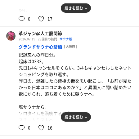
壺湯、電気風呂と経由して8分を1セット。
昔は軽くシュッシュッとするくらいだったのに、今は軽く
再度外気浴。
続きを読む
6分。
お湿りする程度まで、何度も…との事。そしてすぐに着
…上下の移動が、なぁ…。
…珍しい、阪神タイガース、負けてるじゃないか。
0
17
て…とはいかない。
三度目の源泉を味わい、空腹が騒ぎ出す。
最後にメイン浴槽で温まり、シャワーで終了。
外気浴後、高濃度人工炭酸泉へ。
美味い飯を、と思ったけれど結局サ飯はマーケットの半額
革ジャン@人工股関節
ソロタイムを味わい、そのままサ室へ。
弁当。
2026.07.19
29回目の訪問
サウナ飯
…悪くない。しかしいかんせん、サウナがさみしい。満足
…温めの湯だから、水風呂や外気浴には繋がらない。
レンチン野菜を毎日しっかり食べたい派としては、どうも
グランドサウナ心斎橋
は出来るけれど、もう少し…を求めてしまう。
[ 大阪府 ]
外食より自宅飯を選びがち。野菜好き。週末のサ活以外
また、階段の移動がなかなか…。サ室から外気浴、整える
記録忘れの昨日分。
6分。
で、外食のサ飯…しばらくしてないなぁ…。
場所までが遠い。
起床は0333。
…そういや、スポーツ観戦て、「オレにもやらせろ。自分
まあ、健康診断の結果は推して知るべし。
昼前にいったん閉まることもなく、昼食も食える、小さい
先日1/4キャンセルをくらい、3/4もキャンセルしたネット
がやらなきゃ楽しくねぇぞ」て意識が常にある。小学生く
…いや、潰瘍性大腸炎に大腿骨頭壊死症、蜂窩織炎もあっ
ながらもコミックスのある休憩スペースもある。
ショッピングを取り返す。
らいからかな…変わらないなぁ…。
たし…健康とは言い難いんだけどね。
悪くない。決して悪くない。
昨日の、混雑した心斎橋の街を思い起こし、「お前が見た
しかしあと100円出せば、DTYの朝風呂に行ける。各地の
かった日本はココにあるのか？」と異国人に問い詰めたい
内湯、シャワーで終了。
スパ銭よりゆっくり出来るけど…ちょいとお高い。
欲にかられ、落ち着くために朝ウナへ。
天神祭＝誕生日でございまして。
惜しい…施設かな、との感想。
出勤&祭り見物&サ活。
…でも、1日使うつもりで、一回は行ってみるのもアリか
塩サウナから。
船渡御からの花火を、のんびり見物したい気持ちもあるん
な…。
ソロタイムを満喫する15分。
だけど…
続きを読む
スチームミストへ。
うまくいかないものですねぇ。
給水器
GS砲を独り占めする8分。
0
16