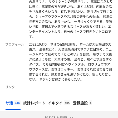
の塩サウナ。 サウナシャンの石温サウナ。 高温にこだわり
は無く、高湿度の方が好きかも。 あとは黙浴。内輪な会話
をされるくらいなら、有TVを選びたい。 割り切って行くな
ら、ショーアウフグースやスパ銭の雑多なのもok。 銭湯の
長老方の会話も、あり…かな。 一日ゆっくりできる、美味
いサ飯、寝転んで休憩できるスペースがあると嬉しい。エ
ンターテイメントより、自分のペースで行きたいトコロで
す。
プロフィール
2022.10より、サ活の記録を開始。 ホームは大阪梅田の大
東洋。 最寄駅近く、天然温泉満月でサウナに目覚め、ニュ
ージャパンで初めての「ととのい」を自覚。 朝ウナで大東
洋に通ううちに、大東洋の虜。 淡々と、黙々とサ活をする
タイプ。 でも脳内BGMはヘヴィメタル。 ロウリュウやア
ウフグースは、あればラッキー。 あればそれに合わせて調
整するけれど、熱波師さんを追いかけたり、狙ったりはし
ない。 革ジャンは静かに暮らしたい。
リンク
サ活
統計レポート
イキタイ
登録施設
416
105
4
絞り込み検索