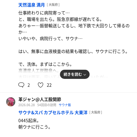
天然温泉 満月
[ 大阪府 ]
洗い場を抜けると眼前は露天スペース。その手前に浴槽が
仕事終わりに病院寄って…
2つ。左奥から、あつ湯、ぬる湯。露天スペースの出入り
と、職場を出たら。阪急京都線が遅れてる。
口、ロウリュサウナ(黙浴)。サ室前にはシャワーが2基…1
ありゃー…振替輸送してるし、地下鉄で大回りして帰るの
基故障中。
か…
いやいや、病院行って、サウナ…
露天スペースに出ると、広い空間。右手に水風呂とメイン
レバニラ定食
のサ室。左手には広いととのいスペース。電気風呂、人工
はい、無事に血液検査の結果も確認し、サウナに行こう。
栄養いっぱい、美味しいレバニラ。時々、無性に食べ
炭酸泉の広い湯舟が広がる。最奥には天然温泉。広い湯舟
たくなるヤツ。
が素晴らしい。
で、洗体。まずはここから。
以上、了解した。
高濃度人工炭酸泉へ。
続きを読む
本日は雨天。空いてるだろうと思っていたが…
では、洗体をして。
サ室へ…。
2
22
まずは天然温泉から楽しもう。
ああ！中で立ちが発生してる！
続いてメインのサ室、炭酸泉を挟んで2セット。オートロ
…3段目、座れるけど。
ウリュにも遭遇。
革ジャン@人工股関節
コチラのサ室、下段の人気が地味にある。
ぬる湯に入ってロウリュサウナへ。
2026.06.28
54回目の訪問
サウナ飯
すきま風が入ってくるし、温度的に…とおもうのだけ
あつ湯からシャワーをして終了。
サウナ&スパ カプセルホテル 大東洋
[ 大阪府 ]
ど…。
0445起床。
まあ、人の好みはそれぞれですね。
おっさん一人旅ゆえ、3階の施設は使わなかったけれど、
朝ウナに行こう。
近くに来る事があれば再訪は確定レベル。
8分したら、水風呂を経由して外気浴。
よい施設でございます。