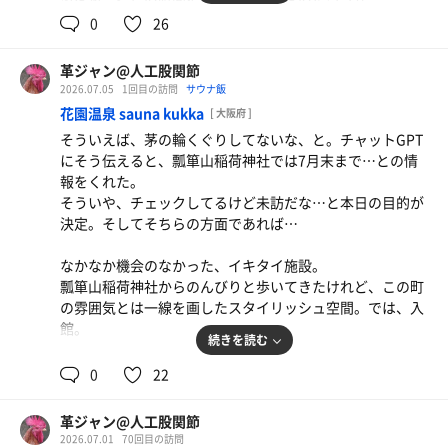
0
26
ではサ室へ。ここも、比例して空いている。
6分、7分で2セット。
革ジャン@人工股関節
ととのうとまではいかずとも、寝転んでいると全身が脱
2026.07.05
1回目の訪問
サウナ飯
力。
花園温泉 sauna kukka
[ 大阪府 ]
こんな時間が大切なのよね…。
そういえば、茅の輪くぐりしてないな、と。チャットGPT
にそう伝えると、瓢箪山稲荷神社では7月末まで…との情
締めは内湯温泉とシャワー。
報をくれた。
サ飯はマーケットの値引き弁当で。
そういや、チェックしてるけど未訪だな…と本日の目的が
やっぱり湯舟に浸かると、違うよねぇ…。
決定。そしてそちらの方面であれば…
鮭納豆定食
なかなか機会のなかった、イキタイ施設。
鮭も玉子も、大根もネギも大豆も。米も海藻も辛子
瓢箪山稲荷神社からのんびりと歩いてきたけれど、この町
も、美味しゅうございます。
の雰囲気とは一線を画したスタイリッシュ空間。では、入
館。
続きを読む
初めての施設。まずは構造を目視で確認。
0
22
浴室に入ると左右に広がる洗い場。
サ室が80人と謳っているが、なるほどカランの数も相当。
革ジャン@人工股関節
…イスと桶は…カンデオホテルズ岸辺のモノと同型か？
2026.07.01
70回目の訪問