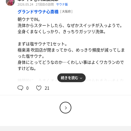
最後も内湯とシャワー。
源頼朝云々から「鶴見」の地、そこから鶴寿の湯…なるほ
2026.05.24
27回目の訪問
サウナ飯
今週は土曜日出勤。
ど。
グランドサウナ心斎橋
[ 大阪府 ]
久しぶりに、お泊りに行こうかな…。
朝ウナでIN。
では塩サウナ。
洗体からスタートしたら、なぜかスイッチが入っようで。
温度湿度ともに高め。アロマではなく、これは漢方。う
全身くまなくしっかり、きっちりガッツリ洗体。
ん、塩も細かくなかなか良い。
スタミナうどん
2セット目は毎時30分からのイベントで湯気モクモク。こ
玉子と天ぷら。動物性たんぱく質に脂分、ネギもたっ
まずは塩サウナで1セット。
れも好きな人は楽しめよう。
ぷりで。バランスが良いと思うのです。
極楽湯 吹田店が閉まってから、めっきり頻度が減ってしま
った塩サウナ。
かつて寝湯の理想的な深さを追求したく、いろいろ回った
身体にとってどうなのか…くわしい事はよくワカランので
けど、コチラもなかなか良い深さを。ただ温度高め。おか
すけどね。
げでしっかり温まり、長めの休憩を取る。
続きを読む
時間的に、うまくオートロウリュが受けられそう…そんな
座湯。腰まで浸かれる深さ、これは珍しい…のかな？新し
気持ちで高温サウナを2セット。通算3セット目で無事にオ
0
21
い浴槽の形ともとれる。
ートロウリュ。
そしてサ室へ。
…ん、GSSのオートロウリュて、こんなさみしい感じだっ
たっけ？
まずは遠赤外線サウナ。
広く、使い勝手の良さそうな…スパ銭では定番なサ室。送
露天バイブラでAPAを見上げ、寝風呂で身体をほぐす。締
風機が付いているのは特長的。
めは全身シャワー。
次いで瞑想サウナ。