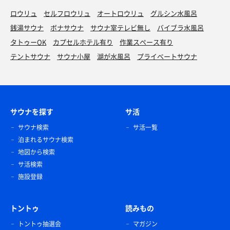
ロウリュ
セルフロウリュ
オートロウリュ
グルシン水風呂
銭湯サウナ
ボナサウナ
サウナ室テレビ無し
バイブラ水風呂
タトゥーOK
カプセルホテル有り
作業スペース有り
テントサウナ
サウナ小屋
湖が水風呂
プライベートサウナ
サウナを探す
サ活
サウナ検索
サ活一覧
泊まれるサウナ検索
地図から検索
サ活検索
施設登録
トントゥ
読みもの
トントゥ抽選会
マガジン