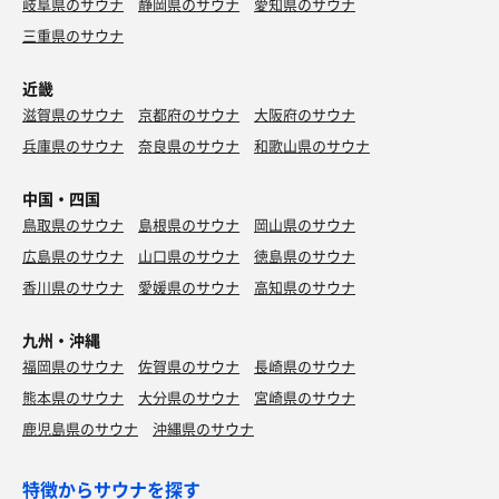
岐阜県のサウナ
静岡県のサウナ
愛知県のサウナ
三重県のサウナ
近畿
滋賀県のサウナ
京都府のサウナ
大阪府のサウナ
兵庫県のサウナ
奈良県のサウナ
和歌山県のサウナ
中国・四国
鳥取県のサウナ
島根県のサウナ
岡山県のサウナ
広島県のサウナ
山口県のサウナ
徳島県のサウナ
香川県のサウナ
愛媛県のサウナ
高知県のサウナ
定食
九州・沖縄
土日限定。 +お作り。天ぷらで１杯…といくか、メシ
福岡県のサウナ
佐賀県のサウナ
長崎県のサウナ
といくか…。メシになりました。
熊本県のサウナ
大分県のサウナ
宮崎県のサウナ
鹿児島県のサウナ
沖縄県のサウナ
特徴からサウナを探す