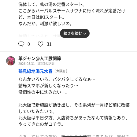
よう。
洗体して、萬の湯の定番スタート。
…鈴蘭温泉か？
ここからハーバルスチームサウナに行く流れが定番だけ
むむむ。取り急ぎ、構造を目視で確認。
ど、本日はIKIスタート。
左手に小さなかけ湯？そこからカランが続き、突き当たり
ああ。はやくセットを重ね、交代浴し、1日のんびりサウ
日替り定食
なんだか、刺激が欲しいの。
に階段。
ナで…て日を過ごしたい。
ホルモン鉄板焼。濃い味付けで白飯が美味い！
続きを読む
休憩していると、サ室前で動き。
右手には、全身(上からは無いけど)シャワー。カラン1つ挟
ああ、モーニングロウリュをやる様子。
0
31
んで浴槽群。深湯に電気風呂、赤外線風呂、フィットネス
では…と高松氏のサービスを満喫させていただく。
バス。
完走して水風呂、休憩。…ととのう。
革ジャン@人工股関節
昨日はラッキョウの塩抜きをして、甘酢に漬け直し、その
奥は左手から階段、半地下(水風呂とスチームサウナ)、露
2026.05.31
1回目の訪問
まま宅過ごしたったため、なんとなく体の組織の活動が停
天スペース。コチラはバスタオル不要。2階はサ室とシャ
鶴見緑地湯元水春
[ 大阪府 ]
止したような感じだったけど。
ワー。本日はゴメンナサイ。
なんかいろいろ、バタバタしてるなぁ…
この感覚、身体が生き返るようだ。
…了解した。
結局スマホが新しくなったり…
没個性の中に沈みたい…。
さらにジャグジーを使って、身体を起こし、シャワーをし
では洗体。
たら休憩。
ああ、心地良い。
北大阪で新施設が動き出し、その系列が一月ほど前に改装
1時間ほど、ぐうたらする。
狭い浴室では、こうはいかない。
していたみたいで。
イスが低いので、右足の深屈曲が出来ない身にはつらい
北大阪は平日夕方、入店待ちがあったなんて情報もあり、
フィンランドサウナから第2ラウンド。
が、やはり広いのは正義。
やってきたのがコチラ。
だいたい1セット6分7分ほどで済ませるけれど、お気に入
りのサ室は10分を超える事もある。
深湯で軽く温まり、スチームサウナで軽く1セット。露天
さあ、初めての施設。咲くやこの花館に来るたび、足が向