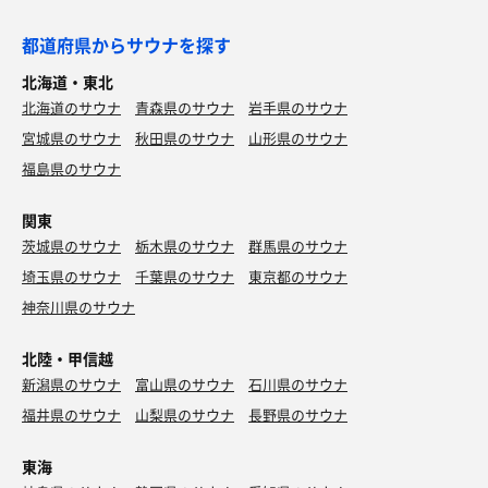
コチラは新しい、木の匂いも感じる薄暗いサ室。サウナー
ものすごいアフロな師匠がいました。
受けを狙った造り。
アレ、濡れるとどうなるんだろ？て疑問が生じて、観察し
都道府県からサウナを探す
オートロウリュが、室内3箇所のボタンでスタートする様
たくてたまらなかったんだけど、がまん。
子。ロウリュ→撹拌×3で、けっこう楽しめた。
北海道・東北
北海道のサウナ
青森県のサウナ
岩手県のサウナ
休憩スペースで夢うつつ。
露天のととのいスペース、場所と時間によっては良い風が
エジプト展…動物園…水族館…本日はどう過ごそうか…。
宮城県のサウナ
秋田県のサウナ
山形県のサウナ
吹く様子。
昨日はラッキョウ漬けと休息。カリカリ梅も漬けたい
最終回は寝そうになった。
福島県のサウナ
な…。立ち飲みで軽く飲もうか、ちょっと頑張って美味い
モノ食おうか…。
炭酸泉、温湯、シャワーで終了。
関東
こちらは岩盤浴付きがデフォかと感じるくらい、館内着の
茨城県のサウナ
宿泊のチェックアウト時間が迫る。
栃木県のサウナ
群馬県のサウナ
人が多かった。まあ、人自体多かったけれど。
ここから、もう1ラウンド行こう。
埼玉県のサウナ
千葉県のサウナ
東京都のサウナ
…でも岩盤浴は水風呂無いし…それならホームに行くか
スチームミストサウナから始め、GS砲を3発。
な、と思ってしまった。
神奈川県のサウナ
いや、でもご家族とかで1日ゆっくりできそうな、良施設
高温サウナで、追加2セット。
ですよ。
北陸・甲信越
GSSのサ室は段差が高め。猛者席はさらに高い。股関節は
90度を超える屈曲で脱臼リスクが出てくるので、登る時は
新潟県のサウナ
富山県のサウナ
石川県のサウナ
要注意。
福井県のサウナ
山梨県のサウナ
長野県のサウナ
最後は大浴槽で温まり、シャワーで終了。
東海
特に大きな動きのない1日になりましたとさ。