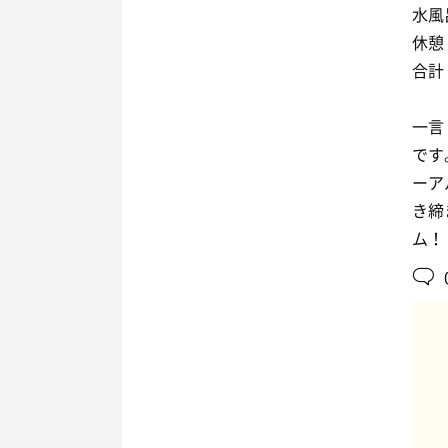
水風
休憩：
合計
一言
です
ーア
き締
ム！