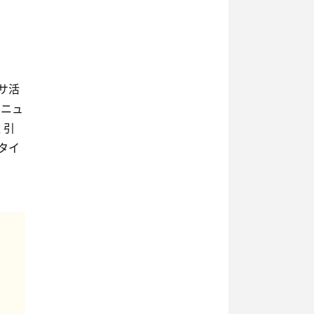
サ活
リニュ
く引
タイ