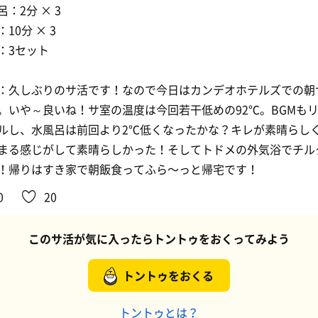
呂：2分 × 3
10分 × 3
：3セット
：久しぶりのサ活です！なので今日はカンデオホテルズでの朝
。いや～良いね！サ室の温度は今回若干低めの92℃。BGMも
ルし、水風呂は前回より2℃低くなったかな？キレが素晴らし
まる感じがして素晴らしかった！そしてトドメの外気浴でチル
！帰りはすき家で朝飯食ってふら〜っと帰宅です！
0
20
このサ活が気に入ったらトントゥをおくってみよう
トントゥをおくる
トントゥとは？