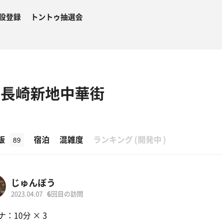
設登録
トントゥ抽選会
 長崎新地中華街
β
飯
宿泊
混雑度
ランキング
(
開発中
)
89
じゅんぼう
2023.04.07
6
回目の訪問
：10分 × 3