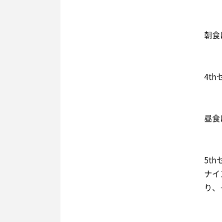
朝食
4t
昼食
5t
ナイ
り、