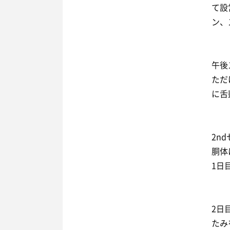
て設
ン、
午後
ただ
に舌
2n
胴体
1日
2日
たみ