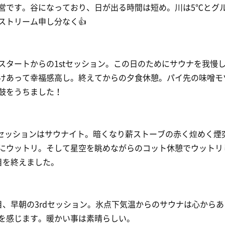
営です。谷になっており、日が出る時間は短め。川は5℃とグ
ストリーム申し分なく👍
スタートからの1stセッション。この日のためにサウナを我慢
けあって幸福感高し。終えてからの夕食休憩。パイ先の味噌モ
鼓をうちました！
dセッションはサウナイト。暗くなり薪ストーブの赤く煌めく煙
にウットリ。そして星空を眺めながらのコット休憩でウットリ
目を終えました。
目、早朝の3rdセッション。氷点下気温からのサウナは心からあ
を感じます。暖かい事は素晴らしい。