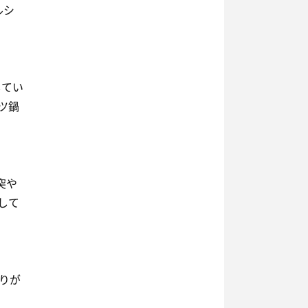
ルシ
してい
ツ鍋
突や
して
りが