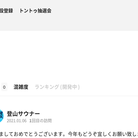
設登録
トントゥ抽選会
β
混雑度
ランキング
(
開発中
)
0
登山サウナー
2021.01.06
1
回目の訪問
ましておめでとうございます。今年もどうぞ宜しくお願い致し