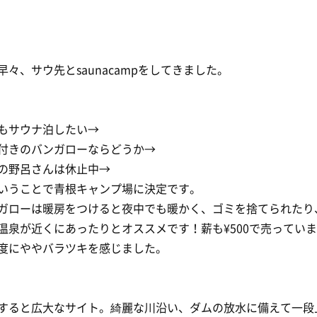
早々、サウ先とsaunacampをしてきました。
もサウナ泊したい→
付きのバンガローならどうか→
の野呂さんは休止中→
いうことで青根キャンプ場に決定です。
ガローは暖房をつけると夜中でも暖かく、ゴミを捨てられたり
温泉が近くにあったりとオススメです！薪も¥500で売ってい
度にややバラツキを感じました。
すると広大なサイト。綺麗な川沿い、ダムの放水に備えて一段