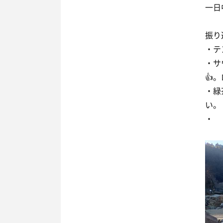
一日
振り
・テ
・サ
👍
・緑
い。
・