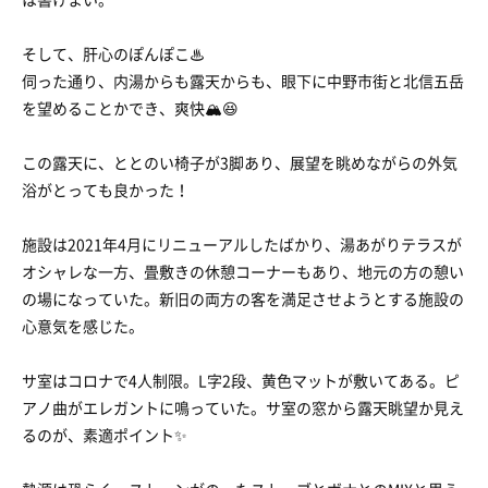
そして、肝心のぽんぽこ♨
伺った通り、内湯からも露天からも、眼下に中野市街と北信五岳
を望めることかでき、爽快🏔😆
この露天に、ととのい椅子が3脚あり、展望を眺めながらの外気
浴がとっても良かった！
施設は2021年4月にリニューアルしたばかり、湯あがりテラスが
オシャレな一方、畳敷きの休憩コーナーもあり、地元の方の憩い
の場になっていた。新旧の両方の客を満足させようとする施設の
心意気を感じた。
サ室はコロナで4人制限。L字2段、黄色マットが敷いてある。ピ
アノ曲がエレガントに鳴っていた。サ室の窓から露天眺望か見え
るのが、素適ポイント✨