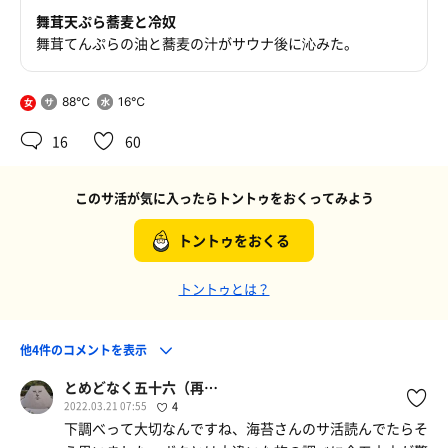
舞茸天ぷら蕎麦と冷奴
舞茸てんぷらの油と蕎麦の汁がサウナ後に沁みた。
88℃
16℃
女
16
60
このサ活が気に入ったらトントゥをおくってみよう
トントゥをおくる
トントゥとは？
他4件のコメントを表示
とめどなく五十六（再登板）
2022.03.21 07:55
4
下調べって大切なんですね、海苔さんのサ活読んでたらそ