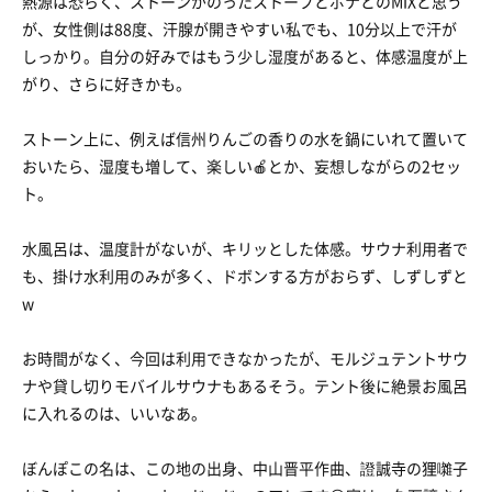
熱源は恐らく、ストーンがのったストーブとボナとのMIXと思う
が、女性側は88度、汗腺が開きやすい私でも、10分以上で汗が
しっかり。自分の好みではもう少し湿度があると、体感温度が上
がり、さらに好きかも。
ストーン上に、例えば信州りんごの香りの水を鍋にいれて置いて
おいたら、湿度も増して、楽しい🍎とか、妄想しながらの2セッ
ト。
水風呂は、温度計がないが、キリッとした体感。サウナ利用者で
も、掛け水利用のみが多く、ドボンする方がおらず、しずしずと
w
お時間がなく、今回は利用できなかったが、モルジュテントサウ
ナや貸し切りモバイルサウナもあるそう。テント後に絶景お風呂
に入れるのは、いいなあ。
ぼんぽこの名は、この地の出身、中山晋平作曲、證誠寺の狸囃子