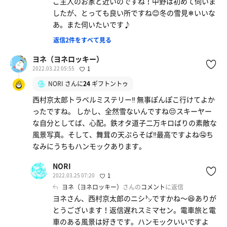
ご主人のお家と近いのですね！中野は初めて伺いま
したが、とっても良い所ですね😊冬の雪見❄いいな
あ。また伺いたいです♪
返信2件をすべて見る
ヨネ（ヨネロッキー）
2022.03.22 05:55
1
NORI
さんに
24
ギフトントゥ
西村京太郎トラベルミステリー‼️ 無事ぽんぽこ行けてよか
ったですね。 しかし、全然雪ないんですね😔スキーヤー
な自分としてば、心配。鉄オタ道子二万キロばりの素敵な
風景写真。そして、舞茸の天ぷらそば‼️最高ですよね🤤ち
なみにうちもハンモックあります。
NORI
2022.03.25 07:20
1
ヨネ（ヨネロッキー）
さんの
コメント
に返信
ヨネさん、西村京太郎のニシ㌧ですかね〜😆ありが
とうございます！返信遅れスミマセン。電車旅と電
車のある風景は好きです。ハンモックいいですよ