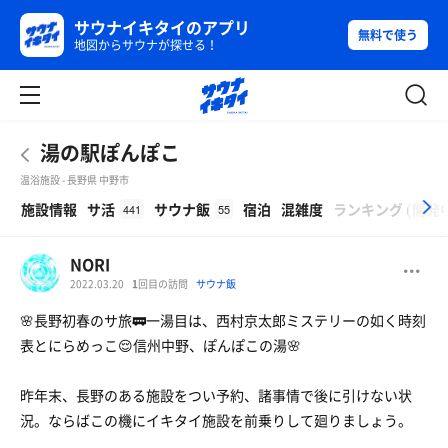
サウナイキタイのアプリ
無料で使う
地図からサウナが探せる！
湯の駅ぽんぽこ
温浴施設 - 長野県 中野市
β
施設情報
サ活
サウナ飯
宿泊
混雑度
ランキング
(
開発
441
55
NORI
2022.03.20
1
回目の訪問
サウナ飯
🌸長野初春のサ旅🚃一湯目は、西村京太郎ミステリーの如く時刻
表とにらめっこ😌信州中野、ぽんぽこの湯🌸
昨年末、長野のある施設をつい予約、諸事情で後に引けない状
況。ならばこの機にイキタイ施設を前乗りして廻りましょう。