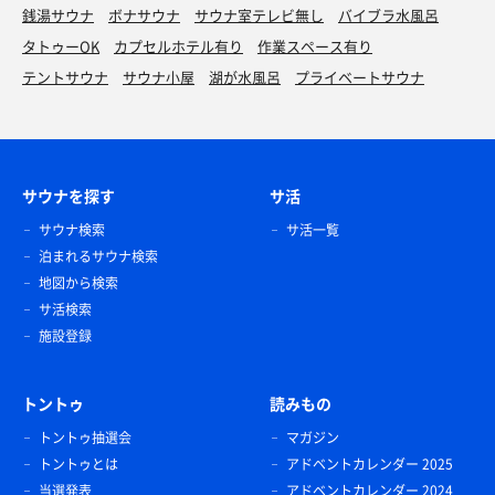
銭湯サウナ
ボナサウナ
サウナ室テレビ無し
バイブラ水風呂
タトゥーOK
カプセルホテル有り
作業スペース有り
テントサウナ
サウナ小屋
湖が水風呂
プライベートサウナ
サウナを探す
サ活
サウナ検索
サ活一覧
泊まれるサウナ検索
地図から検索
サ活検索
施設登録
トントゥ
読みもの
トントゥ抽選会
マガジン
トントゥとは
アドベントカレンダー 2025
当選発表
アドベントカレンダー 2024