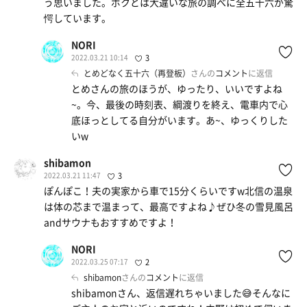
う思いました。ボクとは大違いな旅の調べに全五十六が驚
愕しています。
NORI
2022.03.21 10:14
3
とめどなく五十六（再登板）
さんの
コメント
に返信
とめさんの旅のほうが、ゆったり、いいですよね
~。今、最後の時刻表、綱渡りを終え、電車内で心
底ほっとしてる自分がいます。あ~、ゆっくりした
いw
shibamon
2022.03.21 11:47
3
ぽんぽこ！夫の実家から車で15分くらいですw北信の温泉
は体の芯まで温まって、最高ですよね♪ぜひ冬の雪見風呂
andサウナもおすすめですよ！
NORI
2022.03.25 07:17
2
shibamon
さんの
コメント
に返信
shibamonさん、返信遅れちゃいました😅そんなに