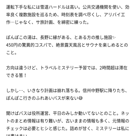
運転下手な私には雪道ハードルは高い。公共交通機関を使い、効
率良く複数施設を巡るため、時刻表を調べ尽くし、アリバイ工
作…じゃなく、サ旅計画、を綿密に練った。
ぽんぽこの湯は、長野に縁がある、とある方の推し施設✨
450円の驚異的コスパで、絶景露天風呂とサウナを楽しめるとの
こと。
方向は違うけど、トラベルミステリー予習では、2時間超は滞在
できる筈！
しかし…、いきなり計画は崩れ落ちる。信州中野駅に降りたち、
ぽんぽこ行きのふれあいバスが来ない😅
聞けばバスは役所運営、平日のみしか動いてないとのこと。ネッ
トのまとめ情報は有り難いが、古いままの情報も多く、元情報の
チェックは必要とヒシと感じた。詰めが甘く、ミステリーは私に
は書けまい。