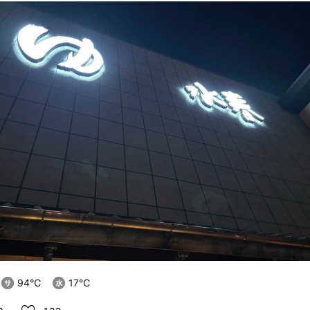
94℃
17℃