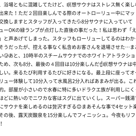
、浴場ともに混雑してたけど、瞑想サウナはストレス無く楽し
出来た！ただ２回目楽しんでる際のオートローリュー中にマッ
交換しますとスタッフが入ってきた💦8分サウナに入っていて
ューOKの緑ランプが点灯した直後の事だった！私は思わず「
」と声あげてしまった。スタッフもローリューしてるのはわか
そうだったが、控える事なく私含めお客さんを退場させた…ま
い🥲あと、10時半のスチームサウナでのホワイトアトラクショ
ため、次も8分、最後の４回目は10分楽しんだ☝️瞑想サウナは
しい。来るたび利用するたびに好きになる。最上段に座ってオ
リュー体験して10分入って水風呂2分入ればあまみが出る。こ
的。部屋が小さいので水春に特に多いドラクエ族が利用しにく
ほどに熱いのでニワカな客はスグに出ていくし。スーパー銭湯
にサウナを楽しめるのは贅沢すぎる😊まあそんな事で4セット
その後、露天炭酸泉を15分楽しんでフィニッシュ。今夜もリフ
！