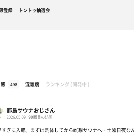
設登録
トントゥ抽選会
β
ナ飯
混雑度
ランキング
(
開発中
)
498
都島サウナおじさん
2026.05.09
99
回目の訪問
半すぎに入館。まずは洗体してから瞑想サウナへ…土曜日夜な