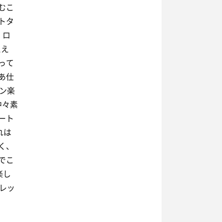
むこ
トタ
 ロ
ええ
って
あ仕
ン楽
中々素
ート
れは
く、
でこ
楽し
レッ