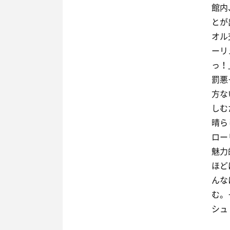
館内
とが
オル
ーリ
っ！
罰悪
方な
しむ
晴ら
ロー
魅力
ほど
んな
む。
シュ