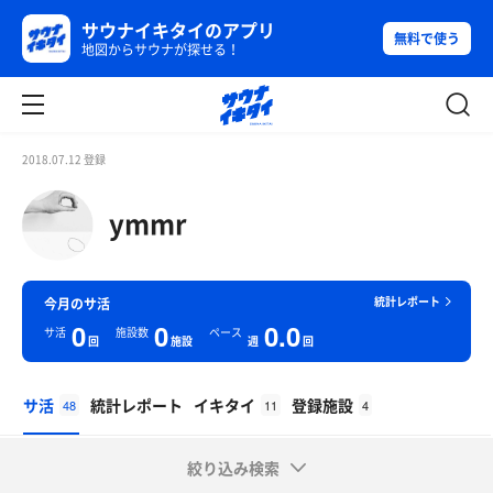
サウナイキタイのアプリ
無料で使う
地図からサウナが探せる！
2018.07.12 登録
ymmr
統計レポート
今月のサ活
0
0
0.0
サ活
施設数
ペース
回
施設
週
回
サ活
統計レポート
イキタイ
登録施設
48
11
4
絞り込み検索