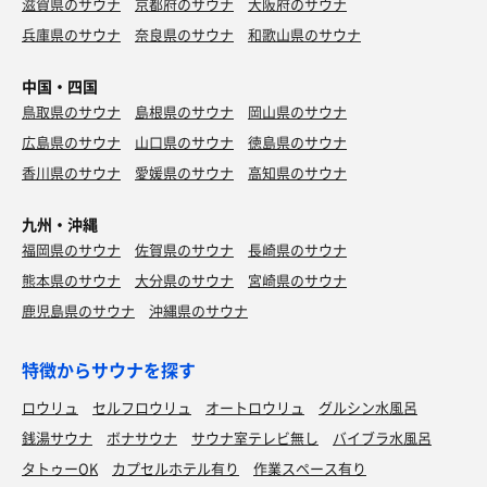
滋賀県のサウナ
京都府のサウナ
大阪府のサウナ
兵庫県のサウナ
奈良県のサウナ
和歌山県のサウナ
中国・四国
鳥取県のサウナ
島根県のサウナ
岡山県のサウナ
広島県のサウナ
山口県のサウナ
徳島県のサウナ
香川県のサウナ
愛媛県のサウナ
高知県のサウナ
九州・沖縄
福岡県のサウナ
佐賀県のサウナ
長崎県のサウナ
熊本県のサウナ
大分県のサウナ
宮崎県のサウナ
鹿児島県のサウナ
沖縄県のサウナ
特徴からサウナを探す
ロウリュ
セルフロウリュ
オートロウリュ
グルシン水風呂
銭湯サウナ
ボナサウナ
サウナ室テレビ無し
バイブラ水風呂
タトゥーOK
カプセルホテル有り
作業スペース有り