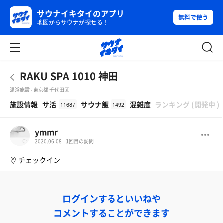
サウナイキタイのアプリ
無料で使う
地図からサウナが探せる！
RAKU SPA 1010 神田
温浴施設 - 東京都 千代田区
β
施設情報
サ活
サウナ飯
混雑度
ランキング
(
開発中
)
11687
1492
ymmr
2020.06.08
1
回目の訪問
チェックイン
ログインするといいねや
コメントすることができます