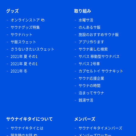
グッズ
取り組み
オンラインストア
水曜サ活
サウナグッズ特集
のんあるサ飯
サウナハット
施設のおすすめサウナ飯
サ飯スウェット
アプリ作ります
さうないきたいスウェット
サウナ楽しむ検索
2021年 夏 その1
サバス 移動型サウナバス
2021年 夏 その1
サバス 2号車
2021年 冬
カプセルトイ サウナキット
サウナ応援企業
サウナの時間
泊まってサウナ
銭湯サ活
サウナイキタイについて
メンバーズ
サウナイキタイとは
サウナイキタイメンバーズ
誕生時のお話
メンバーズロッカー