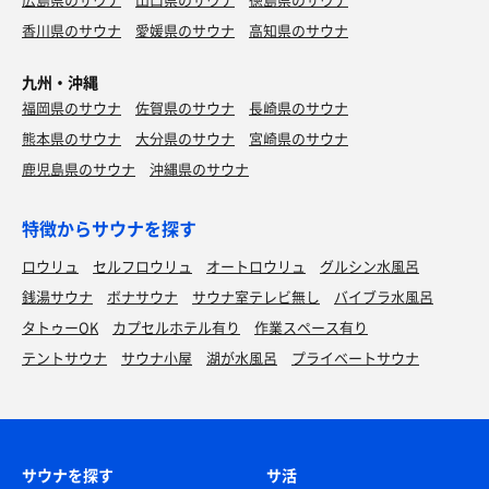
香川県のサウナ
愛媛県のサウナ
高知県のサウナ
九州・沖縄
福岡県のサウナ
佐賀県のサウナ
長崎県のサウナ
熊本県のサウナ
大分県のサウナ
宮崎県のサウナ
鹿児島県のサウナ
沖縄県のサウナ
特徴からサウナを探す
ロウリュ
セルフロウリュ
オートロウリュ
グルシン水風呂
銭湯サウナ
ボナサウナ
サウナ室テレビ無し
バイブラ水風呂
タトゥーOK
カプセルホテル有り
作業スペース有り
テントサウナ
サウナ小屋
湖が水風呂
プライベートサウナ
サウナを探す
サ活