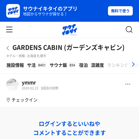
サウナイキタイのアプリ
無料で使う
地図からサウナが探せる！
GARDENS CABIN (ガーデンズキャビン)
ホテル・旅館 - 北海道 札幌市
β
施設情報
サ活
サウナ飯
宿泊
混雑度
ランキング
(
開
8401
834
ymmr
2020.02.23
1
回目の訪問
チェックイン
ログインするといいねや
コメントすることができます