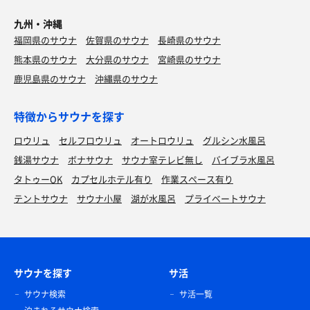
九州・沖縄
福岡県のサウナ
佐賀県のサウナ
長崎県のサウナ
熊本県のサウナ
大分県のサウナ
宮崎県のサウナ
鹿児島県のサウナ
沖縄県のサウナ
特徴からサウナを探す
ロウリュ
セルフロウリュ
オートロウリュ
グルシン水風呂
銭湯サウナ
ボナサウナ
サウナ室テレビ無し
バイブラ水風呂
タトゥーOK
カプセルホテル有り
作業スペース有り
テントサウナ
サウナ小屋
湖が水風呂
プライベートサウナ
サウナを探す
サ活
サウナ検索
サ活一覧