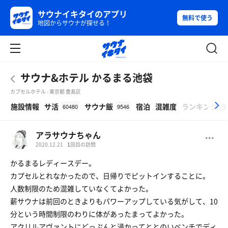
サウナイキタイのアプリ
無料で使う
地図からサウナが探せる！
サウナ&ホテル かるまる池袋
カプセルホテル - 東京都 豊島区
β
施設情報
サ活
サウナ飯
宿泊
混雑度
ランキング
(
60480
9546
アラサウナちゃん
2020.12.21
1
回目の訪問
かるまるレディースデー。
カプセルとれなかったので、日帰りでピットインすることに。
人数制限のため混雑していなくてよかった。
薪サウナは前回のときよりもパワーアップしている気がして、10
分という時間制限のわりに体があったまってよかった。
アクリルアヴァントにどっぷんと浸かってととのいベンチでディ