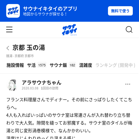
サウナイキタイのアプリ
無料で使う
地図からサウナが探せる！
京都 玉の湯
銭湯 - 京都府 京都市
β
施設情報
サ活
サウナ飯
混雑度
ランキング
(
開発中
)
1575
182
アラサウナちゃん
2020.03.08
1
回目の訪問
フランス料理屋さんでディナー。その前にさっぱりしたくてこち
らへ。
4人も入ればいっぱいのサウナ室は常連さんが入れ替わり立ち替
わりで大人気。隙間を縫ってお邪魔する。サウナ室のタイルが梅
湯と同じ変形渦巻模様で、なんかかわいい。
温度はじんわりゆっくり温まる感じ。