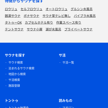
特徴からサウナを探す
ロウリュ
セルフロウリュ
オートロウリュ
グルシン水風呂
銭湯サウナ
ボナサウナ
サウナ室テレビ無し
バイブラ水風呂
タトゥーOK
カプセルホテル有り
作業スペース有り
テントサウナ
サウナ小屋
湖が水風呂
プライベートサウナ
サウナを探す
サ活
サウナ検索
サ活一覧
泊まれるサウナ検索
地図から検索
サ活検索
施設登録
トントゥ
読みもの
トントゥ抽選会
マガジン