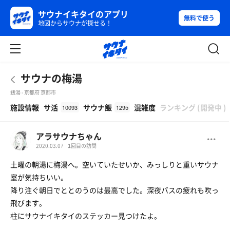
サウナイキタイのアプリ
無料で使う
地図からサウナが探せる！
サウナの梅湯
銭湯 - 京都府 京都市
β
施設情報
サ活
サウナ飯
混雑度
ランキング
(
開発中
)
10093
1295
アラサウナちゃん
2020.03.07
1
回目の訪問
土曜の朝湯に梅湯へ。空いていたせいか、みっしりと重いサウナ
室が気持ちいい。
降り注ぐ朝日でととのうのは最高でした。深夜バスの疲れも吹っ
飛びます。
柱にサウナイキタイのステッカー見つけたよ。