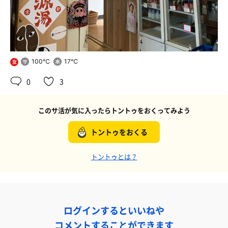
100℃
17℃
女
0
3
このサ活が気に入ったらトントゥをおくってみよう
トントゥをおくる
トントゥとは？
ログインするといいねや
コメントすることができます