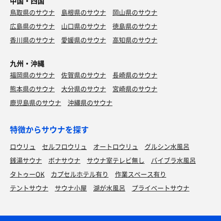
中国・四国
鳥取県のサウナ
島根県のサウナ
岡山県のサウナ
広島県のサウナ
山口県のサウナ
徳島県のサウナ
香川県のサウナ
愛媛県のサウナ
高知県のサウナ
九州・沖縄
福岡県のサウナ
佐賀県のサウナ
長崎県のサウナ
熊本県のサウナ
大分県のサウナ
宮崎県のサウナ
鹿児島県のサウナ
沖縄県のサウナ
特徴からサウナを探す
ロウリュ
セルフロウリュ
オートロウリュ
グルシン水風呂
銭湯サウナ
ボナサウナ
サウナ室テレビ無し
バイブラ水風呂
タトゥーOK
カプセルホテル有り
作業スペース有り
テントサウナ
サウナ小屋
湖が水風呂
プライベートサウナ