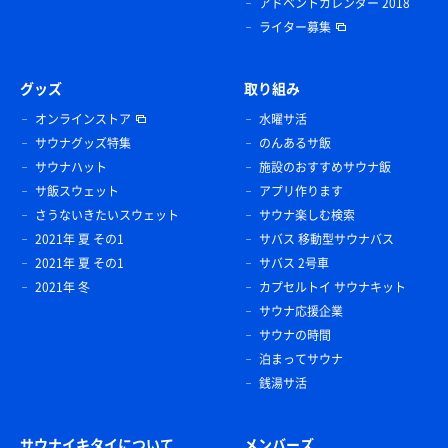
アドベントカレンダー 2018
ライター募集
グッズ
取り組み
オンラインストア
水曜サ活
サウナグッズ特集
のんあるサ飯
サウナハット
施設のおすすめサウナ飯
サ飯スウェット
アプリ作ります
さうないきたいスウェット
サウナ楽しむ検索
2021年 夏 その1
サバス 移動型サウナバス
2021年 夏 その1
サバス 2号車
2021年 冬
カプセルトイ サウナキット
サウナ応援企業
サウナの時間
泊まってサウナ
銭湯サ活
サウナイキタイについて
メンバーズ