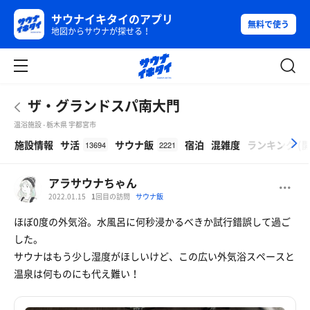
サウナイキタイのアプリ
無料で使う
地図からサウナが探せる！
ザ・グランドスパ南大門
温浴施設 - 栃木県 宇都宮市
β
施設情報
サ活
サウナ飯
宿泊
混雑度
ランキング
(
13694
2221
アラサウナちゃん
2022.01.15
1
回目の訪問
サウナ飯
ほぼ0度の外気浴。水風呂に何秒浸かるべきか試行錯誤して過ご
した。
サウナはもう少し湿度がほしいけど、この広い外気浴スペースと
温泉は何ものにも代え難い！