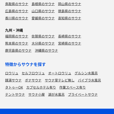
鳥取県のサウナ
島根県のサウナ
岡山県のサウナ
広島県のサウナ
山口県のサウナ
徳島県のサウナ
香川県のサウナ
愛媛県のサウナ
高知県のサウナ
九州・沖縄
福岡県のサウナ
佐賀県のサウナ
長崎県のサウナ
熊本県のサウナ
大分県のサウナ
宮崎県のサウナ
鹿児島県のサウナ
沖縄県のサウナ
特徴からサウナを探す
ロウリュ
セルフロウリュ
オートロウリュ
グルシン水風呂
銭湯サウナ
ボナサウナ
サウナ室テレビ無し
バイブラ水風呂
タトゥーOK
カプセルホテル有り
作業スペース有り
テントサウナ
サウナ小屋
湖が水風呂
プライベートサウナ