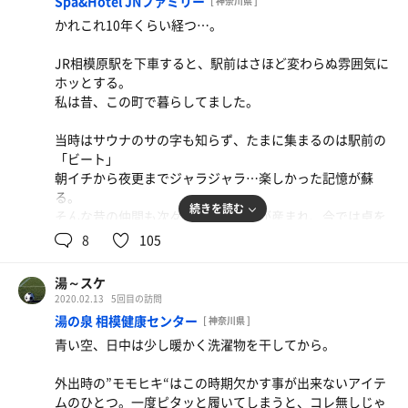
Spa&Hotel JNファミリー
[ 神奈川県 ]
サウナの後は少しプラス思考になる。
しばらくすると狭いサ室を独占。少し明るいがテレビも無
形状やセッティングも全く違う感じだけど、コレはコレで
かれこれ10年くらい経つ…。
酔いが回ってるだけでしょ？って事だけではありません。
落ち着く角地でしっかり身を清め、向かうは草津の湯。目
いので個と向き合うにはもってこいの環境。
王様も悪くない。
たぶん。
を閉じればココは草津、硫黄の香り。。
ただずーっと貸切。同志、現れず。。
JR相模原駅を下車すると、駅前はさほど変わらぬ雰囲気に
次に行くのは薬湯チンピリ♪
水風呂は四角い大浴場に隣接する1/4程のコンパクトサイ
ホッとする。
ん…今日はなかなかこないなぁと思ったら、ソレはジワジ
ズ。水温計は16℃程、深さはしっかりある。
私は昔、この町で暮らしてました。
ワとやってきた。
「スチームサウナなんて女子が大好きな軟弱なやつだ
悶絶しつつ、下準備完了。いざ！
今日は反省の3セット。
ろ？」って考えはいけません。謙虚に、柔軟に。
当時はサウナのサの字も知らず、たまに集まるのは駅前の
「ビート」
久々のサウナに心躍る。
掛水先ず10杯、頭からバシャバシャと屈んで汗を流す。
それが〜いちばん大事〜♪ 懐かしい。
朝イチから夜更までジャラジャラ…楽しかった記憶が蘇
最上段、Ｌ型雛段の角に着席。ドッと出る汗と共に熱いも
小さな水風呂に体を沈め、時間が経って冷静になると後悔
そう、負けない事。
る。
のもこみ上げる。
の念も湧き上がる。
続きを読む
そんな昔の仲間も次々と結婚し子供が産まれ、今では卓を
終始10名弱でサ室は循環。テレビの音も今日はさほど気に
湯上り、生ビール大、追加メガハイのルーティン♪
囲むこともなくなった。
8
105
ならない。そんなこんなの計5セット。
休憩は浴槽を背に地べたに座る。
ツマミは本日のおすすめ、「胡瓜とメンマの痺れ和え」
ととのい椅子も外気浴スペースも給水機もないが、浴室も
と、安定の「軟骨の唐揚げ」
駅隣接のクリニックに通い『チャンピックス』を処方さ
湯上り後の保湿は備え付けのもの。
湯～スケ
サ室も誰もいない静まり返る空間に最後はなった。
れ、晴れて嫌煙家にもなった思い入れのある土地、相模
選択ミスって顔面にヘアトニックを塗りたくってしまった
2020.02.13
5回目の訪問
素晴らしき反省部屋、また来よう。
山椒がピリっと効き、ビールのアテにはもってこいのAラ
原。
お方もいらっしゃいますので、私も慎重にならざるをえま
湯の泉 相模健康センター
[ 神奈川県 ]
ンク（先生のやつ）。
せん。（リスペクトしています！）
湯上り、生ビール1杯。
青い空、日中は少し暖かく洗濯物を干してから。
新規開拓品をポリポリしながらピコピコと投稿に備える。
あの頃の私はJNには目もくれず、長浜、村田屋、たまに壱
日帰り客は300円（宿泊400円）
軟骨はコリコリ、言わずもがな。
発でネギトロチャー。
今日はもぅ飲むしかない！
受付の女性がそっと持ってきてくれた。ありがと♪
外出時の”モモヒキ“はこの時期欠かす事が出来ないアイテ
韋駄天、熱血は大好きだったなぁ。
「いつも呑んでるじゃん」とかツッコミはナシでお願い致
ツマミは無しのグビ飲み。
ムのひとつ。一度ピタッと履いてしまうと、コレ無しじゃ
申し訳なさそうにやってきた男性店員サンからの閉店のコ
ここ最近は食べるなら昼限定、特別な日に限り食べると決