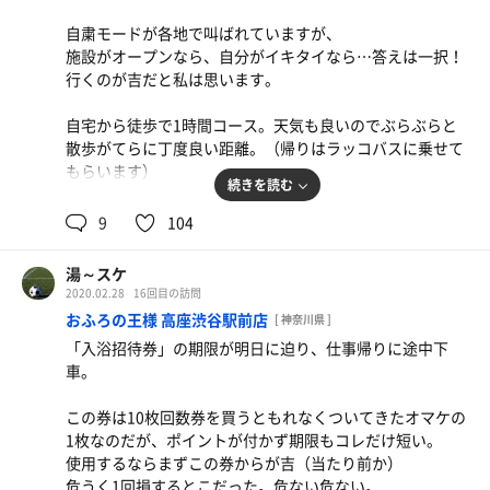
フルチンで微睡む彼を横目に、2セット目は小部屋の奥、
伝説たる理由が少しわかりました。
ストーブ前でダラダラと汗を流した。
自粛モードが各地で叫ばれていますが、
ロッカーにリュックを詰め込み、タイツを脱いだら浴場
別館「大樽」へダッシュ！
施設がオープンなら、自分がイキタイなら…答えは一択！
へ。
最終セットは彼と共に5分前にサ室の扉を開け、15時のア
超ハッピーアワーへ滑り込み、生ビール中×3、餃子はラ
行くのが吉だと私は思います。
ウフグース。
ー油たっぷりと付けて。ハイボール、レモンサワーで感謝
ストーブ前の3段目、絶好のポジションをゲット！サ室は
の〆。
自宅から徒歩で1時間コース。天気も良いのでぶらぶらと
いわゆる昭和の雰囲気。
20名程で賑わう。
散歩がてらに丁度良い距離。（帰りはラッコバスに乗せて
黄色のケロリン洗面器、16席ある洗い場には仕切りもなく
もらいます）
オープン。
大学生風の熱波師ひとり。気持ちがこもった熱波、アロマ
続きを読む
水をゆっくりと注ぐ感じも様になっており、お代わりも良
途中「うまいョゆうちゃんラーメン」で、どっ豚骨の旨い
9
104
シャンプーやボディソープ等、オシャレな響きの備え付け
かったよ。ありがと♪
ラーメン（もやキャベ、味玉追加）を久々にすする。
は無いので、風呂セット持参が吉。
小川がチョロチョロと流れる泉の森を抜け、腹ごなしのウ
湯～スケ
ガッシングシャワーしつつ、檜の湯で太古に思いを馳せ
ォーキングは上着も要らず汗ばみながらの14時過ぎに入
2020.02.28
16回目の訪問
〆。
館。
身を清めた後、バイブラ風呂でしばしの下準備…新たな扉
おふろの王様 高座渋谷駅前店
[ 神奈川県 ]
をそっと開く。
「入浴招待券」の期限が明日に迫り、仕事帰りに途中下
幸運に感謝しNo.1137の鍵を抜く。ラッコカードをそっと
湯上り、メガジョッキ後、2F休憩室で記憶を呼び戻す。
車。
受付へ。
想像を良い意味て裏切るオシャレな雰囲気♪
17時過ぎに退館。外は閉店を惜しむような大粒の雨が降っ
この券は10枚回数券を買うともれなくついてきたオマケの
身を清め、ついでに歯を磨き、まずは露天の草津温泉へ。
ていた。
1枚なのだが、ポイントが付かず期限もコレだけ短い。
白色にごり湯も好きなんですが、硫黄臭もタマラン。壁に
清潔感アリ、オレンジマットも丁寧に敷かれている。
使用するならまずこの券からが吉（当たり前か）
掲げられた効能によると、二日酔にも良いとの事。スバラ
大きさは予習済。5名で満室だろうコンパクト設計。
沖縄風せんべろ居酒屋で乾杯、レモンサワーでラスト♪
危うく1回損するとこだった。危ない危ない。