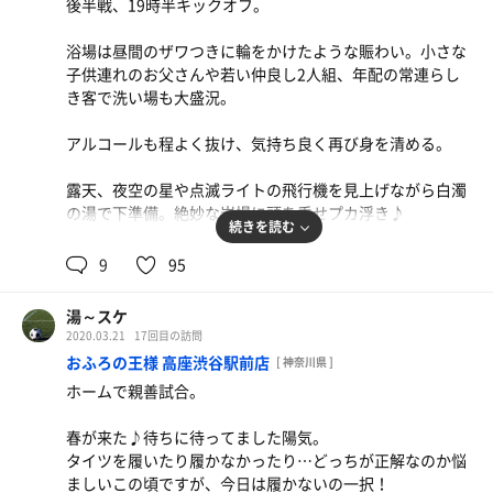
オシャレなBGMが流れる浴場も最後は誰もいなくなった。
後半戦、19時半キックオフ。
今日は薬湯のスタート。腰まで浸かり、素知らぬ顔でソレ
ツマミ、たっぷりと七味をかけたメンマとモツ煮。これが
を待つ。
正解、間違いなし！
小洒落たロビーで一息つく。
浴場は昼間のザワつきに輪をかけたような賑わい。小さな
壁には8種類の薬草の絵が並び、そのひとつが「陳皮」
生ビール中はフロント受付にて注文スタイル。イケメン兄
子供連れのお父さんや若い仲良し2人組、年配の常連らし
（ちんぴ）。残念ながらヒリつく原因はコレではなく「バ
最終便のラッコバスに乗り込み感謝の下車。
さんが持ってきてくれた。ありがと♪
き客で洗い場も大盛況。
ンショウ」だと思われる。
日帰り客は300円、宿泊客は400円。
宿泊客は持込みもOKらしいので価格差があるようだ。
アルコールも程よく抜け、気持ち良く再び身を清める。
下準備が完了したら、身体の水分をオレンジタオルで拭き
取りサ室へGO！
渾身の1杯をグビ飲みし、シャキッと退館！
露天、夜空の星や点滅ライトの飛行機を見上げながら白濁
の湯で下準備。絶妙な岩場に頭を乗せプカ浮き♪
先客2名、やはり空いてる♪
続きを読む
最上段、L型の角にベージュの薄手サウナマットを敷いて
身体の水分を拭き取り、サ室の扉をゆっくりと引く。汗だ
9
95
着席。
くの同志がギッシリと埋まった16名程、出たり入ったり慌
重なり合うオレンジマットもチンチン！
ただしい流れ。
汗が止めどなく滴る。。肩を回すと腕の皮膚が軽くヒリつ
湯～スケ
最上段、細長ikiストーブから一番遠い角に着席し。優しい
く熱さ。
2020.03.21
17回目の訪問
オートローリュの熱波を受ける。
サ室出る時に触る木の部分、今日もめちゃくちゃ熱いから
おふろの王様 高座渋谷駅前店
[ 神奈川県 ]
火傷注意。
ホームで親善試合。
3セット目はスチームサウナ。
誰もいないので、立ったり屈伸したり歩き回ったり…気兼
キンキンの水風呂に入る前に頭からぶっかけの儀式。バイ
春が来た♪待ちに待ってました陽気。
ねなく出来る。
ブラの中心から少し離れたところで火照った身体を気持ち
タイツを履いたり履かなかったり…どっちが正解なのか悩
視界はスチーム蒸気でモヤるも、塩が無いのは寂しい限
良くクールダウン♪
ましいこの頃ですが、今日は履かないの一択！
り…。汚れたココロを清めたかった。