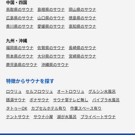
中国・四国
鳥取県のサウナ
島根県のサウナ
岡山県のサウナ
広島県のサウナ
山口県のサウナ
徳島県のサウナ
香川県のサウナ
愛媛県のサウナ
高知県のサウナ
九州・沖縄
福岡県のサウナ
佐賀県のサウナ
長崎県のサウナ
熊本県のサウナ
大分県のサウナ
宮崎県のサウナ
鹿児島県のサウナ
沖縄県のサウナ
特徴からサウナを探す
ロウリュ
セルフロウリュ
オートロウリュ
グルシン水風呂
銭湯サウナ
ボナサウナ
サウナ室テレビ無し
バイブラ水風呂
タトゥーOK
カプセルホテル有り
作業スペース有り
テントサウナ
サウナ小屋
湖が水風呂
プライベートサウナ