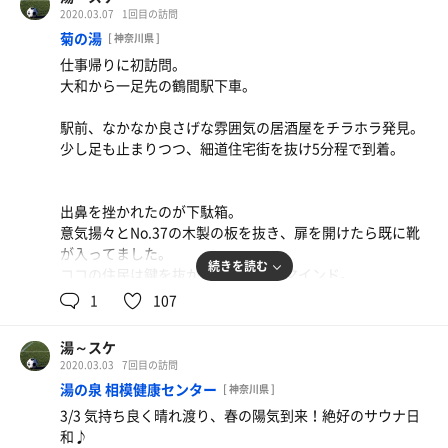
りコース」で入館。
り良くないので喜びは一瞬）
2020.03.07
1回目の訪問
16時、食事処へ。以前から気になってた「チキン南蛮定
館内着とオレンジタオルセットを受け取る。
セットを重ねる度に雲がなくなり、澄み渡る青空に。そん
菊の湯
食」と生ビール大♪
[ 神奈川県 ]
な流れの計4セット。
しっとり食感のチキンにタルタルソースは白米もすすむ。
仕事帰りに初訪問。
身を清め、ついでに備付けの歯ブラシで歯を磨く。スッキ
3、4セット目のサウナ室はタイミング良く貸切。得した気
大和から一足先の鶴間駅下車。
リしたところで、まずは丸い浴槽の内風呂、2人程よい距
分、イイサウナ♪
食後リクライニングにしばし身体を預け、夜の風呂、サウ
離感で下準備。
薬湯で〆に入ってたら、黄色いTシャツを着た女性スタッ
ナを楽しむべく画策中。
駅前、なかなか良さげな雰囲気の居酒屋をチラホラ発見。
フの方から、
少し足も止まりつつ、細道住宅街を抜け5分程で到着。
3セット目に15時のアウフグースを受けられるよう時間調
「いま薬湯出てるからね〜」と後ろから声をかけられる。
整。。
16時、なるほど！薬湯注入タイム。悶絶してたけどまだ出
るなって事だなと理解し絶頂の〆。
出鼻を挫かれたのが下駄箱。
意気揚々とNo.37の木製の板を抜き、扉を開けたら既に靴
サウナ、水風呂があまり得意ではない彼ですが、水風呂も
2F休憩室で寝転びながら19時のロウリュ待ち。伝説の熱波
が入ってました。
肩まで悶絶しながら浸かってくれるセッション♪
師の風、一度は受けてみないと。
続きを読む
ココの住民は鍵を抜かないオープンマインド。
羽衣を破壊されたくないらしく、ご希望通りじっと動か
30分前に浴場へ。再び身を清め、薬湯に浸ったり悶えたり
1
107
ず……って訳にはいかず、かめはめ派！！悶絶してまし
してたらレジェンドが浴場に登場しワクワク。
た。笑
昼間の静寂が嘘のような20名弱、賑わうサ室。雰囲気も楽
受付のおっちゃんにサウナ利用の旨を伝え、プラス200
湯～スケ
しい♪
円、計670円を支払いタオルセットを受け取る。
2020.03.03
7回目の訪問
何度爆風を受けたのか記憶もバグる中、サンドイッチの熱
暖簾をくぐると、正面には小さな漫画の棚。手書き注意書
小雨降る外気浴。リクライニングに寝転ぶも、ポツポツと
湯の泉 相模健康センター
波を頂きフラフラの退室。。
[ 神奈川県 ]
の貼り紙があるが、「サ室に持ち込むな」とは書かれてい
打ちつける雨にイマイチ集中出来ず…室内リクライニング
露天でブッ飛びながら休憩してると、SSKサンが赤い扇子
3/3 気持ち良く晴れ渡り、春の陽気到来！絶好のサウナ日
ない。
へ移動し休憩。
で優しい風を後ろから前から送ってくれました（感謝）。
和♪