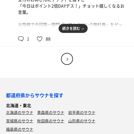
サッとかけ湯して腰掛け、暫くすると隣に同志が来た。
マジでヤられちゃうんじゃないかと思いつつ、浴びる熱波
「今日はポイント2倍DAYデス！」チョット嬉しくなるお
彼も同じように足を伸ばし、ディープリラックスの体勢。
はタマラナイ。
湯上り、生ビール大♪ ツマミ枝豆。
言葉。
素っ裸のオジサン2人がロマンチックなハマの夜景を無言
2セット目が終わる時には、パンパンのサ室からバタバタ
サウナ後の昼ビー、何と旨いことか。
で眺めるシチュエーション。一歩間違えば危うい状況でも
と逃げ出す漢達が多数
馬刺しを食いそびれた事だけが悔やまれる。
お陰様で今回第一関門『ソフトドリンク無料券』をゲッ
ある。
いました。
続きを読む
ト。
1
88
全く手を抜かず、問答無用でバシバシとお代わりお見舞い
このチケット、どうすれば有効に使えるのか一瞬脳裏を駆
そしてミッドナイト。若い熱波師が1人。
する彼の灼熱熱波！
け巡る。
サ室は8名程。アロマ水は青リンゴ。
一発でファンになりました♪
2台のストーブにゆっくりと水をかけると「ジュワ〜〜
「ドリンク無料券あるんだけど、良かったらサウナど
っ」と気持ちぃ音が鳴り響き、サ室全体に甘い香りが充
湯上り、生ビール特大、芋焼酎水割。
う？」とか、
満。
ツマミはトロッと濃厚な「馬ホルモンの煮込み」と「阿蘇
「ソフトドリンクだけでシャキッと退館する流れもアリな
窓ガラスは水蒸気で夜景も霞む。
高菜じゃこニラもやし炒め」。味濃いめで酒のアテにもバ
んじゃないか」とか。。
ッチリ！
都道府県からサウナを探す
ただ熱波は3回とも顔面には来ず…下半身にフワッと優し
簡単に潰れ早めの就寝。
財布の片隅、大事にしまってある北欧のドリンク無料券は
い風。。
北海道・東北
3月末までか。
今後の成長に期待し感謝の拍手で〆。
翌朝ウナ、浴場は湯煙で視界ほぼゼロ。
北海道のサウナ
青森県のサウナ
岩手県のサウナ
まだ暗い露天風呂で温まり、2セット目にメディテーショ
そんなこんなで安定の3セット。
宮城県のサウナ
湯上り、生ビール中（300ml）650円…
秋田県のサウナ
山形県のサウナ
ンサウナ。1人になったタイミングで場所移動し、セルフ
ツマミは塩昆布キャベツ。
ロウリュ♪
福島県のサウナ
今日は3人組の若さ溢れるグループが多く、彼らの会話に
メガハイボールを追加でラスト。