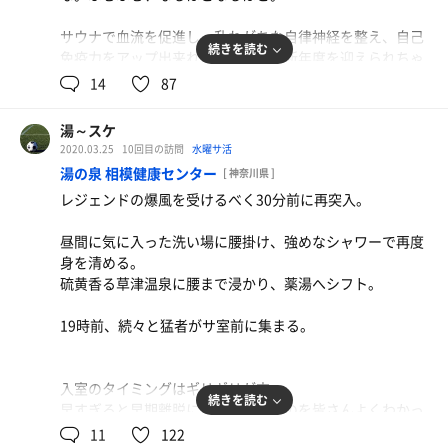
DF最上段は4枚、中盤から下は3枚づつ13人で満席の仕様
に。
サウナで血流を促進し、乱れがちな自律神経を整え、自己
続きを読む
免疫力をアップ出来れば気持ちよく新年度を迎えられちゃ
新しい生活様式の中、変わらず灼熱の最上段にスタンバ
うんじゃないか。。
14
87
イ。ダバダバと汗が噴き出る。。
そんな事を遅めの昼食時に考えていました。
7分程で限界…久々のカラダに刺激も強烈！！（欲しかっ
たやつ）
湯～スケ
テレビの雑音もない小さな部屋でひとりスッキリと汗を流
2020.03.25
10回目の訪問
水曜サ活
したい…。
水風呂前に膝まずき、頭からぶっかけの儀式。
湯の泉 相模健康センター
[ 神奈川県 ]
キンキンで刺激的なバイブラに浸かると、思わず声も出
レジェンドの爆風を受けるべく30分前に再突入。
受付で800円を支払うと、下駄箱まで導いてくれるスタイ
る。
ルは以前と変わらない。
昼間に気に入った洗い場に腰掛け、強めなシャワーで再度
鍵はそのまま彼女が保管してくれるので受取不要、即脱衣
露天休憩ととのい椅子。
身を清める。
所へ向かう。
壁際から空を見上げる15時ジャスト。
硫黄香る草津温泉に腰まで浸かり、薬湯へシフト。
日の丸を両翼に付けた軍用機が刺激的な轟音を奏でながら
今月の締めくくり、己と向き合うにはもってこいの環境。
上空を横切る。。
19時前、続々と猛者がサ室前に集まる。
浴場、サ室含め先客2名♪
ラッコタオル持参、スタイリッシュな洗い場で身を清め、
TVは無音。草津の湯から止めどなく溢れ出す水音と風鈴の
薄暗い大浴場でしばし肩まで湯に浸かり下準備。
音色が共鳴…ディープリラックスタイム。
入室のタイミングはギリギリが吉。
続きを読む
早すぎると早期離脱になってしまうのを皆さんよくわかっ
先客がサ室を出たタイミングを見計らい、貸切の扉をそっ
ピリつく肌、赤いマダラ模様。
ている。
11
122
と開く。
そんな感じの久々計4セット。