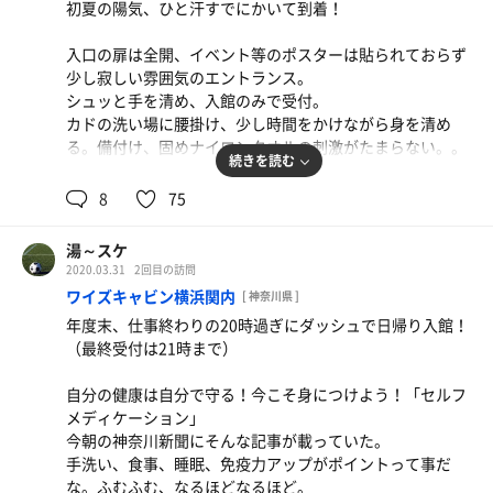
初夏の陽気、ひと汗すでにかいて到着！
入口の扉は全開、イベント等のポスターは貼られておらず
少し寂しい雰囲気のエントランス。
シュッと手を清め、入館のみで受付。
カドの洗い場に腰掛け、少し時間をかけながら身を清め
る。備付け、固めナイロンタオルの刺激がたまらない。。
続きを読む
サ室を横目に、まずは草津の露天へ。
8
75
腰まで浸かり硫黄の香りと白濁色の湯をのんびり楽しむ。
湯～スケ
お次は薬湯（通称チンピリ）。
2020.03.31
2回目の訪問
壁の薬草パネルが全て無くなり、「薬湯入浴の仕方」的な
ワイズキャビン横浜関内
[ 神奈川県 ]
ボードが新たに設置されていた。
年度末、仕事終わりの20時過ぎにダッシュで日帰り入館！
薬湯写真、地味に好きだったんだけどなぁ。。
（最終受付は21時まで）
そんな事を思ってたら無事ソレはやってきた。。んー、タ
自分の健康は自分で守る！今こそ身につけよう！「セルフ
マラナイ刺激♪
メディケーション」
下準備も完了、いざキックオフ！
今朝の神奈川新聞にそんな記事が載っていた。
手洗い、食事、睡眠、免疫力アップがポイントって事だ
4-3-3-3のフォーメーション（オレンジマットの布陣）。
な。ふむふむ、なるほどなるほど。