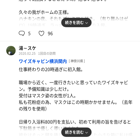
シイ！
2段目の角、1セット目は貸切。
今日は一日ありがとー！
TVも12分計も無い。
久々の我がホームの王様。
薬湯チンピリにシフト。しばしソレがくるのをじっと待
5分砂時計が壁に設置されているのでクルッと回す。
ハナキンの夜、それもプレミアム付き。（有り難みはゼ
つ。。
右手からは遠赤外線ストーブが「ブーーン」と唸る。
続きを読む
ロ）19時過ぎ、ラッキーNo.を抜き取り入館。
私のカラダはいつの日か、この刺激を欲しがるようになっ
5
96
てしまいました。
影響受けてガラ空きなのかと心配したが、程良い入りで一
下準備が完了し、悶絶しながら風呂場の縁に座る。体の水
水風呂はサ室出て左、3人入ったら危うい雰囲気になるだ
安心。
分を拭き取り終わると、いざサウナ！
湯～スケ
ろうサイズ感。
2020.02.25
1回目の訪問
水温は体感やさしいが、これもまた悪くない。
偶数日は私の好きな天晴れ湯。
最上段角に着席。室内は7〜8名、程よい距離感。温度計は
ワイズキャビン横浜関内
[ 神奈川県 ]
こちら側は露天に大型TVが無く、大箱のサ室には丸い窓が
ちょうど100℃を指すが体感はアッツアツ！
休憩は洗い場の腰掛け椅子。
仕事終わりの20時過ぎに初入館。
付いている。
昨日のハイボールやレモンサワーがあっという間にドバド
高い天井を見上げるとクラクラ。
赤や白、オレンジ色の小さな街灯りを眺めながらオッサン
バと出てしまう程の発汗。（サ室出る時に触る扉の木の部
職場から近く、一度行きたいと思っていたワイズキャビ
ひとり、センチメンタルに蒸されるのもたまには良い。
分、めっちゃ熱い）
ン。予備知識は少しだけ。
テレビは出演者が号泣、サ室では漢達が全身でダラダラと
受付はマスク姿の女性が1人。
泣きじゃくる。
キンキンに冷えた水風呂、バイブラの中心でプカ浮き。め
3セット目、背中から尻にかけて美しい絵の兄サンと2人き
私も花粉症の為、マスクはこの時期かかせません。（去年
ちゃ気持ちい…。
り。無言のセッション♪
の残りを使用）
オートローリュの水量、勢いが以前より少しだけ増したん
じゃないかと思ったがどうなんだろう。個人的にはもっと
休憩は露天壁側にあるモスグリーン色ととのい椅子がベス
彼は漫画持参、左足首に脱衣所の鍵。
日帰り入浴料800円を支払い、初めて利用の旨を告げると
来て！
トか。
私は左腕にそれを巻くスタイル。
下駄箱まで優しく導いてくれた。
ココから正面、見上げると青空。
続きを読む
彼女はそっと鍵を挿し、開けてもらった小さな箱に私は感
ココの最大の魅力はやはり広々としたウッドデッキでの外
しばらくすると、日の丸を付けた大きな軍用飛行機が轟音