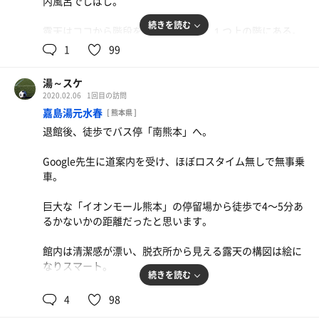
内風呂でしばし。
「掛け湯先ず5杯」の教えを守った後、キンキンの水風呂
2セット目に合わせた15時のアウフグース！サ室は16名、
続きを読む
露天はココから階段をぐるっと周り、１つ上の階にある。
に沈み込みバイブラを全身で感じる♪ タマラナイ…
アロマ水はミント。
若干ヌルッとする石階段、気をつけながら登りきり、青空
1
99
を眺めながらのバイブラ湯で下準備し、いざ！
露天ととのい椅子に腰掛け、薄暗くなってきた空を眺め
低めの天井、広々とした室内はやや薄暗く雰囲気良し。
る。
湯～スケ
TVを正面にU字型、段差低めの2段タイプ。
2020.02.06
1回目の訪問
サ室3段目に腰掛け、右手小窓の上にある12分計。ピタッ
『ポケベルが鳴らなくて』が頭の中でリフレイン。誰だっ
嘉島湯元水春
ベテランらしき雰囲気の熱波師、イイ風を送ってくれる
[ 熊本県 ]
と全く動いてない！
けな？
も、おしゃべりが過ぎる…コロナ話とかいらんし。
退館後、徒歩でバス停「南熊本」へ。
申し訳なさそうに「調整中」の小さな貼り紙が付いてい
入室から12分経っても完結しないのはキツい。
る。
私は基本ソロサウナ。
水風呂前のととのい椅子で休憩。
Google先生に道案内を受け、ほぼロスタイム無しで無事乗
中央にはドーンと面構えの良い「イズネス」が鎮座。
女子と手を繋ぎ「2時間後にまたココで♪」って事などは
嫌でも目に入る掛けず兄さん…潜って頭ガシガシするとか
車。
した事がない。（憧れはややあるが）
何なんだ。。
15時ジャストのオートローリュ♪
たまに付き合ってくれるのは、サウナ&水風呂が苦手で、
休憩はこんな光景が見えないリフレッシュルームが吉か。
巨大な「イオンモール熊本」の停留場から徒歩で4〜5分あ
意気揚々と最上段に座る。
セッションも噛み合わない古き友。（感謝してます）
白樺の木が立てかけられ、乾燥したヴィヒタも壁に吊され
るかないかの距離だったと思います。
ている。ブーンと空調音。
「アツイっていってもね♪」って余裕をかましてました
そんなこんなでモヤモヤの計3セット。
館内は清潔感が漂い、脱衣所から見える露天の構図は絵に
が、3発目のジュワ〜〜で完全にギブアップ。。
迷った挙句、爆風ロウリュを待たずに今日は別館へ。
地味に良かったのが「黄土サウナ」
なりスマート。
2段目に下がり体育座りで屈んで反省。
湯上り、恋焦がれたハッピーアワー！
続きを読む
オレンジ色の照明は全て天井に向けられ雰囲気は洞窟内。
ゆっくりじっくりと汗が出る。TVは無い方がより良いか
平日の10時前、先客も数える程度。
4
98
コイツは本気で怒らせちゃダメな奴です。
まずは生ビール中、染み渡るウマさ♪
も。
地元顔見知りなオッちゃん達の憩いの湯であろう雰囲気を
鼻呼吸も口呼吸も出来なくなるとか初めて…。