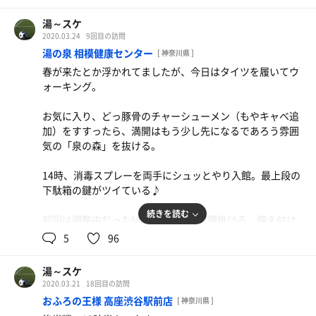
20名弱に埋まる空間、最上段に気合いのスタンバイ！（前
2段目ストーブ横に着席。
湯～スケ
薬湯の袋を左肩に乗せ、ピリピリと刺激的なやつが来たら
回はヒヨって3段目）
背もたれの木の部分に身を任せると、
2020.03.24
9回目の訪問
〆（薬湯注入タイムがなくなってました…）。
「相模のロウリュ初めての方？」とか、「サ室出入り自由
一瞬アッチ！ってなるので慎重に。
湯の泉 相模健康センター
[ 神奈川県 ]
だから無理しないように！」とか、一連の声かけをしてか
正面には上からメトス社製の温度計、砂時計、12分計。
お気に入り別館「大樽」は休業中。。
春が来たとか浮かれてましたが、今日はタイツを履いてウ
らのスタート。
とりあえず砂時計もクルッと回しじっくり蒸される12分。
超ハッピーアワーの継続を祈りつつ感謝の退館！（送迎ラ
ォーキング。
こわばったカラダを緩めると、頭からポタポタと汗が止め
ッコバスも運休中）
乳首がもげるって感覚、あながち間違ってないかもしれま
どなく滴る。。
お気に入り、どっ豚骨のチャーシューメン（もやキャベ追
せん。
小さなストーンストーブが、たまにチン、チン♪と鳴るだ
加）をすすったら、満開はもう少し先になるであろう雰囲
正気を装いつつ強烈な爆風を4度受け、フラフラになり退
けの静寂の空間。
気の「泉の森」を抜ける。
室。。。
部屋の照明が少し明るいので、ひとつ落とせばより雰囲気
出るのではないかと個人的には思う。
14時、消毒スプレーを両手にシュッとやり入館。最上段の
掛け水からの水風呂、バイブラの中心でプカ浮きした後は
下駄箱の鍵がツイている♪
露天で休憩。見上げると夜空には星が瞬く。
白いプラ桶で掛け水してから、水温計が18℃付近を指すコ
ひとしきり余韻に浸ってると、SSKサン、エビハラさんに
ンパクトな水風呂へ。
続きを読む
前回は調整中だったNo.18の洗い場に腰掛ける。備え付け
優しい涼やかな風を赤いうちわで送って頂き感謝の退館。
（2人入ると危ういサイズなのでオトナの対応が求められ
のナイロンタオルと丸ブラシで全身を清め、最後に歯を磨
5
96
る）
く。
シャワーの水圧がまず強烈！
別館「大樽」の超ハッピーアワーにスライディング！
湯～スケ
休憩は浴槽の壁を背に地べたに座る。
こんなだったっけ…と試しに隣りの水圧と比べてみると、
2020.03.21
18回目の訪問
やはりコチラの勢いが抜群の仕様。若いってスバラシイ！
生ビール中×3、ハイボールを追加したところでタイムア
おふろの王様 高座渋谷駅前店
合計3セット、サ室は全て貸切状態！
[ 神奈川県 ]
ップ。延長戦はメガハイボール、レモンサワー♪