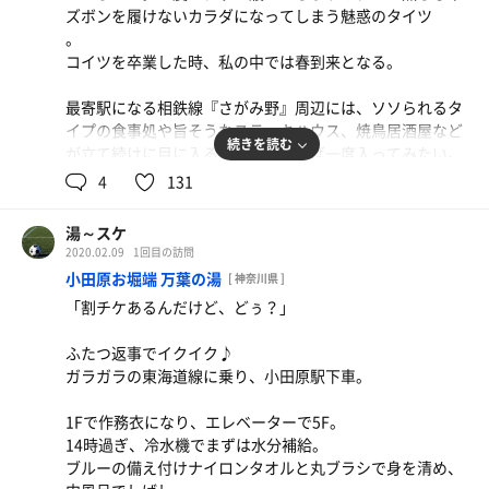
します。
ズボンを履けないカラダになってしまう魅惑のタイツ
ールで〆。
めているラーメン。
少し軽くなって地下鉄に乗り込んだ。
。
今日はまさにそんな日（ハードルは低めに設定）
コイツを卒業した時、私の中では春到来となる。
懐かしの味をすすった後は、腹ごなしのウォーキング。14
時過ぎに入館。
最寄駅になる相鉄線『さがみ野』周辺には、ソソられるタ
イプの食事処や旨そうなステーキハウス、焼鳥居酒屋など
スリムなロッカーに荷物を預け、館内着に着替えてから風
続きを読む
が立て続けに目に入る。機会があれば一度入ってみたい。
呂場に向かうべきなのか、素っ裸で行くのか迷ったが、結
4
131
果どちらでも良し！
黒タオル持参、入館のみ730円コース。
浴室前には簡易ロッカーがあるし、フルチンで階段を降り
最上段、下駄箱の鍵が幸運にも付いていた。
てもいいだろう。
湯～スケ
2020.02.09
1回目の訪問
浴室前の冷水機でまずは10口程ゴクゴクと給水。脱水予防
浴室は広々と開放感があり、段々畑ならぬ段々風呂のレイ
小田原お堀端 万葉の湯
[ 神奈川県 ]
に備えてから身を清める。
アウト。
「割チケあるんだけど、どぅ？」
最下段はトゴールの湯をひと回りデカくしたようなプール
硫黄香る草津温泉にしばし浸かり、大好きな薬草風呂で悶
バス。
ふたつ返事でイクイク♪
絶したら下準備は完了。いざ！
泳いで良し、歩き回っても良し！
ガラガラの東海道線に乗り、小田原駅下車。
飛び込みはダメ。水温も33℃と微妙なセッティングだか、
L字型スペース、最上段の角に着席。
これがまた微睡む心地よさ。
1Fで作務衣になり、エレベーターで5F。
後方小さな覗き穴からは水の流れる音がする。
中段はエモい変色LED照明のジェットバス。
14時過ぎ、冷水機でまずは水分補給。
室内は5名程。やはりこの時間は空いててイイ。サ室もム
最上段は広々とした浅い水風呂。
ブルーの備え付けナイロンタオルと丸ブラシで身を清め、
スコも相変わらずアツアツ…7分程で限界を迎えた。
奥には薬湯米ぬか湯と人工温泉が仲良く並ぶ。