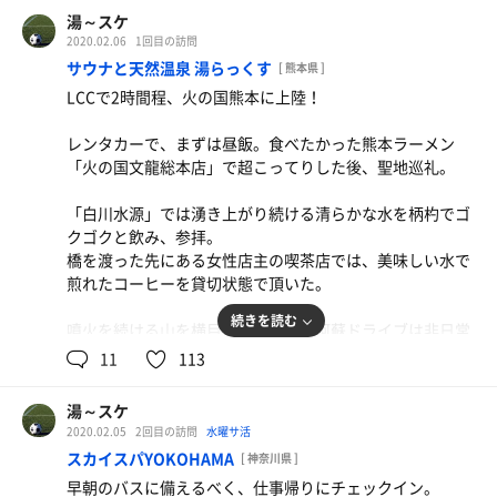
ツマミは出汁がシミシミの「おでん」&「ししゃも5尾」
脱衣所では感じました。
湯～スケ
おでんにはカラシをたっぷりと付け、ししゃもにはマヨネ
湯上り、3Fの食事処。
2020.02.06
1回目の訪問
ーズを。
生ビール大×2。ツマミは塩キャベツ。
「おぅ！どうも」とか、
水風呂は一転、優しすぎるタイプ。。
サウナと天然温泉 湯らっくす
生ビール中×3、ハイボール、〆のレモンサワーでハッピ
[ 熊本県 ]
角ハイボールを追加でラスト。
「おっ、もう入ったんかい？」
ータイムアップ。
LCCで2時間程、火の国熊本に上陸！
20時退館、駅までの距離は酔い覚ましには丁度良い。
「ザブンとね♪」
休憩は水風呂横、スライドドアを左に。
マダム達と共に最終のラッコバスに揺られ、感謝の下車。
近いのに遠かった懐かしの地、また来よう♪
とか、和気あいあい。
ちょっとした露天の長椅子で。
レンタカーで、まずは昼飯。食べたかった熊本ラーメン
「火の国文龍総本店」で超こってりした後、聖地巡礼。
つい先程清めたカラダを再度清め、まずは露天へ。
湯上り、駅前の大衆居酒屋へ。
湘南を謳うにはやや厳しい小田原で、
「白川水源」では湧き上がり続ける清らかな水を柄杓でゴ
温めの広い岩風呂に軽く浸かった後は、
「サザン」の懐かしい曲がかかる。
クゴクと飲み、参拝。
「美翔の湯」の石段を5段登る。
橋を渡った先にある女性店主の喫茶店では、美味しい水で
この美翔の湯は『平塚・太古の湯』の水風呂を連想させる
ハイボールをリピートしつつ、
煎れたコーヒーを貸切状態で頂いた。
形状と薄茶色の湯。
ツマミは丸ごとパリパリ食える魚、アジ。
ただこちらはアツアツの45℃。
小海老の唐揚げと脂の乗ったカンパチで♪
続きを読む
噴火を続ける山を横目に、大自然の阿蘇ドライブは非日常
看板に書かれた歴史や効能とかを眺めつつ下準備し、い
を味わえる。
11
113
ざ！
そして日没前、宿泊コースでチェックイン。
サ室に入ると、そこは2段目。
湯～スケ
誤算だったのが、チェックイン後は外出出来ないって事。
中央正面にTV、左側にストーンストーブ、右側は遠赤外
2020.02.05
2回目の訪問
水曜サ活
予定があれば先に済ましておくのが吉。
線。
スカイスパYOKOHAMA
[ 神奈川県 ]
ただ館内は何不自由なく、一日中いれるであろうリラック
タワーサウナ室内の形状とサイズは、
早朝のバスに備えるべく、仕事帰りにチェックイン。
ス空間でした。