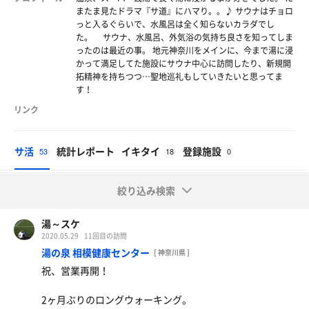
またま見たドラマ『サ道』にハマり。。♪ サウナはチョロ
っと入るぐらいで、水風呂は全く知らないカラダでし
た。 サウナ、水風呂、外気浴の気持ち良さを知ってしま
ったのは最近の事。 地元神奈川をメインに、今まで湯に浸
かって満足してた施設にサウナ中心に訪問したり、新規開
拓精神を持ちつつ…聖地巡礼もしていきたいと思ってま
す！
リンク
サ活
統計レポート
イキタイ
登録施設
53
18
0
絞り込み検索
湯～スケ
2020.05.29
11回目の訪問
湯の泉 相模健康センター
[ 神奈川県 ]
祝、営業再開！
2ヶ月ぶりのロングウォーキング。