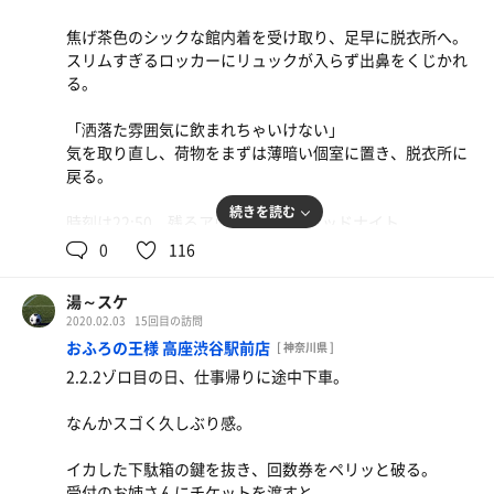
「満天の湯」とほぼ同じで、1段だけ少ない5段のタワー。
やや明るい室内、地元の方達と共に静かに蒸されるのもい
焦げ茶色のシックな館内着を受け取り、足早に脱衣所へ。
西の聖地たるサウナ、風呂をじっくり一通り堪能し納
い。
スリムすぎるロッカーにリュックが入らず出鼻をくじかれ
得。。
る。
照明具合しかり、ステキな音楽、内湯と露天は完全に仕切
水風呂も広く、デジタル時計は15.4℃。
らず、透明カーテンで外気を程良く入れる構造とか、「こ
気持ちイイ冷たさ♪
「洒落た雰囲気に飲まれちゃいけない」
うすればより気持ちいい空間になる」と考え抜かれた意図
気を取り直し、荷物をまずは薄暗い個室に置き、脱衣所に
を随所に感じました。
そして外気浴。
戻る。
腰掛け湯の手前にポツンと１つある白いプラ製ととのい椅
水風呂も溺れる程の深さでキンキン！
子。
続きを読む
時刻は22:50。残るアウフグースはミッドナイト。
アレを押した事がある人間になれました♪
0
116
ココが神ポジションでした！
小洒落た柄の備え付けナイロンタオルで身を清め、8角形
そして、衝撃的だったのが19時のアウフグース。
の湯船「高濃度炭酸泉」の浴槽の縁に頭を乗せ、ブクブク
湯～スケ
雲ひとつない青空の下、カラダ全体で暖かい陽射しを受け
とお湯が湧き上がるポジションで寝湯スタイルの下準備。
熱波師のジワンさん、彼のアウフグースは最高だった♪
2020.02.03
15回目の訪問
られる絶妙なスポット♪
3セット目にミッドナイトに合わせるよう調整。
おふろの王様 高座渋谷駅前店
（この場所で3回休憩&日光浴）
[ 神奈川県 ]
デカいラドルでまず3杯、ゆっくりと石にかけ、タオルを
少し離れた場所にあるととのい椅子は常に日陰のまま。
2.2.2ゾロ目の日、仕事帰りに途中下車。
時間も遅い為、浴場のザワつきもない。
下から上へとブン回す！
（日陰がイイという人はいるでしょうが…）
薄暗く静まり返るサ室は貸切になるタイミングも。
あっという間に体感ヒートアップ…汗だくだく。
時間帯がちょうど良かったのもラッキーでした。
なんかスゴく久しぶり感。
目の前の特等席で石の焼ける音を聴き、
2セットを終え、休憩は窓際に２つ設置されたととのい椅
彼の所作を観察。
最後は「熊本初」との肩書が書かれた
イカした下駄箱の鍵を抜き、回数券をペリッと破る。
子で。
一瞬目が合うと、殺気がスゴイ。。
「高張性炭酸泉』に浸かりながらTVをしばし眺めて〆。
受付のお姉さんにチケットを渡すと