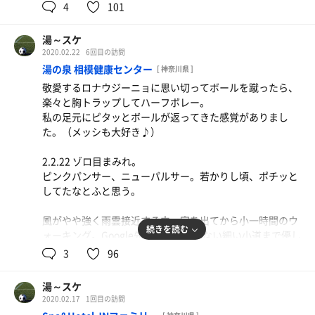
少し腕を動かすと、ブルーの小さなプラスチック板と鍵が
謝し靴をしまう。
4
101
気浴♪
と共に低空で通り過ぎるサプライズ。
カチャカチャと鳴る。
大の字に寝転び、スコーンと抜ける薄曇りの夜空を眺めて
飛行機好きなワタクシ、これでととのってしまいました。
薄い絨毯が敷かれた階段を登り、暖簾を潜るとそこは脱衣
るとクラクラしてしまう。
湯～スケ
計4セット、チンピリ薬湯で悶絶の〆。
ボーッと微睡み、バイブラ湯に浸かり〆
所。細長い黒いシックなロッカーと四角い木製のコンパク
左側からは電車が颯爽と通過する音が聞こえ、点滅する小
2020.02.22
6回目の訪問
トなロッカーが共にNo.16まで設置されている。
さな飛行機の光を目で追ったりする事が出来るのも外気浴
湯の泉 相模健康センター
2F広々とした休憩室でリラックス。懐かしの「白い巨塔」
[ 神奈川県 ]
No.7の四角いボックスにリュックを無理やり詰め込み、タ
好きな私としてはタマラナイ。
が放送されている。
敬愛するロナウジーニョに思い切ってボールを蹴ったら、
脱衣所、20円チャリンするドライヤーあり。
イツを脱ぐ。
楽々と胸トラップしてハーフボレー。
帰り際、黄色いイカしたハンドタオルを購入♪
ダウンとマスクは外付けの衣紋掛けへ。
ただ、一番良い時間帯は間違いなく夕暮れだろう。
しばし微睡んだら目指すは超ハッピー処の別館「大樽」。
私の足元にピタッとボールが返ってきた感覚がありまし
た。（メッシも大好き♪）
持参のお風呂セットを取り出し、浴室の扉を開ける。正面
そんなこんなの3セット後、新たな扉を開けてみた。
まずは生ビール♪ジョッキもキンキンなのが堪らない。
湯上り、駅前焼鳥居酒屋。
には大浴場、右手はサ室、左手は洗い場。
ツマミは「スタミナ焼きハーフ」と、初めて注文する「麻
2.2.22 ゾロ目まみれ。
生ビール大、ハイボール、甘くない大人のレモンサワー
第一印象は「コンパクトでスタイリッシュ」。館内入館時
今まで見向きもしなかった「ミストスチームサウナ」であ
婆豆腐ハーフ」
ピンクパンサー、ニューパルサー。若かりし頃、ポチッと
×4。
も感じた清潔感がココにもありました。
る。
スタミナ焼きはニンニクがしっかりと効いており、豚肉も
してたなとふと思う。
ツマミ、左から。つくね、カシラ、豚トマト巻き、ねぎタ
大きいのが入る嬉しい一品。麻婆豆腐ハーフは辛さが変更
ン塩。
いちばん角で身を清め、照明が薄暗い大浴場で下準備。正
扉を開くと目の前に洗面器いっぱいの塩。何だか懐かしい
出来なかったのが少し残念だったが、予想以上の大人の味
風がやや強く雨雲接近する中、家を出てから小一時間のウ
追加でもつ煮込みをチビチビとやり、ラストオーダー。
面に設置されている時計が20時半を少し過ぎた頃、サ室の
記憶が蘇る。
続きを読む
わいにスプーンも進む。
ォーキング。Google先生は私が知らない細い小道まで優し
扉を開いた。
く教えてくれる。「さがみ野」駅前まで来たら案内はスト
3
96
私が塩サウナデビューしたのはつい先日の事。西の聖地、
シメは大根と豆腐のシミシミおでん。
ップ、15時過ぎに入館。
刺激的な銭湯サウナに乾杯♪
ほぼイメージ通りのサ室、先客は1名。
「湯らっくす」で喪失。
生ビール×3、ハイボール、レモンサワーでハッピータイ
ストーブ横の紳士なお一人様席に座り、じっくりと蒸され
湯～スケ
コンパクトな四角い室内、ゴーーッとスチーム音。顔面、
ムアップ！
意気揚々とラッコカードを出し「入館のみで」と常連の様
る12分。ジワジワと噴き出る汗、昨夜の酒とともに出し切
2020.02.17
1回目の訪問
カラダに擦り込んだ熊本の塩。
に振る舞う私はまだビギナー。
ってしまいたいものが今日はあった。