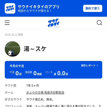
サウナイキタイのアプリ
無料で使う
地図からサウナが探せる！
2019.10.22 登録
湯～スケ
統計レポート
今月のサ活
0
0
0.0
サ活
施設数
ペース
回
施設
週
回
サウナ歴
7年 0ヶ月
ホーム
おふろの王様 高座渋谷駅前店
好きなサウナ
サウナ室広め、熱め。
プロフィール
温泉、スーパー銭湯で長く湯に浸かる事が好きでした。 た