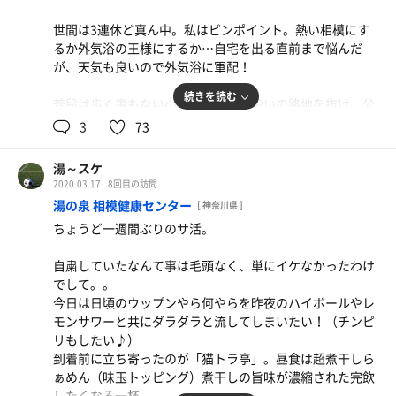
露天で休憩。
世間は3連休ど真ん中。私はピンポイント。熱い相模にす
湯上り、まずは生ビール大♪
見上げれば青空。残念ながら飛行機は横切らなかったが、
るか外気浴の王様にするか…自宅を出る直前まで悩んだ
ツマミは本日のオススメ「蒸し鶏と水菜の和風ドレッシン
風が吹くと風鈴がチリンチリン♪と心地よく鳴る。
が、天気も良いので外気浴に軍配！
グ和え」と、スピードメニューの「塩だれきゅうり」を発
露天に入ってくるなり、ととのい椅子を使って腕立て伏せ
注。
をはじめる方にも出くわした。いいぞ、オヤジ！
続きを読む
普段は歩く事もない小田急江ノ島線沿いの路地を抜け、公
園の桜はチラホラと咲きはじめている。このスピードだか
3
73
メガハイボールを胸トラップした後は、生搾りレモンサワ
そんな感じの計4セット。
らこそ感じる事が出来る散歩日和。歳をとるのも悪くな
ーを「軟骨の唐揚げ」でポリポリとつまむルーティン。
3セット目には悲願の貸切サ室にひとりワッショイし、4セ
い、そう悪くない。
（下駄箱と脱衣所の鍵は連結せずの高座渋谷）
湯～スケ
ット目はストーブ横でストーンを眺めたり。テレビ見た
2020.03.17
8回目の訪問
り。
入館前に街道沿いの有名店「ラーメン郷」でアツアツの味
久々の親善試合はドロー決着！
湯の泉 相模健康センター
[ 神奈川県 ]
噌ラーメンをすする計画は外待ち8名だったので泣く泣く
16時の薬湯注入タイムで〆。
ちょうど一週間ぶりのサ活。
断念。
スタッフのおばちゃんがやってきて様子を見守るのだが、
13時半過ぎ、受付前の消毒スプレーをプシュっと両手にす
なかなか薬湯が出ない……
自粛していたなんて事は毛頭なく、単にイケなかったわけ
りこみ回数券で入館。
5分程待ち、やっと濁った薬湯がジュワ〜と出て一安心。
でして。。
（長すぎて私は悶絶）
今日は日頃のウップンやら何やらを昨夜のハイボールやレ
ロッカーNo.に感謝しリュックをしまい、風呂セット持参
モンサワーと共にダラダラと流してしまいたい！（チンピ
で浴場へ。
だだっ広い宴会場で生ビール大を1杯飲んだら2Fの休憩所
リもしたい♪）
身をしっかり清め、陽の当たる白濁露天風呂でまずは下準
でひと休み。
到着前に立ち寄ったのが「猫トラ亭」。昼食は超煮干しら
備。今日は女湯天晴れがサイコーだろう（富士山見える
19時の爆風ロウリュに備える。
ぁめん（味玉トッピング）煮干しの旨味が濃縮された完飲
方）。
したくなる一杯。