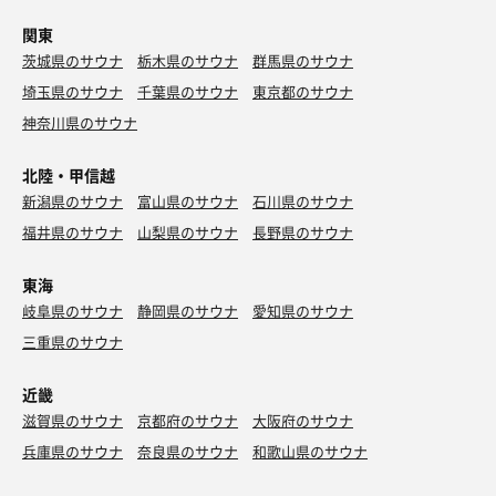
なんかラドルの形状が独特なやつ。
耳を傾けエネルギーチャージ。
早朝から脳天を直撃する滝に打たれた後の朝食は米も旨か
関東
った。
湯上り、まずは生ビール大と枝豆。
茨城県のサウナ
栃木県のサウナ
群馬県のサウナ
ツマミは初めて発注する『本日のおすすめアジフライ2
埼玉県のサウナ
千葉県のサウナ
東京都のサウナ
尾』
神奈川県のサウナ
アジフライには申し訳ない程度に添えられたタルタルソー
スを目一杯にかけ、やや甘めのソースとマリアージュ♪
北陸・甲信越
メガハイボールを追加でプシュ〜とした後は、鹿児島から
新潟県のサウナ
富山県のサウナ
石川県のサウナ
四国に想いを馳せ、芋焼酎（幻の露）お湯割でラストオー
福井県のサウナ
山梨県のサウナ
長野県のサウナ
ダー。
東海
岐阜県のサウナ
静岡県のサウナ
愛知県のサウナ
三重県のサウナ
近畿
滋賀県のサウナ
京都府のサウナ
大阪府のサウナ
兵庫県のサウナ
奈良県のサウナ
和歌山県のサウナ