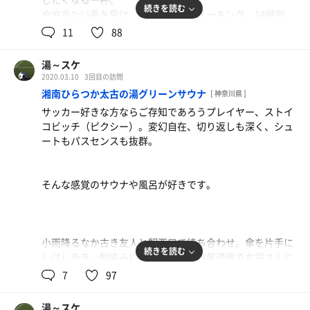
続きを読む
やや冷たい風を受け、腹ごなしのウォーキング。14時到
14時から合計4セット。
着。入口前に置いてある消毒用アルコールを両手にシュッ
11
88
サ室は10〜12名程で循環し予想外の賑わいをみせていた。
とやり、対策は万全！
ビート板使わない人、びしょ濡れのカラダで入って来る人
今日もツイてる下駄箱の鍵を抜き、ラッコカードで入館の
なども中にはいたが、テレビの内容が楽しく、笑いありの
湯～スケ
み宣言（オレンジタオル持参）
アットホームな雰囲気。
2020.03.10
3回目の訪問
身を清め貸切の露天草津を腰まで浸かって温まったら、薬
体感温度は低くじっくり12分、ジワジワと汗が出る。オー
湘南ひらつか太古の湯グリーンサウナ
[ 神奈川県 ]
湯へシフト♪湯の香りも好きですが、なんだろう、この病
トローリュの勢いも良いが、水量はあと倍くらい欲しいと
サッカー好きな方ならご存知であろうプレイヤー、ストイ
みつきになる刺激。。
ころ。
コビッチ（ピクシー）。変幻自在、切り返しも深く、シュ
下準備が完了したカラダを湯船の縁に腰掛け身体の水分を
腹がグーっと鳴る。。
ートもパスセンスも抜群。
タオルで拭き取る。ピリつくムスコが冷静になったら、い
ざ。
温い掛け湯を頭か5杯ぶっかけてからの水風呂。
最上段、L型の角に着席。隙間なく丁寧に重なり合いなが
水温計は14度だが、体感はもうちょい高めか。でも冷たく
そんな感覚のサウナや風呂が好きです。
ら敷かれたオレンジマットもチンチン！
て気持ちいぃ。
連日摂取したアルコールが一気に噴き出す感覚。ポタポタ
と大量の汗を全身から垂れ流す。
露天前の給水機でガブ飲みしたら、身体の水分をラッコタ
掛け水先ず5杯、頭からぶっかけた後の水風呂はキンキ
オルで拭き取りつつウッドデッキで寝転ぶ。
小雨降るなか古き友人と駅西口で待ち合わせ。傘を片手に
ン！バイブラの中心でプカ浮き1分、脚がジンジンする程
続きを読む
しばし歩き、馴染みになりつつある鷄居酒屋で女将さんに
に。
雲ひとつない澄み渡る青空…時折強い風がカラダを撫でる
軽く会釈し、Aランチを２つオーダー。
7
97
露天での外気浴は飛行機通過が一番良く確認出来る、壁際
が、それもまた悪くない。気持ち良き天空スペース！
彼の近況に耳を傾け、私もこんな感じでさ、などと話し合
ととのい椅子。
米粒ほどの大きさで白い飛行機がスーッと流れる。
いながら向かい合って飯を食った後、13時半過ぎ「ゆった
タイミング良く2機、轟音低空で通過♪（空の抜けがあま
湯～スケ