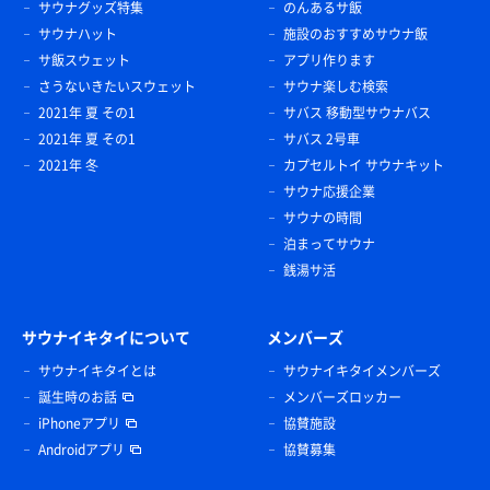
サウナグッズ特集
のんあるサ飯
サウナハット
施設のおすすめサウナ飯
サ飯スウェット
アプリ作ります
さうないきたいスウェット
サウナ楽しむ検索
2021年 夏 その1
サバス 移動型サウナバス
2021年 夏 その1
サバス 2号車
2021年 冬
カプセルトイ サウナキット
サウナ応援企業
サウナの時間
泊まってサウナ
銭湯サ活
サウナイキタイについて
メンバーズ
サウナイキタイとは
サウナイキタイメンバーズ
誕生時のお話
メンバーズロッカー
iPhoneアプリ
協賛施設
Androidアプリ
協賛募集