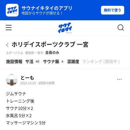
サウナイキタイのアプリ
無料で使う
地図からサウナが探せる！
ホリデイスポーツクラブ 一宮
会員のみ
スポーツジム - 愛知県 一宮市
β
施設情報
サ活
サウナ飯
混雑度
ランキング
(
開発中
)
45
4
とーも
2022.10.03
1
回目の訪問
ジムサウナ
トレーニング後
サウナ10分×2
水風呂 5分×2
マッサージマシン 5分