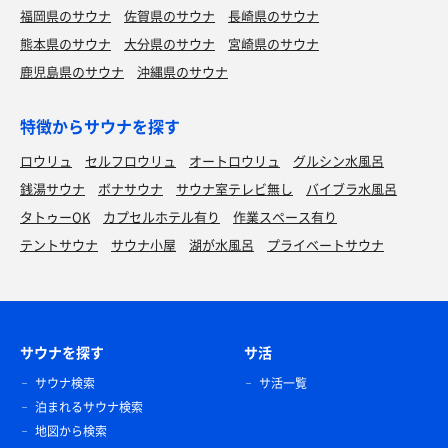
福岡県のサウナ
佐賀県のサウナ
長崎県のサウナ
熊本県のサウナ
大分県のサウナ
宮崎県のサウナ
鹿児島県のサウナ
沖縄県のサウナ
特徴からサウナを探す
ロウリュ
セルフロウリュ
オートロウリュ
グルシン水風呂
銭湯サウナ
ボナサウナ
サウナ室テレビ無し
バイブラ水風呂
タトゥーOK
カプセルホテル有り
作業スペース有り
テントサウナ
サウナ小屋
湖が水風呂
プライベートサウナ
サウナを探す
サ活
サウナ検索
サ活一覧
泊まれるサウナ検索
地図から検索