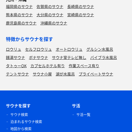
福岡県のサウナ
佐賀県のサウナ
長崎県のサウナ
熊本県のサウナ
大分県のサウナ
宮崎県のサウナ
鹿児島県のサウナ
沖縄県のサウナ
特徴からサウナを探す
ロウリュ
セルフロウリュ
オートロウリュ
グルシン水風呂
銭湯サウナ
ボナサウナ
サウナ室テレビ無し
バイブラ水風呂
タトゥーOK
カプセルホテル有り
作業スペース有り
テントサウナ
サウナ小屋
湖が水風呂
プライベートサウナ
サウナを探す
サ活
サウナ検索
サ活一覧
泊まれるサウナ検索
地図から検索