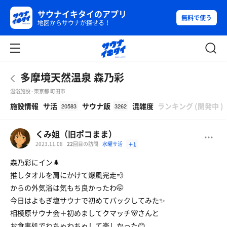
サウナイキタイのアプリ
無料で使う
地図からサウナが探せる！
多摩境天然温泉 森乃彩
温浴施設 - 東京都 町田市
β
施設情報
サ活
サウナ飯
混雑度
ランキング
(
開発中
)
20583
3262
くみ姐（旧ポコまま）
2023.11.08
22
回目の訪問
水曜サ活
＋1
森乃彩にイン🌲
推しタオルを肩にかけて爆風完走💨
からの外気浴は気もち良かったわ🤭
今日はよもぎ塩サウナで初めてパックしてみた✨
相模原サウナ会＋初めましてクマッチ🐻さんと
お食事処でわちゃわちゃして楽しかった😊