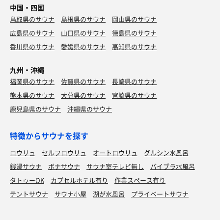
中国・四国
鳥取県のサウナ
島根県のサウナ
岡山県のサウナ
広島県のサウナ
山口県のサウナ
徳島県のサウナ
香川県のサウナ
愛媛県のサウナ
高知県のサウナ
九州・沖縄
福岡県のサウナ
佐賀県のサウナ
長崎県のサウナ
熊本県のサウナ
大分県のサウナ
宮崎県のサウナ
鹿児島県のサウナ
沖縄県のサウナ
特徴からサウナを探す
ロウリュ
セルフロウリュ
オートロウリュ
グルシン水風呂
銭湯サウナ
ボナサウナ
サウナ室テレビ無し
バイブラ水風呂
タトゥーOK
カプセルホテル有り
作業スペース有り
テントサウナ
サウナ小屋
湖が水風呂
プライベートサウナ