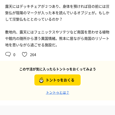
露天にはデッキチェアが２つあり、身体を預ければ目の前には涅
槃仏が陰陽のマークが入った本を読んでいるオブジェが。もしか
して涅槃仏もととのっているのか？
敷地内、露天にはフェニックスやソテツなど南国を思わせる植物
や館内の随所から漂う異国情緒。熊本に居ながら南国のリゾート
地を思いながら過ごせる施設だ。
0
264
このサ活が気に入ったらトントゥをおくってみよう
トントゥをおくる
トントゥとは？