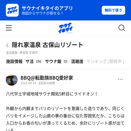
サウナイキタイのアプリ
無料で使う
地図からサウナが探せる！
隠れ家温泉 古保山リゾート
温浴施設 - 熊本県 宇城市
β
施設情報
サ活
サウナ飯
混雑度
ランキング
(
開発中
)
256
33
BBQ@転勤族BBQ愛好家
2020.08.14
1
回目の訪問
八代宇土宇城地域サウナ開拓5軒目にライドオン！
外観から内観までバリのリゾートを意識した造りであり、同じく
バリをイメージした山鹿の華の番台に似た雰囲気だか、こちらは
入口からお香の匂いが漂ってくるため、余計にリゾート感が出て
いる。