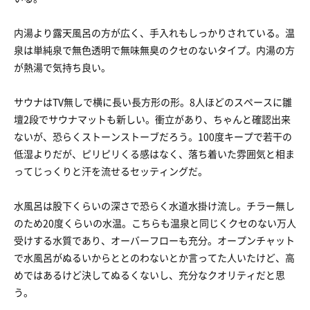
内湯より露天風呂の方が広く、手入れもしっかりされている。温
泉は単純泉で無色透明で無味無臭のクセのないタイプ。内湯の方
が熱湯で気持ち良い。
サウナはTV無しで横に長い長方形の形。8人ほどのスペースに雛
壇2段でサウナマットも新しい。衝立があり、ちゃんと確認出来
ないが、恐らくストーンストーブだろう。100度キープで若干の
低湿よりだが、ピリピリくる感はなく、落ち着いた雰囲気と相ま
ってじっくりと汗を流せるセッティングだ。
水風呂は股下くらいの深さで恐らく水道水掛け流し。チラー無し
のため20度くらいの水温。こちらも温泉と同じくクセのない万人
受けする水質であり、オーバーフローも充分。オープンチャット
で水風呂がぬるいからととのわないとか言ってた人いたけど、高
めではあるけど決してぬるくないし、充分なクオリティだと思
う。