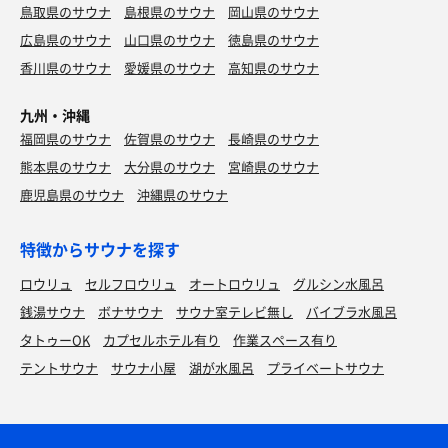
鳥取県のサウナ
島根県のサウナ
岡山県のサウナ
広島県のサウナ
山口県のサウナ
徳島県のサウナ
香川県のサウナ
愛媛県のサウナ
高知県のサウナ
九州・沖縄
福岡県のサウナ
佐賀県のサウナ
長崎県のサウナ
熊本県のサウナ
大分県のサウナ
宮崎県のサウナ
鹿児島県のサウナ
沖縄県のサウナ
特徴からサウナを探す
ロウリュ
セルフロウリュ
オートロウリュ
グルシン水風呂
銭湯サウナ
ボナサウナ
サウナ室テレビ無し
バイブラ水風呂
タトゥーOK
カプセルホテル有り
作業スペース有り
テントサウナ
サウナ小屋
湖が水風呂
プライベートサウナ