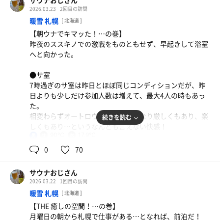
サウナおじさん
17.6℃表示といつも通りな感じだが、汗をちゃんと流さず
2026.03.23
2回目の訪問
に入る人がいるからか、少し濁っているように思う。マナ
●外気浴
暖雪 札幌
[ 北海道 ]
ーって大事だけどなぁ。
ととのい椅子は3脚あったが、一番奥の椅子にはオットマ
【朝ウナでキマッた！…の巻】
ンが付いており、2回ともその椅子を確保できたので大満
昨夜のススキノでの激戦をものともせず、早起きして浴室
●外気浴
足。
へと向かった。
ガラリから時折吹き込む風が心地良く、爽やかにととのっ
た。たぶん外気温12〜13℃くらいが最適だと思う。
●浴室
●サ室
とにかくほぼ貸し切りだったので、温泉も広々と使えた。
7時過ぎのサ室は昨日とほぼ同じコンディションだが、昨
ここは内湯も露天風呂も天然温泉らしく、お肌がスベスベ
日よりも少しだけ参加人数は増えて、最大4人の時もあっ
になった（ような気がした…笑）
た。
相変わらずオートロウリュの熱がかなり厳しくもあり、楽
続きを読む
【本日の戦果】
しくもあり…というなんとも言えない快感！
12分1.5分8分✕2セット
90℃
17.9℃
男
●水風呂
0
70
オーバーフローで滝が落ちていると思っていたけど、こち
らもロウリュと同じくタイマー設定みたい。
サウナおじさん
誰もいない水風呂で急に滝が始まったりしていた…
2026.03.22
1回目の訪問
ナポリタン＋鮭おにぎり！
朝も17.9℃と同じ水温で、ほんの少しだけ寂しかった…笑
暖雪 札幌
[ 北海道 ]
温玉のアクセントが良い！おにぎりとの組み合わせも
【THE 癒しの空間！…の巻】
●外気浴
我ながら絶妙なチョイス！笑
月曜日の朝から札幌で仕事がある…となれば、前泊だ！
正確には外気浴スペースではなく、外気を取り入れてる内