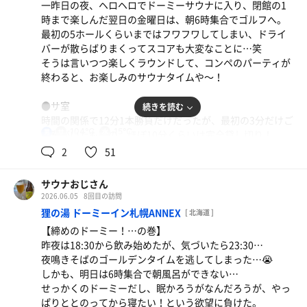
一昨日の夜、ヘロヘロでドーミーサウナに入り、閉館の1
ていたことを覚えている。クインテッサに変わっても、
時まで楽しんだ翌日の金曜日は、朝6時集合でゴルフへ。
12〜13℃くらいだったと思っていたが、まさかの16.3℃！
最初の5ホールくらいまではフワフワしてしまい、ドライ
回によっては17.5℃表示まで上昇していたが、思わず昔を
バーが散らばりまくってスコアも大変なことに…笑
懐かしんでしまった…😇
そうは言いつつ楽しくラウンドして、コンペのパーティが
終わると、お楽しみのサウナタイムや〜！
●内気浴
ここは露天風呂もないので内気浴となるが、天国へと続く
●サ室
続きを読む
非常階段下に2脚と水風呂横の1脚の計3脚。そのうち1脚の
時間の関係で12分1本勝負だけだったが、最初の3分だけご
みがリクライニングチェア。幸いにしていて夜朝の計5周
104℃
15℃
男
同輩がいたものの、ほぼ10分くらいは完全貸し切り！
ともにリクライニングを確保して瞑想完了！
室温計は104℃表示だが、確かにしっかり熱く、しかも昭
2
51
和ストロングタイプのカラカラ乾燥祭り！
●その他
床や席に敷かれたマットがフワフワで高級感満載。寝転ん
内風呂は安定の熱さで、ボク好みの温度。しかも、貸し切
サウナおじさん
でほっぺたをスリスリしたかったけど、人に見られたらヤ
りという贅沢を堪能できた。つまり、金曜日泊だったけ
2026.06.05
8回目の訪問
バいので止めといた…笑
ど、かなり空いていたんだと思う。ラッキーや！
狸の湯 ドーミーイン札幌ANNEX
[ 北海道 ]
【締めのドーミー！…の巻】
●水風呂
【本日の戦果】
昨夜は18:30から飲み始めたが、気づいたら23:30…
サ室を出ると右側に水風呂。シャワーは水風呂を通り過ぎ
夜の部 10分2分7分✕2セット
夜鳴きそばのゴールデンタイムを逃してしまった…😭
たその奥にあるので、シャワーを浴びてから戻るスタイ
朝の部 10分2分7分✕3セット
しかも、明日は6時集合で朝風呂ができない…
ル。
チキンカレー大盛
冷やし中華
せっかくのドーミーだし、眠かろうがなんだろうが、やっ
水道水掛け流しだけど、水道水にしてはめちゃくちゃ冷た
ここのカレーは格別！久しぶりだったけどバカ美味か
最初から盛ってくれた方が楽なのに…笑
ぱりととのってから寝たい！という欲望に負けた。