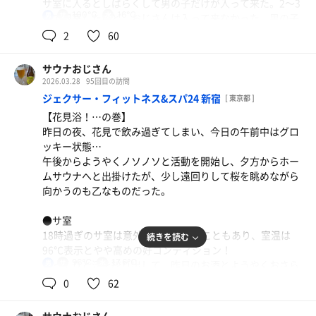
サ室に入るとしばらくして男の子だけが入って来た。2〜3
100℃
16℃
男
分で退室したけど、おじさんは入って来なかった。男の子
は水風呂に飛び込んで楽しんでいたみたいで、また数分し
2
60
朝ブッフェ
てサ室に戻ってきた。水風呂を楽しむためのサウナなんだ
久しぶりに朝食付きプランにしたが、メニューの多さ
ろう。楽しそう。幼きサウナーは無言だけど、楽しむ気持
サウナおじさん
にびっくり！お好み焼き！笑
ちは伝わってくる。二周目を楽しんでるときにも同じよう
2026.03.28
95回目の訪問
に何度も出入りしてきたが、それはそれで良いけど、先ほ
ジェクサー・フィットネス&スパ24 新宿
[ 東京都 ]
みっくすじゅーちゅ
ど浴室にいたおじさんはいなくなっていて、この男の子は
【花見浴！…の巻】
単独浴だった。一人でサウナはどうなんだろう…とも思っ
昨日の夜、花見で飲み過ぎてしまい、今日の午前中はグロ
たけど、別に悪さをするわけでもなかったので気にはなら
ッキー状態…
なかった。
午後からようやくノソノソと活動を開始し、夕方からホー
ひょっとして座敷童子ならぬ、サ室童子だったのかも…笑
ムサウナへと出掛けたが、少し遠回りして桜を眺めながら
向かうのも乙なものだった。
●サ室
サラダそば＋生ビール
安心のドーミー品質！室温計は100℃表示たが、カラカラ
具だくさんでしっかりお腹は一杯になった！味変のゆ
●サ室
なので気持ち良い。なんとも言えないアロマの香りが漂っ
ず胡椒がアクセント！
18時過ぎのサ室は意外と空いていたこともあり、室温は
続きを読む
ていて、しっかりと汗をかくことができて大満足！
96℃表示とやや高めの好コンディション！
96℃
17.6℃
じっくりと汗を絞り出して、昨日のお酒とようやくおさら
男
●水風呂
ばできたかも…笑
0
62
体感16℃と素晴らしいセッティング。サ室童子はボクが水
風呂に入るタイミングでは入って来なかったので、しっか
●水風呂
りと冷やし込むことができた。