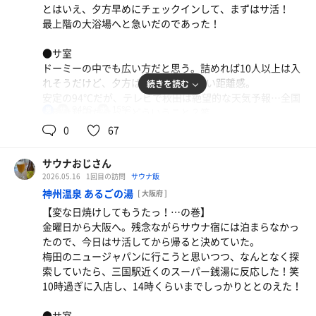
た。
とはいえ、夕方早めにチェックインして、まずはサ活！
く、水風呂から手桶で汗を流す人がほとんどのため、浸か
夕方は涼しげな風が吹き抜けて気持ち良かったが、朝活で
最上階の大浴場へと急いだのであった！
っていても落ち着かない…
は雨に降られてしまい、残念ながらしっとりとしてしまっ
水温計は19℃。ホントはもっとゆっくり浸かりたかったの
た…
●サ室
になぁ…笑
ドーミーの中でも広い方だと思う。詰めれば10人以上は入
●その他
れそうだけど、夕方は最大4人と程よい距離感。
続きを読む
●外気浴
天然温泉ではあるようたが、秋田に比べると物足りず、た
安定の94℃だが、テレビで秋田は絶望的な天気予報…全国
露天風呂エリアにプラ椅子が6〜7脚くらい点在していたの
だのお湯に感じてしまった…笑
94℃
15℃
男
で雨は秋田だけってどういうこと？笑
で、確保には困らなかった。風が気持ち良かったが、たく
夕方は飲み会前だったので1周だけにした。ちなみに、飲
0
67
さんの子供がウロウロしていたし、大声で騒いでいたので
【本日の戦果】
み会後にも来るつもりだったのに、日本酒祭りで撃沈して
気が散った…笑
夕方の部 12分1分8分✕1セット
しまい、翌朝5時に突入することに。驚いたことに5時過ぎ
サウナおじさん
朝の部 10分1分6分✕3セット
のサ室は昨夕よりも混んでいて、最大6人！🤯
●その他
2026.05.16
1回目の訪問
サウナ飯
でも、雨は降っていない…できるか？
内湯の温泉が気持ち良かった！ドーミーインと同じ茶褐色
神州温泉 あるごの湯
[ 大阪府 ]
なので、似た泉質だと思うが、こちらの方が少し熱めだっ
【変な日焼けしてもうたっ！…の巻】
●水風呂
たのでボクの好みだった！
金曜日から大阪へ。残念ながらサウナ宿には泊まらなかっ
体感15℃のドーミー品質！かなり気持ち良かったが、水風
たので、今日はサ活してから帰ると決めていた。
呂嫌いの方が集まったのか、水風呂の人気はなくて貸し切
【本日の戦果】
梅田のニュージャパンに行こうと思いつつ、なんとなく探
り状態を堪能！
12分2分10分✕3セット
索していたら、三国駅近くのスーパー銭湯に反応した！笑
朝の水風呂も同じく空いていたので、ルンルン気分になっ
10時過ぎに入店し、14時くらいまでしっかりととのえた！
た。
●サ室