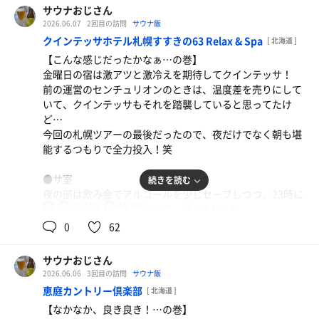
かなぁ…笑
サウナおじさん
人がいないと室温も上がるのか、91℃まで上がっていて、
2026.06.07
2回目の訪問
サウナ飯
かなり良いコンディションだった。
クインテッサホテル札幌すすきの63 Relax & Spa
[ 北海道 ]
【こんな感じだったかなぁ…の巻】
●水風呂
金曜日の宿は激アツと激冷えを期待してクインテッサ！
いつもより冷えてます！と言わんばかりの冷えっぷりで、
前の運営のセンチュリオンのときは、温度差を売りにして
体感13℃のセッティング。サ室からシャワーを浴びて入る
いて、クインテッサもそれを踏襲していると思ってたけ
だけじゃなくて、温泉も熱めなので、温泉上がりにも入る
ど…
と気持ち良いのだ。知らんけど。
今回の札幌ツアーの最後だったので、夜だけでなく朝も堪
能するつもりで全力投入！笑
●外気浴
サ室にはあまり人はいないが、露天風呂には家族連れを含
●サ室
続きを読む
めてそこそこ人がいた。外からは、よさこいの騒がしい声
夜の部は飲み会でアルコールを少しセーブしつつ、23時に
も聞こえて来るものの、静かに流れる環境音楽に集中し
104℃
16.3℃
男
入った。あまり混んでなくて、最大3人のみ。
て、しっかりととのった！
サ室は104℃まで上がっていて期待通り。ちょうどオート
0
62
ロウリュの後だったこともあり、なかなかの熱さ！
【本日の戦果】
朝の部は8時過ぎだったからか、こちらもあまり混んでな
12分1分10分✕3セット
サウナおじさん
くて最大2名で、ほとんど貸し切りで102℃を堪能！
2026.06.06
3回目の訪問
サウナ飯
恵庭カントリー倶楽部
[ 北海道 ]
●水風呂
【なかなか、良き良き！…の巻】
センチュリオン時代は氷まで投入して、シングルを維持し