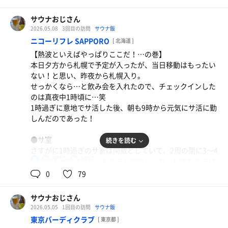
安定のコンディションだが、温度はここにしては意外と高
形に日焼けしていた…めちゃくちゃ変な形で、さすがのボ
めで90℃近辺で推移。ロウリュも熱波もないが、ゆったり
クも恥ずかしい…笑
サウナおじさん
とした時間が流れるここのサ室にはいつも癒される。
2026.05.08
3回目の訪問
サウナ飯
間に休憩を挟んで6周もしてしまったが、14時前くらいま
【本日の戦果】
ニコーリフレ SAPPORO
[ 北海道 ]
では空席もあったものの15時過ぎにはかなりの混雑。宿泊
12分2分8分✕2 → 12分2分60分 → 12分2分10分 計4セット
【熱波といえばやっぱりここだ！…の巻】
や宴会の人も来るので、ジャスマックはいつもこの時間が
本日夕方から札幌で予定が入ったが、当日移動はもったい
混むのだ！
ない！と思い、昨夜から札幌入り。
せっかくなら…と飲み会を入れたので、チェックインした
●水風呂
のは真夜中1時頃に…笑
体感15℃。ボクのもっとも好きな温度だ。この冷感を楽し
1時過ぎに意地でサ活した後、朝も9時から元気にサ活に勤
むためにサ室に籠もっていることを改めて実感した。
しんだのであった！
比較的マナーの良い人が多く、潜る人もあまりいない。た
まにダイバーを見かけるけど…笑
●サ室
続きを読む
さすがに1時過ぎのサ室は閑散としていて、2周の間に3〜4
●外気浴
88℃
15℃
男
人しか入って来ない。もちろんロウリュサービスがあるは
ジャスマックの醍醐味。壁に囲まれていることもあり、太
ずもないが、86℃とまずまずのコンディションの中で気持
0
79
陽が高い時間帯、特に午前中から午後の早い時間は日光浴
ち良く発汗。
が楽しめるのだ。日曜日は快晴で外気温も20℃くらいだっ
朝9時過ぎのサ室も空いていて1周目は3人しかいなかった
たので、ずっと座っていたくなるような快感！日焼けしや
サウナおじさん
が、10時のロウリュの時には人も増えて参加者は15人くら
すいボクは外気浴焼けをしてしまった…笑
2026.05.05
1回目の訪問
サウナ飯
いいた。朝3周目で熱波を受けたが、掛け声が懐かしく
東京バーディクラブ
[ 東京都 ]
て、汗と同じくらい涙が出たかも。知らんけど。