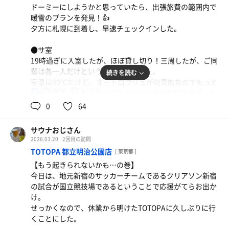
ドーミーにしようかと思っていたら、出張旅費の範囲内で
気浴スペース。
暖雪のプランを発見！👍
昨日とは違って、ガラス張りの三角屋根から朝日が入って
夕方に札幌に到着し、早速チェックインした。
くるので、なんとなく明るい感じ。でも、たぶんガラスは
透明じゃないと思う…目が悪くて良く見えなかった…笑
●サ室
とはいえ、朝のピンとした空気でしっかりととのった！
19時過ぎに入室したが、ほぼ貸し切り！三周したが、ご同
輩は各一人だけという幸運に恵まれた。
続きを読む
残念ながら、夜は飲み会で撃沈すると思うので、明日の朝
室温は90℃だけど、オートロウリュが効果的なのでもっと
活まで汗はお預けだなぁ…笑
90℃
17.9℃
高く感じるし、ヒーリングミュージックが瞑想をサポート
男
まだ雪は残ってるけど、かなり薄汚れてる。それでも喜ぶ
してくれる。空いてるし、横になろうかとも思ったけど、
ミニカレーうどん＋鶏唐揚げセット
0
64
インバウンドには拍手！
ちょっと迷惑行為かなぁ…と思い留まった…笑
カレーうどんが思いのほか美味かったし、鶏唐も揚げ
【本日朝の戦果】
たてで良かった！
サウナおじさん
●水風呂
10分1.5分6分✕2セット
2026.03.20
2回目の訪問
表示は17.9℃と少し物足りない。15℃だったら最高だった
TOTOPA 都立明治公園店
[ 東京都 ]
のに…
【もう起きられないかも…の巻】
でも、オーバーフローして水か追加される時、後ろの岩か
今日は、地元新宿のサッカーチームであるクリアソン新宿
ら滝のように落ちて来て、打たせ水というか滝行みたいで
の試合が国立競技場であるということで応援がてらお出か
良かった！なかなかの演出だ！
け。
せっかくなので、休業から明けたTOTOPAに久しぶりに行
●外気浴
くことにした。
木製のととのい椅子が7脚あり、斜め椅子と普通の椅子の2