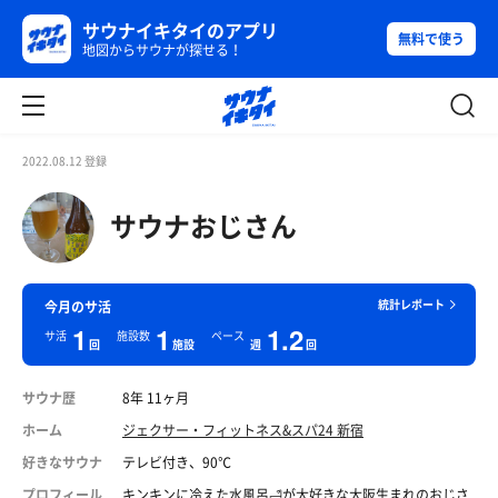
サウナイキタイのアプリ
無料で使う
地図からサウナが探せる！
2022.08.12 登録
サウナおじさん
統計レポート
今月のサ活
1
1
1.2
サ活
施設数
ペース
回
施設
週
回
サウナ歴
8年 11ヶ月
ホーム
ジェクサー・フィットネス&スパ24 新宿
好きなサウナ
テレビ付き、90℃
プロフィール
キンキンに冷えた水風呂🛁が大好きな大阪生まれのおじさ