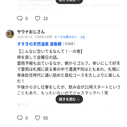
105℃のサ室からの7.2℃のシングルはやっぱりクセになる
105℃
16.4℃,7.2℃
男
なぁ…笑
0
22
【本日の戦果】
深夜 8分1分7分✕1セットのみ
サウナおじさん
朝ウナ 10分1分6分→8分1分6分✕2セット
2026.06.14
33回目の訪問
ビールも飲みたい
＋1
すすきの天然温泉 湯香郷
[ 北海道 ]
【こんなに空いてるなんて！…の巻】
時を戻して金曜日の話。
雷雨予報も出ているなか、朝からゴルフ。幸いにして好天
で雷雨は札幌に戻る車の中で遭遇☔何はともあれ、札幌に
単身赴任時代に通い詰めた島松コースを久しぶりに楽しん
だ！
午後から少し仕事をしたが、飲み会が21時スタートという
こともあり、もったいないのでジャスマックへ！笑
続きを読む
●サ室
91℃
13℃
男
いつも開店の11時過ぎに行くので18時過ぎは初体験！金曜
日の夕方はめちゃくちゃ空いていて、3周のうち半分近く
0
65
は完全貸切状態の空きっぷり！よさこいの影響もあったの