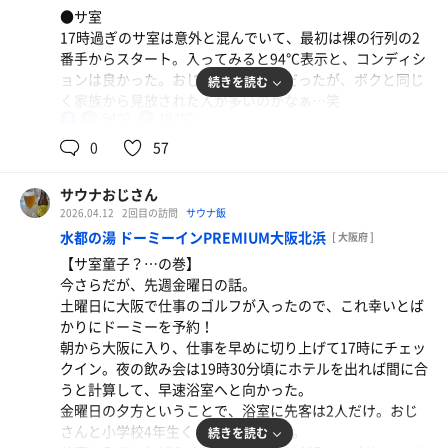
サ室を出ると右側にシャワーがあるので、汗を流して水風
らい隠れていた。目が悪いので「なんじゃいな？」と思っ
●サ室
呂に入れる動線はとても良い。水風呂は下から新しい水が
て近付いてみると、なんと天井配管が外れかけていて突っ
17時過ぎのサ室は意外と混んでいて、最初は裸の行列の2
噴き上がるタイプで、かなり広くて4人は同時に入れる大
生ビール
張り棒で支えていた！突っ張り棒を隠すために黒布が掛け
味噌ちゃんぽん
番手からスタート。入ってみると94℃表示と、コンディシ
きさだが、ひとり占めできて最高のひととき！
てあり、看板が隠れていたのであった！
ョンは良かった。おじさん率が高めだったが、ボクと同じ
なかなかの量だけど、濃いめの味付けが疲れた体に効
続きを読む
水温は体感19℃くらいだけど、しっかり体を冷却できたの
よくよく考えたらニコーリフレも50歳近いんだから、それ
く家族から見放された人が多いのかなぁ…笑
いた〜！ちなみに、半チャーハンも食べちゃった…😇
で大満足。
なりの歳だな。ボクより歳下だけど。
94℃
19.1℃
男
●水風呂
0
57
●外気浴
【本日の戦果】
19.1〜19.3℃表示。安定の「ぬるめ仕様」だが、これはこ
リニューアルと同時に露天風呂も作ったみたいだが、その
真夜中の部 10分1分8分＋10分1分15分
れで満足できるようになってきた。慣れって怖い…笑
脇にプラ製のととのい椅子が2脚置いてあった。椅子に座
サウナおじさん
朝の部 10分1分8分✕4セット！
サウナハットをかぶったまま、アゴまで浸かっているおじ
ると正面は林になっていて、目の前にはモミジがたくさん
2026.04.12
2回目の訪問
サウナ飯
さんがいた。そのまま潜るかと思ったけど、さすがにそれ
埋まっているみたいだったので、秋は紅葉が眺められると
水都の湯 ドーミーインPREMIUM大阪北浜
[ 大阪府 ]
はなかった…
思うと、次は秋に来てみたい。小さいハチが一匹、ブンブ
【サ室童子？…の巻】
ンと周りを飛んでなければ最高だったのになぁ…笑
今さらだが、先週金曜日の話。
●外気浴
土曜日に大阪で仕事のゴルフが入ったので、これ幸いとば
2周ともに座席は確保。1周目は浴槽奥の椅子に座り、足を
全体的にゆったりとした浴室や脱衣場で、さすがの高級感
かりにドーミーを予約！
伸ばしてととのえた。2周目は外が確保できず、室内に一
を演出しており、メンバーになれたらなぁと妄想しつつ、
朝から大阪に入り、仕事を早めに切り上げて17時にチェッ
番近い内扉近くの席だったけど、外の風が強かったことも
浴室を後にしたのであった。
クイン。夜の飲み会は19時30分頃にホテルを出れば間に合
あり、風が吹き込んで来て気持ち良かった！
うと計算して、早速浴室へと向かった。
【本日の戦果】
金曜日の夕方ということで、浴室に先客は2人だけ。おじ
【本日の戦果】
10分2分6分✕1セットのみ
さんと小学校4年生くらいの男の子だ。
続きを読む
12分2分6分✕2セット