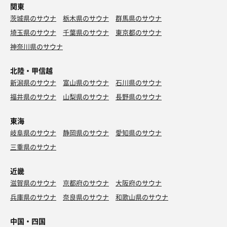
関東
外気浴後はリフレッシュスペースで、無料のダカラをがぶ
飲みしてしまったのは言うまでもない…笑笑
茨城県のサウナ
栃木県のサウナ
群馬県のサウナ
埼玉県のサウナ
千葉県のサウナ
東京都のサウナ
ととのった後、国立競技場でクリアソンの試合を観戦した
神奈川県のサウナ
が、とにかく寒くて試合ところではなかった…試合内容も
餃子2人前＋ビール
かなり寒かったけど…笑
東京でも食べられるけど、やっぱり大阪の方が美味
北陸・甲信越
い！…気がする…笑
【本日の戦果】
新潟県のサウナ
富山県のサウナ
石川県のサウナ
サウナ 右室12分→左室10分→右室12分
福井県のサウナ
山梨県のサウナ
長野県のサウナ
水風呂 各1分
休 憩 各6分
東海
岐阜県のサウナ
静岡県のサウナ
愛知県のサウナ
三重県のサウナ
近畿
滋賀県のサウナ
京都府のサウナ
大阪府のサウナ
兵庫県のサウナ
奈良県のサウナ
和歌山県のサウナ
中国・四国