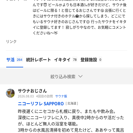
んです😇 ビール🍺よりも日本酒🍶が好きだけど、サウナ後
はビールに限る！と信じてるおじさんです🤤 出張に行くと
きにはサウナ付きのホテル🏨から探してしまう、どこにで
もいるサウナ好きのおじさんです😊 行ったサウナをイキタ
イに登録してます！ 寂しがりやなので、お気軽にコメント
くださいね〜👋
リンク
サ活
統計レポート
イキタイ
登録施設
264
78
0
絞り込み検索
サウナおじさん
2026.08.03
4回目の訪問
サウナ飯
ニコーリフレ SAPPORO
[ 北海道 ]
昨夜遅くにニセコから札幌に戻り、またもや飲み会。
深夜にニコーリフレに入り、真夜中2時からのサ活だった
が、ほとんど無人の浴室を堪能。
3時からの水風呂清掃を初めて見たけど、ああやって風呂