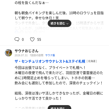
の栓を抜くんだなぁ…
朝も朝食バイキングを楽しんだ後、10時のロウリュを目指
して朝ウナ。幸せな休日！笑
ランチで外食し、少しだけ仕事した後、15時過ぎからサ活
続きを読む
に入ったが、16時のロウリュはたった8人で和気あいあい
82℃
16℃
男
と楽しめた。
0
55
【本日の戦果】
深夜活 12分1分8分✕2セット
サウナおじさん
朝ウナ 12分2分10分✕3セット
2026.07.31
7回目の訪問
サウナ飯
ラスト 12分2分8分✕3セット
ザ・センチュリオンサウナレスト&ステイ札幌
[ 北海道 ]
今回は出張ではなく、プライベートで札幌へ！
サウナ溜めをした感じ…笑
木曜日の夜便で飛んで来たけど、羽田空港で雷雲接近のた
めに1時間足止めを喰らってしまい、トホホの到着…
飲み会にも遅刻して参加したので、深夜のチェックイン！
結局、深夜は浅いサ活しかできなかったが、金曜日の朝に
しっかりサ活できて良かった！
ここの温度差は格別。
続きを読む