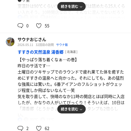
●外気浴
室温計は90℃くらいで、三段式の座席は詰めたら25人くら
続きを読む
デッキチェアとオットマンセットで3脚設置されていた。
い入れそう。10時開店なので、そんなに混んでないだろう
夕方と朝の併せて3周とも無事に確保できたので、しっか
90℃
14.5℃
男
と思ったが、1周目から8割くらいの入り。11時にはロウリ
りとととのうことができた！🙌
ュサービスもあり、この時間はなんと満席！タオル回しで
0
55
しかし、椅子の下の床が小石でデコボコした設えになって
はなく、大きな団扇を使う熱波もなかなか良かった。
いて、椅子に辿り着くまで足ツボを刺激してくる。それは
それで良いのだが、足裏に自信のない方はお気を付けて！
サウナおじさん
●水風呂
笑
2026.05.11
32回目の訪問
サウナ飯
水温計は14.5℃表示だが、そこまでの冷たさを感じない。
すすきの天然温泉 湯香郷
[ 北海道 ]
体感17℃くらいなので、しっかり2分くらい入れる。深さ
●温浴設備
【やっぱり落ち着くなぁ…の巻】
も十分あるので潜りたくなる気持ちは分かるが、潜水禁止
内湯は薄茶色に濁っているが、入ってみるとめちゃくちゃ
昨日のサ活です…
って張り紙があるのに潜る輩が多くてびっくり…大阪恐る
まろやかでほんのりヌルヌル…ドーミー最強クラスの温泉
土曜日のツキサップでのラウンドで疲れ果てた体を癒すた
べし！
だと思う。知らんけど。
めにすすきの温泉へと向かった。それにしても、あの猛烈
露天風呂の方は普通のお湯になっているので、絶対に内湯
な強風には驚いた。6番アイアンのフルショットがウェッ
●外気浴
に入るべき！温泉好きとしては見逃せないレベル。秋田、
ホッケ焼き
ジ程度しか飛ばないなんて…笑
露天風呂エリアが広いこともあり、外気浴用の椅子もかな
恐るべし！笑
こんなにデカいホッケは東京ではあまりお目に掛かれ
気を取り直して、快晴のなか11時の開店とほぼ同時に入店
り多い。でも、寝そべることのできるデッキチェアは3脚
したが、かなりの人がいてびっくり！そういえば、10日は
ない…
しかないため、みんなが虎視眈々と狙っているが、3周目
【本日の戦果】
「湯香郷（とうかきょう）」の日でスタンプも2倍らし
続きを読む
終了時点でデッキチェアをゲットォォォ！快晴の下、悠々
夕方の部 12分2分8分✕1セット
い。
と寝そべったらあまりにも気持ち良すぎて眠ってしまっ
クラシック生からのレモンサワー
早朝の部 8分1分6分✕2セット
90℃
15℃
男
た…しかも、寝るとは思ってなかったので、股間に無造作
●サ室
2
62
にタオルを置いていた。1時間後、股間に置いたタオルの