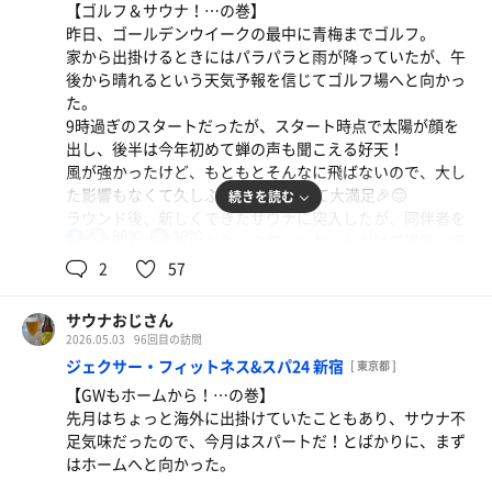
●浴室
【ゴルフ＆サウナ！…の巻】
ちなみに、おかわりは8回いただきました！大満足！
露天風呂も内湯も高めの温度設定なので、ぬるめが好みの
昨日、ゴールデンウイークの最中に青梅までゴルフ。
人は長湯できない。そんな人には、かなりぬるい設定のジ
家から出掛けるときにはパラパラと雨が降っていたが、午
●水風呂
ャグジーがおすすめ。お湯は温泉じゃないけど…笑
後から晴れるという天気予報を信じてゴルフ場へと向かっ
浴槽縁にはいつもの16℃が掲示されていたが、最近キンキ
た。
ン系に入っていなかったこともあり、「ふわ〜ぁぁぁ！」
とにかくゆっくりとしてしまい、17時に退館するまでじっ
9時過ぎのスタートだったが、スタート時点で太陽が顔を
という謎の声が出てしまった。先に入っていた方、変な声
くりと楽しんでしまった。
出し、後半は今年初めて蝉の声も聞こえる好天！
を出してごめんなさい…笑
とにかく落ち着くのである。
風が強かったけど、もともとそんなに飛ばないので、大し
何度も入るうちに慣れてきたものの、体感14〜15℃の水温
た影響もなくて久しぶりの80台が出て大満足🎉😊
続きを読む
はやっぱり心地良い。最高や〜！
【本日の戦果】
ラウンド後、新しくできたサウナに突入したが、同伴者を
第一部 12分1分15分＋12分1分10分＋12分1分15分
85℃
19℃
男
持たせるわけにもいかないので、１セットだけで退散…😭
●内気浴
食事と昼寝を挟んで
2
57
真夜中も朝もジャグジー周りのととのい椅子を確保できた
第二部 12分1分10分✕3セット
●サ室
ので、気持ち良くととのうことができた。
詰めれば4人くらいは入れる大きさだったが、ご同輩はお
ちなみに、真夜中の2周目では軽く寝落ちしてしまい、自
サウナおじさん
らず完全貸し切り！足元を見るとセルフロウリュのための
分のいびきで起きた。15分くらい経ってた…笑
2026.05.03
96回目の訪問
桶も置いてあり、少しだけぶっかけて楽しんだ。
でも、浴室には自分一人だったので誰にも迷惑は掛けてな
ジェクサー・フィットネス&スパ24 新宿
[ 東京都 ]
12分計と温度計も付いていて、室内は85℃と控えめの設定
いはず。知らんけど。
【GWもホームから！…の巻】
だったけど、ロウリュ効果でしっかり発汗！クオリティは
先月はちょっと海外に出掛けていたこともあり、サウナ不
高く、今度はゆっくり入りたいと思った。
●浴室
コース
足気味だったので、今月はスパートだ！とばかりに、まず
真夜中は水素風呂が閉鎖（清掃→温度調整）されていて気
はホームへと向かった。
生ビールしか撮ってないけど、この後のおまかせ日本
●水風呂
付かなかったが、朝に見てみたら水素風呂の看板が半分く
酒が美味すぎて撃沈した…笑