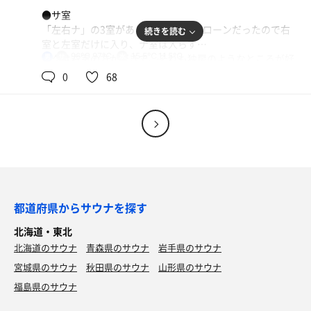
種類。木製なので、どことなく温かみを感じた。
●サ室
まだ新しいから良いけど、もう少し時間が経つとヌルヌル
「左右ナ」の3室があるが、今日はアローンだったので右
続きを読む
してくるのかなぁ…笑
室と左室だけに入り、ナ室は入らず…
ここもヒーリングミュージックが流れていて、とんでもな
96℃,97℃
15.5℃,11.5℃
ボクは右室の方が好きで、それも独房のようなところが好
男
く癒される感じ！
きなのである。座面が低くてじっくり温められる感じが良
0
68
これからすすきのに出掛けるんだけど、いつまでもゆった
く、今回も2回入った。96℃。
りしたかった…笑
左室は懐かしいXファイルのテーマが流れていた。たまた
まセルフロウリュした人がいて、ほうじ茶の香りが心地良
トマたまカレーうどん（ライス付）＋かしわ
【本日の戦果】
かったものの、右室よりも熱く97℃。
出発のときに食べたカレーうどんが腹に溜まったの
10分2分7分✕3セット
と、飲み過ぎもあり、ニコーリフレでは食べられなか
●水風呂
った…
キンキン冷水11.5℃とノーマル15.8℃の2種類あるが、今
日は3回ともキンキン系に浸かった。
やっぱり気持ち良い！笑
都道府県からサウナを探す
北海道・東北
●休憩
北海道のサウナ
前回と違って外気浴スペースにはウレタンベッドが置いて
青森県のサウナ
岩手県のサウナ
あった。しかも、遮音用のヘッドフォンまで備えてある。
宮城県のサウナ
秋田県のサウナ
山形県のサウナ
これは一度寝てしまうと起きられない仕様だ。実際、3回
福島県のサウナ
ともベッドで横になったが、ホントに寝てしまうところ
で、時間制のTOTOPAの術中にハマるところだった…笑