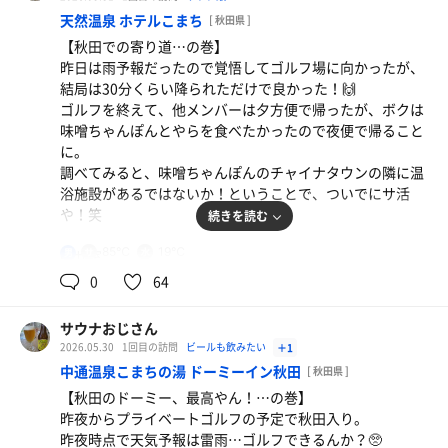
国からのお客さんが多いのかも…文化の違いは理解する
天然温泉 ホテルこまち
[ 秋田県 ]
が、マナーは守って欲しいなぁ…🤔
【秋田での寄り道…の巻】
昨日は雨予報だったので覚悟してゴルフ場に向かったが、
●サ室
結局は30分くらい降られただけで良かった！🙌
少し高めの96℃。アロマは秋田と同じハーバルクリアとい
ゴルフを終えて、他メンバーは夕方便で帰ったが、ボクは
うフレーバーだったので、たぶんドーミーは全国でアロマ
味噌󠄀ちゃんぽんとやらを食べたかったので夜便で帰ること
は統一しているのだろう。まさに、どこにいても同じ品質
に。
ということか…と妙に納得。
調べてみると、味噌󠄀ちゃんぽんのチャイナタウンの隣に温
朝は6時から入ったが、夕方より混んでいて最大4人と、上
浴施設があるではないか！ということで、ついでにサ活
段席が満席になるくらいだった。
や！笑
続きを読む
野菜＆チキン
●水風呂
少し辛めのスープカレーの後に濃厚ソフトクリーム！
85℃
19℃
男
●サ室
こちらは安定の15℃表示。この水温が一番気持ち良いこと
16時過ぎに入室したが、家族連れが多い！
笑
0
64
を改めて確認した。しかも、大きさも程よくて、奥の壁に
そこそこの築年数のためか、サ室入口の扉の建て付けが悪
首を置くと入口側の段差に足を載せられるサイズ感が心地
くて完全に閉まらず、室温があまり上がらない…
良い。他に誰もいなければ、尻を浮かせて浮遊感を楽しめ
「よつ葉」のソフトクリーム
サウナおじさん
ストーブの頑張りでなんとか85℃くらいをキープするも、
る！笑
2026.05.30
1回目の訪問
ビールも飲みたい
＋1
熱いサ室が好きなボクとしては物足りないかなぁ。
中通温泉こまちの湯 ドーミーイン秋田
[ 秋田県 ]
ゴルフの疲れを癒すために、ゆったりと3周！
●外気浴
【秋田のドーミー、最高やん！…の巻】
オットマン付きの椅子が一つと足置き場付きの椅子が二つ
昨夜からプライベートゴルフの予定で秋田入り。
●水風呂
あったが、今回は全ての回でオットマン付きを確保でき
昨夜時点で天気予報は雷雨…ゴルフできるんか？🥺
サ室前に水風呂があったが、汗を流すシャワーの場所が遠