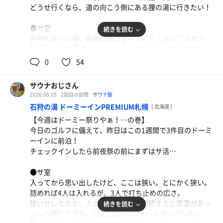
い！体感15℃。ちょうど良い温度。体育座りで、日焼けし
った！
どうせ行くなら、道の向こう側にある狸の湯に行きたい！
た肌をしっかりと冷やした。
●サ室
続きを読む
●内気浴
石狩の湯とは違い最新設備になっており、20分ごとのオー
残念ながら外気浴スペースはなく、浴室内にプラ椅子が4
100℃
12℃
トロウリュが付いているのだ。したがって、夜中の酔っ払
男
脚置いてあった。この時点で浴室自体に誰もいなくなり、
いの体にはかなり熱い…温度計は80℃から動かないが、体
0
54
完全貸し切り！なんという贅沢！ぼんやりとととのうこと
感は100℃超えの世界。酔ってるからか？笑
ができた。寝落ちしそうだったけど耐えた…笑
サウナおじさん
●水風呂
【本日の戦果】
2026.06.05
2回目の訪問
サウナ飯
サ室横の壺型の水風呂はキンキンに冷えており、12℃表示
12分1.5分10分✕1セット
石狩の湯 ドーミーインPREMIUM札幌
[ 北海道 ]
だったが、このまま天国に召されるような感覚を味わっ
【今週はドーミー祭りやぁ！…の巻】
た。
今日のゴルフに備えて、昨日はこの1週間で3件目のドーミ
やっぱり、水風呂はこれでないと！👍
ーインに前泊！
チェックインしたら前夜祭の前にまずはサ活…
●外気浴
露天風呂の周りにプラ椅子が2脚。椅子を洗うために流す
●サ室
お湯が露天風呂に戻るので、露天風呂には入りづらいと思
入ってから思い出したけど、ここは狭い。とにかく狭い。
うのはボクだけなのかなぁ…🤔知らんけど…
詰めれば4人は入れるが、3人で打ち止めの広さ。
狭いせいなのか、人の出入りで扉が開閉すると室温があっ
続きを読む
●その他
という間に下がる。100℃表示だなぁ…と思っていたら、
たぶん温泉ではないので泉質はイマイチかも。
100℃
17℃
男