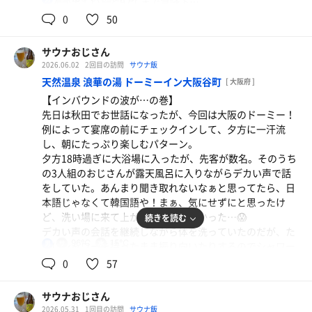
二人が出ていくと92℃まで急降下…
でも、熱いお湯をしっかり堪能できる一人用のヒノキ風呂
ボクは1ラウンド10分だったが、他の方々は5〜6分で出て
0
50
が大好き過ぎて、独占してしまいごめんなさい！笑
しまうので、室温が安定しなかった…💧
ちなみに、アロマはヒノキの香だったが、かなり古い設備
【本日の戦果】
コンペ用弁当
サウナおじさん
なので月替りができないのだろう…設備更新を願う！
10分1分7分✕2セット
ゴルフ場の厨房で調理された本格派弁当！どのおかず
2026.06.02
2回目の訪問
サウナ飯
天然温泉 浪華の湯 ドーミーイン大阪谷町
[ 大阪府 ]
も美味しくて、ご飯も2杯食べてしまった…笑
●水風呂
【インバウンドの波が…の巻】
体感17℃。ドーミーにしては少しぬるく感じる。
先日は秋田でお世話になったが、今回は大阪のドーミー！
こちらもドーミー品質になると良いんだけどなぁ…
例によって宴席の前にチェックインして、夕方に一汗流
ナポリタン＋春巻＋鮭おにぎり
し、朝にたっぷり楽しむパターン。
●外気浴
飲み会が待ちきれず、腹パンまで食べてしまった…で
夕方18時過ぎに大浴場に入ったが、先客が数名。そのうち
プラ椅子が3脚あり、うち2脚がオットマン付き。
の3人組のおじさんが露天風呂に入りながらデカい声で話
も、春巻がめちゃくちゃ美味かった！
2周ともオットマン付きを確保して、足を上げてしっかり
をしていた。あんまり聞き取れないなぁと思ってたら、日
ととのえた。
本語じゃなくて韓国語や！まぁ、気にせずにと思ったけ
クラシック（夏の爽快）
ど、洗い場に来て上がってからが酷かった…😱
続きを読む
●その他
デカい声の会話を継続しながら体を洗っていたのだが、た
ここの内風呂はドーミー独特の手摺石がなくて、木製の手
96℃
15℃
男
まにシャワーを持ったまま振り向いたりするのでシャワー
給水器
摺が設置されており、かなりレアじゃないかと思っている
が周りに飛び散って大迷惑。向こうでは普通なのか、やた
0
57
が、ホントのところはどうなんだろう？🤔
らとツバを吐くのだが、洗い場から浴槽に向かう通路でも
吐くのにはびっくり！
【本日の戦果】
サウナおじさん
館内のお知らせに韓国語が多かった気がしたが、ここは韓
10分2分8分✕2セット
2026.05.31
1回目の訪問
サウナ飯