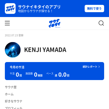
サウナイキタイのアプリ
無料で使う
地図からサウナが探せる！
2022.07.23 登録
KENJI YAMADA
統計レポート
今月のサ活
0
0
0.0
サ活
施設数
ペース
回
施設
週
回
サウナ歴
ホーム
好きなサウナ
プロフィール