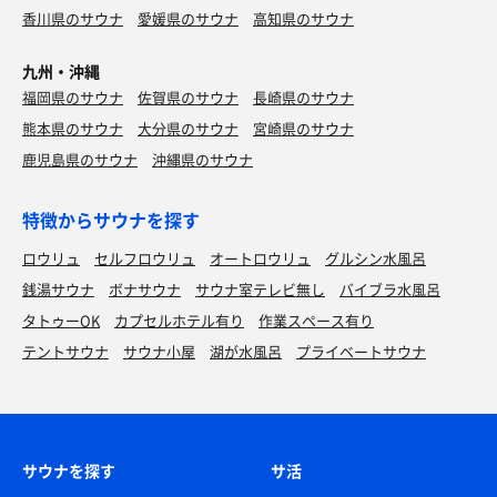
香川県のサウナ
愛媛県のサウナ
高知県のサウナ
九州・沖縄
福岡県のサウナ
佐賀県のサウナ
長崎県のサウナ
熊本県のサウナ
大分県のサウナ
宮崎県のサウナ
鹿児島県のサウナ
沖縄県のサウナ
特徴からサウナを探す
ロウリュ
セルフロウリュ
オートロウリュ
グルシン水風呂
銭湯サウナ
ボナサウナ
サウナ室テレビ無し
バイブラ水風呂
タトゥーOK
カプセルホテル有り
作業スペース有り
テントサウナ
サウナ小屋
湖が水風呂
プライベートサウナ
サウナを探す
サ活