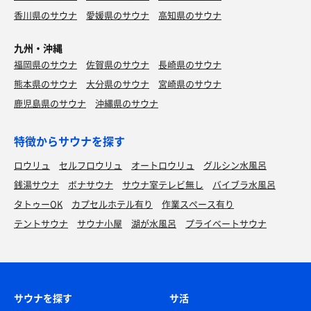
香川県のサウナ
愛媛県のサウナ
高知県のサウナ
九州・沖縄
福岡県のサウナ
佐賀県のサウナ
長崎県のサウナ
熊本県のサウナ
大分県のサウナ
宮崎県のサウナ
鹿児島県のサウナ
沖縄県のサウナ
特徴からサウナを探す
ロウリュ
セルフロウリュ
オートロウリュ
グルシン水風呂
銭湯サウナ
ボナサウナ
サウナ室テレビ無し
バイブラ水風呂
タトゥーOK
カプセルホテル有り
作業スペース有り
テントサウナ
サウナ小屋
湖が水風呂
プライベートサウナ
サウナを探す
サ活