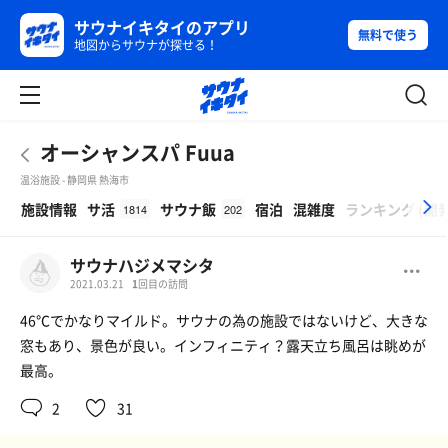
サウナイキタイのアプリ
無料で使う
地図からサウナが探せる！
オーシャンスパ Fuua
温浴施設 - 静岡県 熱海市
β
施設情報
サ活
サウナ飯
宿泊
混雑度
ランキング
(
開
1814
202
サウナハジメマシタ
2021.03.21
1
回目の訪問
46℃でかなりマイルド。サウナの為の施設ではないけど、大きな
窓もあり、景色が良い。インフィニティ？露天立ち風呂は眺めが
最高。
2
31