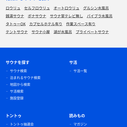
ロウリュ
セルフロウリュ
オートロウリュ
グルシン水風呂
銭湯サウナ
ボナサウナ
サウナ室テレビ無し
バイブラ水風呂
タトゥーOK
カプセルホテル有り
作業スペース有り
テントサウナ
サウナ小屋
湖が水風呂
プライベートサウナ
サウナを探す
サ活
サウナ検索
サ活一覧
泊まれるサウナ検索
地図から検索
サ活検索
施設登録
トントゥ
読みもの
トントゥ抽選会
マガジン