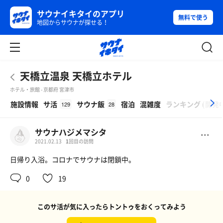
サウナイキタイのアプリ
無料で使う
地図からサウナが探せる！
天橋立温泉 天橋立ホテル
ホテル・旅館 - 京都府 宮津市
β
施設情報
サ活
サウナ飯
宿泊
混雑度
ランキング
(
開発
129
28
サウナハジメマシタ
2021.02.13
1
回目の訪問
日帰り入浴。コロナでサウナは閉鎖中。
0
19
このサ活が気に入ったらトントゥをおくってみよう