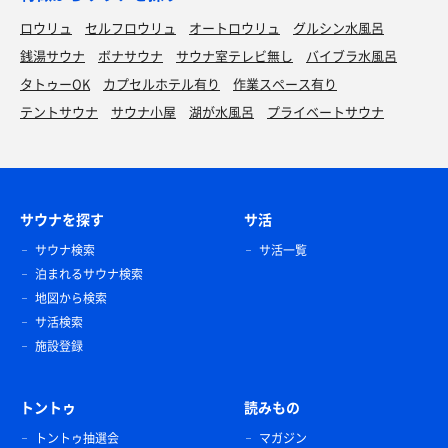
ロウリュ
セルフロウリュ
オートロウリュ
グルシン水風呂
銭湯サウナ
ボナサウナ
サウナ室テレビ無し
バイブラ水風呂
タトゥーOK
カプセルホテル有り
作業スペース有り
テントサウナ
サウナ小屋
湖が水風呂
プライベートサウナ
サウナを探す
サ活
サウナ検索
サ活一覧
泊まれるサウナ検索
地図から検索
サ活検索
施設登録
トントゥ
読みもの
トントゥ抽選会
マガジン