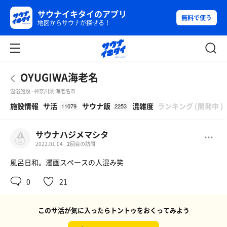
サウナイキタイのアプリ
無料で使う
地図からサウナが探せる！
OYUGIWA海老名
温浴施設 - 神奈川県 海老名市
β
施設情報
サ活
サウナ飯
混雑度
ランキング
(
開発中
)
11079
2253
サウナハジメマシタ
2022.01.04
2
回目の訪問
風呂日和。漫画スペースの人混み笑
0
21
このサ活が気に入ったらトントゥをおくってみよう