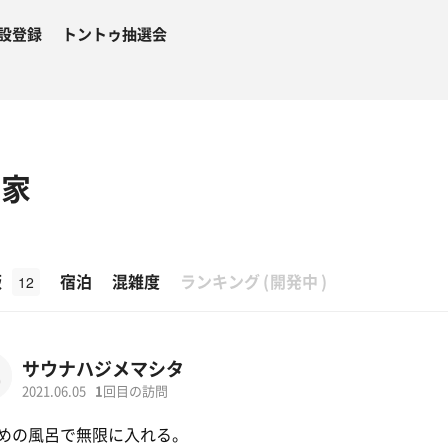
設登録
トントゥ抽選会
仙家
β
飯
宿泊
混雑度
ランキング
(
開発中
)
12
サウナハジメマシタ
2021.06.05
1
回目の訪問
めの風呂で無限に入れる。