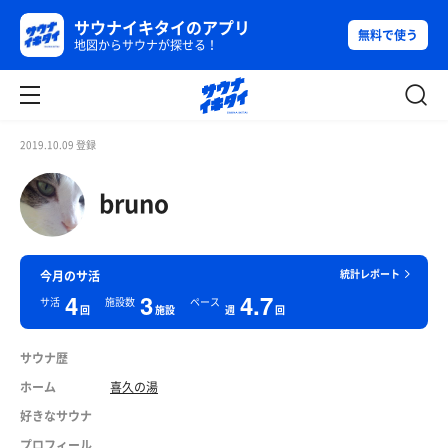
サウナイキタイのアプリ
無料で使う
地図からサウナが探せる！
2019.10.09 登録
bruno
統計レポート
今月のサ活
4
3
4.7
サ活
施設数
ペース
回
施設
週
回
サウナ歴
ホーム
喜久の湯
好きなサウナ
プロフィール