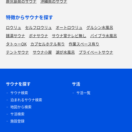
鹿児島県のサウナ
沖縄県のサウナ
特徴からサウナを探す
ロウリュ
セルフロウリュ
オートロウリュ
グルシン水風呂
銭湯サウナ
ボナサウナ
サウナ室テレビ無し
バイブラ水風呂
タトゥーOK
カプセルホテル有り
作業スペース有り
テントサウナ
サウナ小屋
湖が水風呂
プライベートサウナ
サウナを探す
サ活
サウナ検索
サ活一覧
泊まれるサウナ検索
地図から検索
サ活検索
施設登録