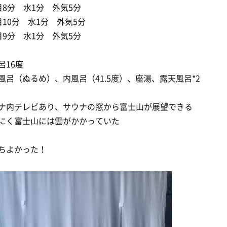
目8分 水1分 外気5分
目10分 水1分 外気5分
目9分 水1分 外気5分
呂16度
風呂（ぬるめ）、内風呂（41.5度）、座湯、露天風呂*2
ナ内テレビあり、サウナの窓から富士山が展望できる
にく富士山には雲がかかっていた
ちよかった！