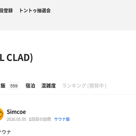
設登録
トントゥ抽選会
 CLAD)
β
ナ飯
宿泊
混雑度
ランキング
(
開発中
)
559
Simcoe
2026.05.05
1
回目の訪問
サウナ飯
サウナ