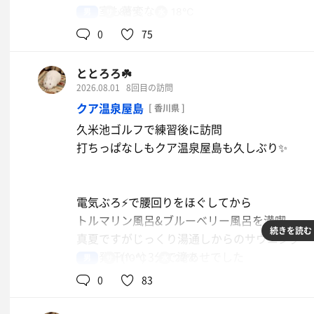
・サ室も著変なし
男
88℃
18℃
（ikiストーブが変わらず良い仕事してます！
0
75
・炭酸風呂が大幅リニューアル！！
浴槽がタイル張りに変わり大きくなりました
ととろろ☘️
整いイスもグレードアップ✨
2026.08.01
8回目の訪問
クア温泉屋島
[ 香川県 ]
本日のアロマ水は『マウンテンハーブ🌿』
久米池ゴルフで練習後に訪問
爽やかな香りで気持ち良く蒸されました🏔️
打ちっぱなしもクア温泉屋島も久しぶり✨
30分毎のオートロウリュにあわせて3セット
仕上げに炭酸風呂をじっくり満喫して終了(^q^
電気ぶろ⚡で腰回りをほぐしてから
*回数券のサービス販売期間でした🆙️
トルマリン風呂&ブルーベリー風呂を満喫
￥7,500/12枚綴り ありがとうございます！
続きを読む
真夏ですがじっくり湯通しからのサウニング
お茶
良い発汗(^-^) 3分で滝あせでした
男
110℃
22℃
サウナ10分▶️水風呂3分▶️外気浴15分×3セット
0
83
琴平電鉄の沿線にありますので 外気浴中に