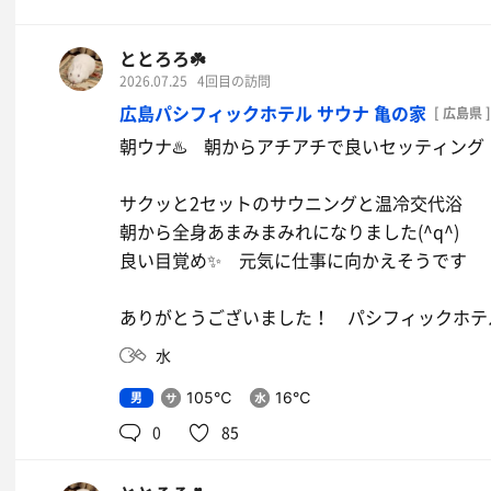
ととろろ☘️
2026.07.25
4回目の訪問
広島パシフィックホテル サウナ 亀の家
[ 広島県 ]
朝ウナ♨️ 朝からアチアチで良いセッティング
サクッと2セットのサウニングと温冷交代浴
朝から全身あまみまみれになりました(^q^)
良い目覚め✨ 元気に仕事に向かえそうです
ありがとうございました！ パシフィックホテル
水
男
105℃
16℃
0
85