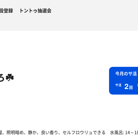
設登録
トントゥ抽選会
☘️
今月のサ活
2
サ活
回
湿、照明暗め、静か、良い香り、セルフロウリュできる 水風呂: 14～1