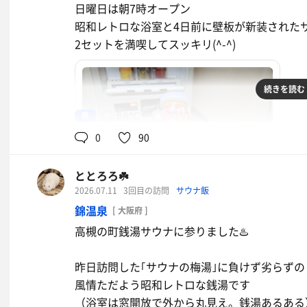
日曜日は朝7時オープン
昭和レトロな浴室と4日前に壁板が新装された
みず風呂
2セットを満喫してスッキリ(^-^)
16℃くらい(^q^) 定員4～5名くらい
しっかり汗を流していれば 潜水OKだそうで
続きを読む
内気浴
男
88℃
20℃
調いイス2脚 浴槽の縁に座って休憩
0
90
ととろろ☘️
計4セットをしっかり満喫 あまみまみれでし
2026.07.11
3回目の訪問
サウナ飯
ありがとうございました！ ﾊﾟｼﾌｨｯｸﾎﾃﾙ亀の家
錦温泉
[ 大阪府 ]
イオンウォーター
ビン牛乳
高槻の町銭湯サウナに参りました♨️
伊藤園 黒豆茶
昨日訪問した｢サウナの梅湯｣に負けず劣らずの
風情ただよう昭和レトロな銭湯です
（浴室は窓開放で外から丸見え。銭湯あるある