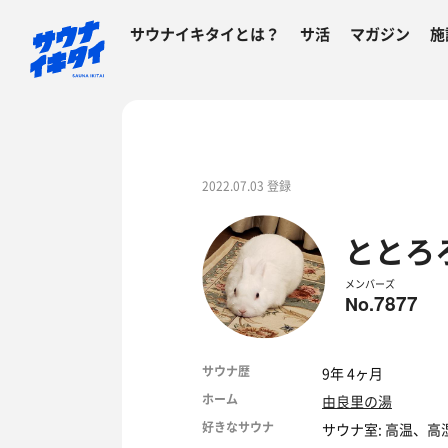
サウナイキタイとは？
サ活
マガジン
施
2022.07.03 登録
ととろろ
メンバーズ
7877
No.
サウナ歴
9年 4ヶ月
ホーム
由良里の湯
好きなサウナ
サウナ室: 高温、高