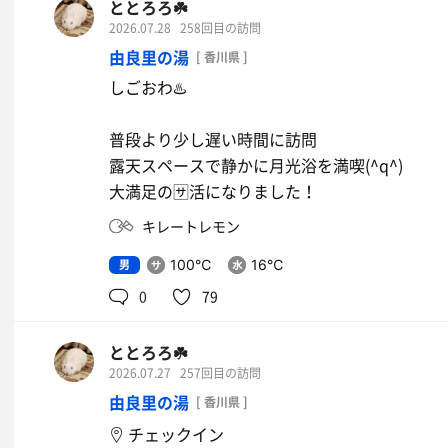
ととろろ☘️
踏切の遮断器や電車の通過音♬が楽しめました
2026.07.28
258回目の訪問
ノスタルジックな気分でディープリラックス(^q
由良里の湯
[ 香川県 ]
しごおわ♨️
昭和レトロにどっぷり浸かりました
普段より少し遅い時間に訪問
ありがとうございました！クア温泉屋島♨️
露天スペースで静かに月光浴を満喫(^q^)
大満足の🈂️活になりました！
キレートレモン
男
100℃
16℃
0
79
ととろろ☘️
2026.07.27
257回目の訪問
由良里の湯
[ 香川県 ]
イオンウォーター
チェックイン