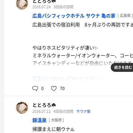
ととろろ☘️
2026.07.24
3回目の訪問
広島パシフィックホテル サウナ 亀の家
[ 広島県 ]
広島出張での宿泊利用 8ヶ月ぶりの再訪です
やはりホスピタリティが凄い✨
ミネラルウォーター/イオンウォーター、コー
アイスキャンディーなどが自由にいただけます
続きを読む
部屋からタオルを持って浴室へ🏃
男
104℃
16℃
ホテルサウナのレベルを超えています
0
70
シャワーヘッドがすべてRefa ✨
毛穴汚れもしっかり落としてからサウニングで
ととろろ☘️
2026.07.12
4回目の訪問
サウナ飯
サウナ室
錦温泉
[ 大阪府 ]
100℃超 2段席 定員15名ほど
帰讃まえに朝ウナ♨️
15分毎にオートロウリュ しっかり高湿度で