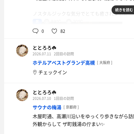
続きを読む
ノスタルジックな気分でとても癒されました✨
男
89℃
20℃
0
82
ととろろ☘️
2026.07.11
2回目の訪問
ホテルアベストグランデ高槻
[ 大阪府 ]
チェックイン
ととろろ☘️
2026.07.10
1回目の訪問
サウナの梅湯
[ 京都府 ]
木屋町通、高瀬川沿いをゆっくり歩きながら訪
外観からして ザ町銭湯の佇まい✨