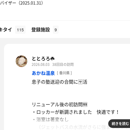
ザー（2025.01.31）
キタイ
登録施設
115
9
ととろろ☘️
2026.08.03
38回目の訪問
あかね温泉
[ 香川県 ]
息子の塾送迎の合間に🈂️活
リニューアル後の初訪問🆕️
・ロッカーが新調されました 快適です！
・浴室は著変なし
続きを読む
（ジェットバスの水流がさらに強まった？？