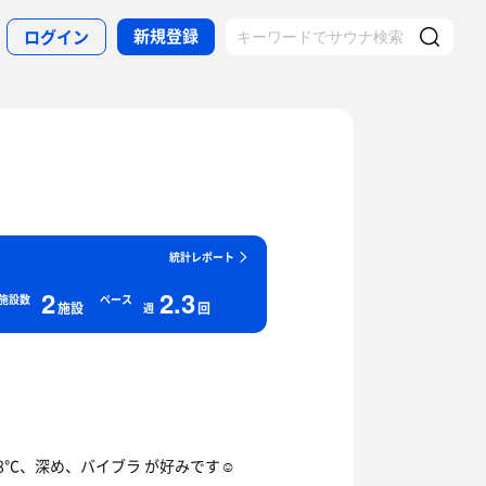
新規登録
ログイン
統計レポート
2
2.3
施設数
ペース
施設
回
週
8℃、深め、バイブラ が好みです☺️