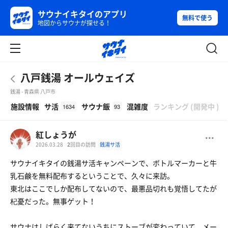
サウナイキタイのアプリ
無料で使う
地図からサウナが探せる！
八戸銭湯 オールウェイズ
銭湯 - 青森県 八戸市
β
施設情報
サ活
サウナ飯
混雑度
ランキング
(
開発中
)
1634
93
紅しょうが
2026.03.28
2
回目の訪問
銭湯サ活
サウナイキタイの銭湯サ活キャンペーンで、ボトルマーカーと牛
乳石鹸を無料配布するということで、久々に来訪。
東北はここでしか配布してないので、最悪品切れも覚悟してたが
杞憂だった。無事ゲット！
サウナはしばらく来てないうちにストーブが変わっていて、メー