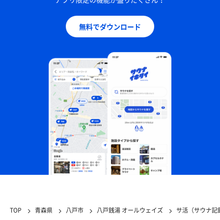
無料でダウンロード
TOP
青森県
八戸市
八戸銭湯 オールウェイズ
サ活（サウナ記