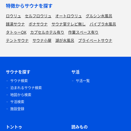
特徴からサウナを探す
ロウリュ
セルフロウリュ
オートロウリュ
グルシン水風呂
銭湯サウナ
ボナサウナ
サウナ室テレビ無し
バイブラ水風呂
タトゥーOK
カプセルホテル有り
作業スペース有り
テントサウナ
サウナ小屋
湖が水風呂
プライベートサウナ
サウナを探す
サ活
サウナ検索
サ活一覧
泊まれるサウナ検索
地図から検索
サ活検索
施設登録
トントゥ
読みもの