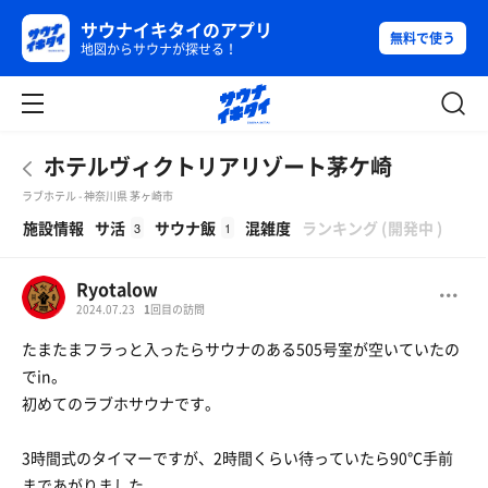
サウナイキタイのアプリ
無料で使う
地図からサウナが探せる！
ホテルヴィクトリアリゾート茅ケ崎
ラブホテル - 神奈川県 茅ヶ崎市
β
施設情報
サ活
サウナ飯
混雑度
ランキング
(
開発中
)
3
1
Ryotalow
2024.07.23
1
回目の訪問
たまたまフラっと入ったらサウナのある505号室が空いていたの
でin。
初めてのラブホサウナです。
3時間式のタイマーですが、2時間くらい待っていたら90℃手前
まであがりました。