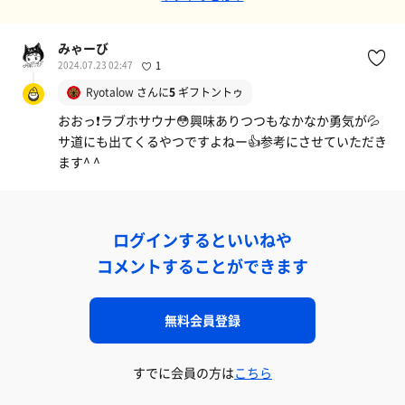
みゃーび
2024.07.23 02:47
1
Ryotalow
さんに
5
ギフトントゥ
おおっ❗️ラブホサウナ😳興味ありつつもなかなか勇気が💦
サ道にも出てくるやつですよねー👍参考にさせていただき
ます^ ^
ログインするといいねや
コメントすることができます
無料会員登録
すでに会員の方は
こちら