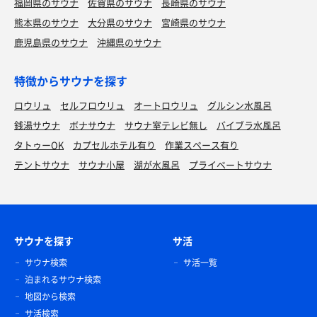
福岡県のサウナ
佐賀県のサウナ
長崎県のサウナ
熊本県のサウナ
大分県のサウナ
宮崎県のサウナ
鹿児島県のサウナ
沖縄県のサウナ
特徴からサウナを探す
ロウリュ
セルフロウリュ
オートロウリュ
グルシン水風呂
銭湯サウナ
ボナサウナ
サウナ室テレビ無し
バイブラ水風呂
タトゥーOK
カプセルホテル有り
作業スペース有り
テントサウナ
サウナ小屋
湖が水風呂
プライベートサウナ
サウナを探す
サ活
サウナ検索
サ活一覧
泊まれるサウナ検索
地図から検索
サ活検索