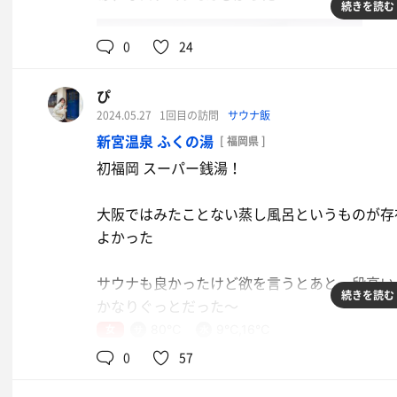
続きを読む
0
24
ぴ
2024.05.27
1回目の訪問
サウナ飯
新宮温泉 ふくの湯
[ 福岡県 ]
とろろそば
初福岡 スーパー銭湯！
大阪ではみたことない蒸し風呂というものが存
よかった
サウナも良かったけど欲を言うとあと一段高い
続きを読む
かなりぐっとだった〜
女
80℃
9℃,16℃
あと水風呂9度はまじ最高たまらん
0
57