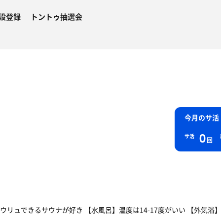
設登録
トントゥ抽選会
今月のサ活
0
サ活
回
ウリュできるサウナが好き 【水風呂】温度は14-17度がいい 【外気