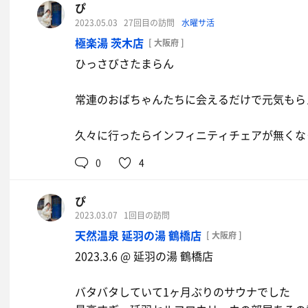
ぴ
2023.05.03
27回目の訪問
水曜サ活
極楽湯 茨木店
[ 大阪府 ]
ひっさびさたまらん
常連のおばちゃんたちに会えるだけで元気もら
久々に行ったらインフィニティチェアが無くな
二八蕎麦
0
4
おいしい 半人前
ぴ
2023.03.07
1回目の訪問
天然温泉 延羽の湯 鶴橋店
[ 大阪府 ]
2023.3.6 @ 延羽の湯 鶴橋店
バタバタしていて1ヶ月ぶりのサウナでした