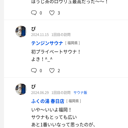
ほうじ茶のロウリュ最高だった〜〜！
0
3
ぴ
2024.11.15
1回目の訪問
テンジンサウナ
[ 福岡県 ]
初プライベートサウナ！
よき！^_^
0
2
ぴ
2024.06.29
1回目の訪問
サウナ飯
ふくの湯 春日店
[ 福岡県 ]
いや〜いいよ福岡！
サウナもとっても広い
あと1番いいなって思ったのが、