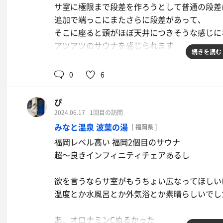
サ室に極限まで段差を作ろうとして普通の段差
追加で端っこにまたさらに段差があって、
そこに座ると頭がほぼ天井につきそうな感じに
アツアツのサウナを感じられます
続きを読む
水風呂も深め！ただしもうちょい冷たくてもいい
0
6
温度計もあれば尚良い
ぴ
あとは椅子ですよ
2024.06.17
1回目の訪問
インフィニティチェア最高〜
みなと温泉 波葉の湯
[ 福岡県 ]
椅子も困らないくらい置いてあって優勝
福岡レベル高い 福岡2個目のサウナ
超〜良きインフィニティチェアあるし
ていうか横が男湯で女は静かなのに
パーティーかのようにうるさかった！（笑）ま
欲を言うならサ室がもうちょい広なってほしい
温度とか水風呂とか外気浴とか素晴らしいでし
あ、オロナミンCぬるかった