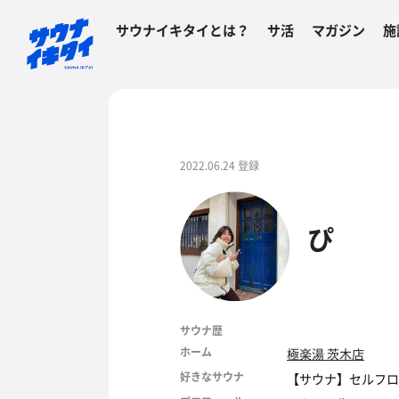
サウナイキタイとは？
サ活
マガジン
施
2022.06.24 登録
ぴ
サウナ歴
ホーム
極楽湯 茨木店
好きなサウナ
【サウナ】セルフロ