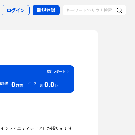
新規登録
ログイン
統計レポート
0
0.0
施設数
ペース
施設
回
週
浴】インフィニティチェアしか勝たんです