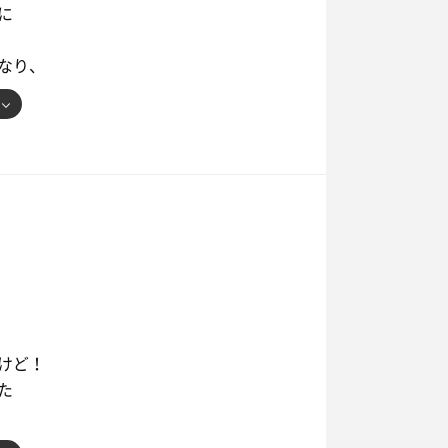
に
なり、
かも^_^
あ楽しそうでなにより
けど！
た