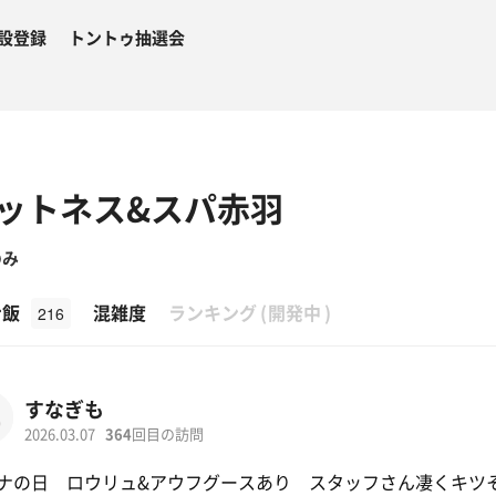
設登録
トントゥ抽選会
ットネス&スパ赤羽
のみ
β
ナ飯
混雑度
ランキング
(
開発中
)
216
すなぎも
2026.03.07
364
回目の訪問
ナの日 ロウリュ&アウフグースあり スタッフさん凄くキツ