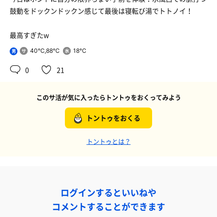
鼓動をドックンドックン感じて最後は寝転び湯でトトノイ！
最高すぎたw
40℃,88℃
18℃
男
0
21
このサ活が気に入ったらトントゥをおくってみよう
トントゥをおくる
トントゥとは？
ログインするといいねや
コメントすることができます