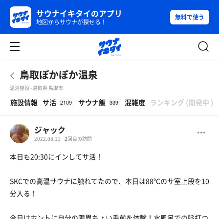
サウナイキタイのアプリ
無料で使う
地図からサウナが探せる！
鳥取ぽかぽか温泉
温浴施設 - 鳥取県 鳥取市
β
施設情報
サ活
サウナ飯
混雑度
ランキング
(
開発中
)
2109
339
ジャック
2022.08.11
2
回目の訪問
本日も20:30にインしてサ活！
SKCでの高温サウナに触れてたので、本日は88℃のサ室上段を10
分入る！
今日はホントに自分の限界ちょい手前を体験！水風呂での脈打つ