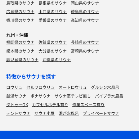
鳥取県のサウナ
島根県のサウナ
岡山県のサウナ
広島県のサウナ
山口県のサウナ
徳島県のサウナ
香川県のサウナ
愛媛県のサウナ
高知県のサウナ
九州・沖縄
福岡県のサウナ
佐賀県のサウナ
長崎県のサウナ
熊本県のサウナ
大分県のサウナ
宮崎県のサウナ
鹿児島県のサウナ
沖縄県のサウナ
特徴からサウナを探す
ロウリュ
セルフロウリュ
オートロウリュ
グルシン水風呂
銭湯サウナ
ボナサウナ
サウナ室テレビ無し
バイブラ水風呂
タトゥーOK
カプセルホテル有り
作業スペース有り
テントサウナ
サウナ小屋
湖が水風呂
プライベートサウナ