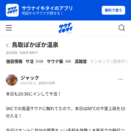
サウナイキタイのアプリ
無料で使う
地図からサウナが探せる！
鳥取ぽかぽか温泉
温浴施設 - 鳥取県 鳥取市
β
施設情報
サ活
サウナ飯
混雑度
ランキング
(
開発中
)
2109
339
ジャック
2022.08.11
2
回目の訪問
本日も20:30にインしてサ活！
SKCでの高温サウナに触れてたので、本日は88℃のサ室上段を10
分入る！
今日はホントに自分の限界ちょい手前を体験！水風呂での脈打つ