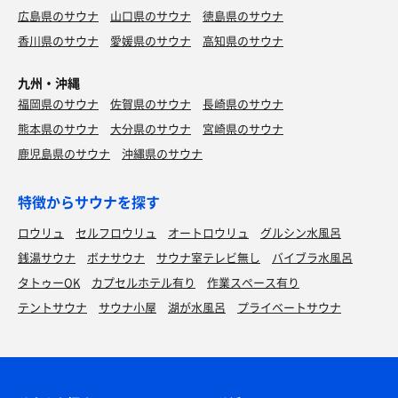
広島県のサウナ
山口県のサウナ
徳島県のサウナ
香川県のサウナ
愛媛県のサウナ
高知県のサウナ
九州・沖縄
福岡県のサウナ
佐賀県のサウナ
長崎県のサウナ
熊本県のサウナ
大分県のサウナ
宮崎県のサウナ
鹿児島県のサウナ
沖縄県のサウナ
特徴からサウナを探す
ロウリュ
セルフロウリュ
オートロウリュ
グルシン水風呂
銭湯サウナ
ボナサウナ
サウナ室テレビ無し
バイブラ水風呂
タトゥーOK
カプセルホテル有り
作業スペース有り
テントサウナ
サウナ小屋
湖が水風呂
プライベートサウナ