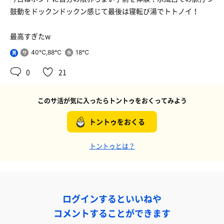
鼓動をドックンドックン感じて最後は寝転び湯でトトノイ！
最高すぎたw
40℃,88℃
18℃
男
0
21
このサ活が気に入ったらトントゥをおくってみよう
トントゥをおくる
トントゥとは？
ログインするといいねや
コメントすることができます