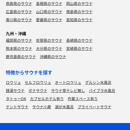
鳥取県のサウナ
島根県のサウナ
岡山県のサウナ
広島県のサウナ
山口県のサウナ
徳島県のサウナ
香川県のサウナ
愛媛県のサウナ
高知県のサウナ
九州・沖縄
福岡県のサウナ
佐賀県のサウナ
長崎県のサウナ
熊本県のサウナ
大分県のサウナ
宮崎県のサウナ
鹿児島県のサウナ
沖縄県のサウナ
特徴からサウナを探す
ロウリュ
セルフロウリュ
オートロウリュ
グルシン水風呂
銭湯サウナ
ボナサウナ
サウナ室テレビ無し
バイブラ水風呂
タトゥーOK
カプセルホテル有り
作業スペース有り
テントサウナ
サウナ小屋
湖が水風呂
プライベートサウナ