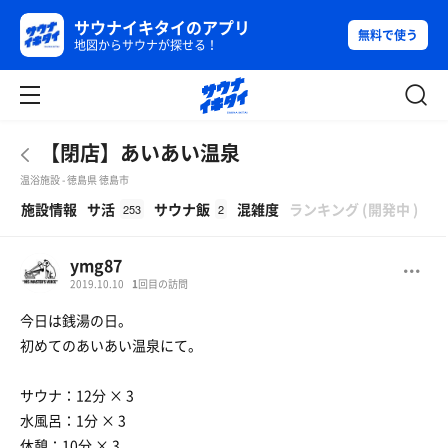
サウナイキタイのアプリ
無料で使う
地図からサウナが探せる！
【閉店】あいあい温泉
温浴施設 - 徳島県 徳島市
β
施設情報
サ活
サウナ飯
混雑度
ランキング
(
開発中
)
253
2
ymg87
2019.10.10
1
回目の訪問
今日は銭湯の日。
初めてのあいあい温泉にて。
サウナ：12分 × 3
水風呂：1分 × 3
休憩：10分 × 3