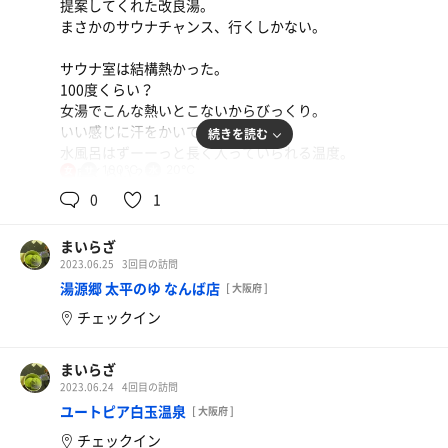
提案してくれた改良湯。
まさかのサウナチャンス、行くしかない。
サウナ室は結構熱かった。
100度くらい？
女湯でこんな熱いとこないからびっくり。
いい感じに汗をかいて、水風呂へ。
続きを読む
水風呂はずーーっと長く入っていられる温度。
100℃
20℃
20度くらい？
女
これは気持ちいい。
0
1
お風呂上がったらポカリで最高でした。
まいらざ
2023.06.25
3回目の訪問
湯源郷 太平のゆ なんば店
[ 大阪府 ]
チェックイン
まいらざ
2023.06.24
4回目の訪問
ユートピア白玉温泉
[ 大阪府 ]
チェックイン