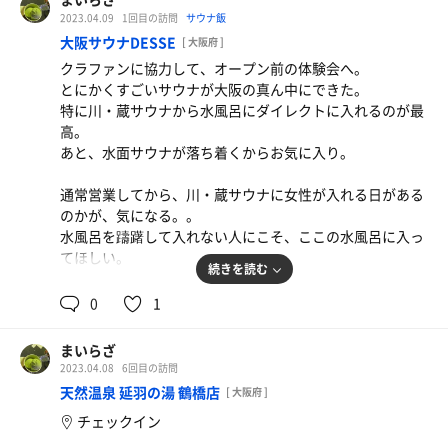
2023.04.09
1回目の訪問
サウナ飯
大阪サウナDESSE
[ 大阪府 ]
クラファンに協力して、オープン前の体験会へ。
とにかくすごいサウナが大阪の真ん中にできた。
特に川・蔵サウナから水風呂にダイレクトに入れるのが最
高。
あと、水面サウナが落ち着くからお気に入り。
通常営業してから、川・蔵サウナに女性が入れる日がある
のかが、気になる。。
水風呂を躊躇して入れない人にこそ、ここの水風呂に入っ
てほしい。
続きを読む
0
1
まいらざ
2023.04.08
6回目の訪問
天然温泉 延羽の湯 鶴橋店
[ 大阪府 ]
チェックイン