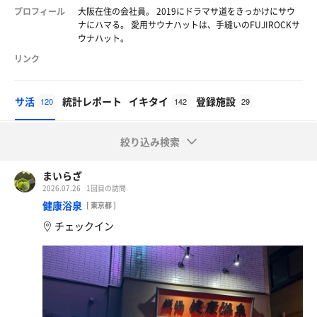
プロフィール
大阪在住の会社員。 2019にドラマサ道をきっかけにサウ
ナにハマる。 愛用サウナハットは、手縫いのFUJIROCKサ
ウナハット。
リンク
サ活
統計レポート
イキタイ
登録施設
120
142
29
絞り込み検索
まいらざ
2026.07.26
1回目の訪問
健康浴泉
[ 東京都 ]
チェックイン