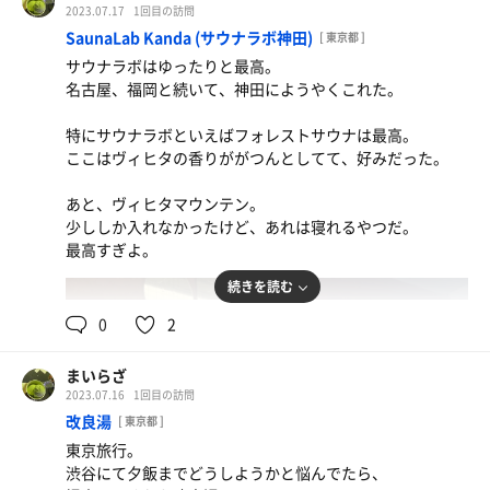
2023.07.17
1回目の訪問
SaunaLab Kanda (サウナラボ神田)
[ 東京都 ]
サウナラボはゆったりと最高。
名古屋、福岡と続いて、神田にようやくこれた。
特にサウナラボといえばフォレストサウナは最高。
ここはヴィヒタの香りががつんとしてて、好みだった。
あと、ヴィヒタマウンテン。
少ししか入れなかったけど、あれは寝れるやつだ。
最高すぎよ。
続きを読む
0
2
まいらざ
2023.07.16
1回目の訪問
改良湯
[ 東京都 ]
東京旅行。
渋谷にて夕飯までどうしようかと悩んでたら、