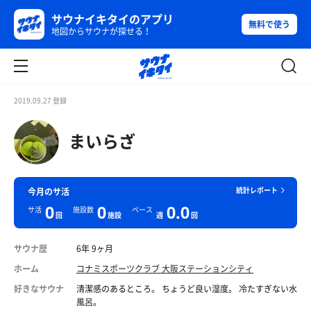
サウナイキタイのアプリ
無料で使う
地図からサウナが探せる！
2019.09.27 登録
まいらざ
統計レポート
今月のサ活
0
0
0.0
サ活
施設数
ペース
回
施設
週
回
サウナ歴
6年 9ヶ月
ホーム
コナミスポーツクラブ 大阪ステーションシティ
好きなサウナ
清潔感のあるところ。 ちょうど良い湿度。 冷たすぎない水
風呂。