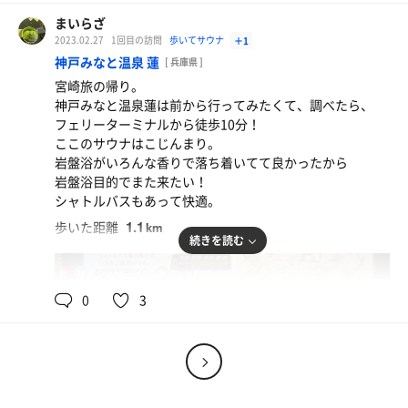
まいらざ
2023.02.27
1回目の訪問
歩いてサウナ
＋1
神戸みなと温泉 蓮
[ 兵庫県 ]
宮崎旅の帰り。
神戸みなと温泉蓮は前から行ってみたくて、調べたら、
フェリーターミナルから徒歩10分！
ここのサウナはこじんまり。
岩盤浴がいろんな香りで落ち着いてて良かったから
岩盤浴目的でまた来たい！
シャトルバスもあって快適。
1.1
歩いた距離
km
続きを読む
40℃,85℃
28℃
女
0
3
カレーおでん
スパイスが効いてておいしい、また食べる