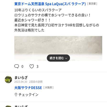
東京ドーム天然温泉 Spa LaQua(スパ ラクーア)
[ 東京都 ]
10年ぶりくらいのスパラクーア
ロウリュのサウナの横で水シャワーできるの良い！
最近水シャワー好き！！
本日神宮で見た長岡プロ初サヨナラHRを回想しながらの
外気浴は格別でした
続きを読む
0
3
まいらざ
2023.04.30
2回目の訪問
大阪サウナDESSE
[ 大阪府 ]
チェックイン
まいらざ