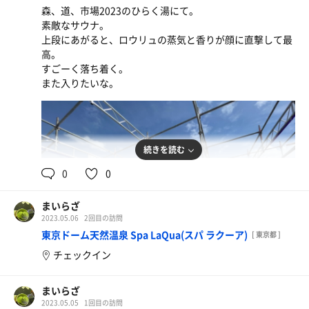
森、道、市場2023のひらく湯にて。
素敵なサウナ。
上段にあがると、ロウリュの蒸気と香りが顔に直撃して最
高。
すごーく落ち着く。
また入りたいな。
続きを読む
0
0
まいらざ
2023.05.06
2回目の訪問
東京ドーム天然温泉 Spa LaQua(スパ ラクーア)
[ 東京都 ]
チェックイン
まいらざ
2023.05.05
1回目の訪問