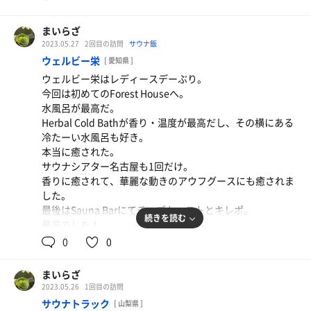
まいらざ
2023.05.27
2回目の訪問
サウナ飯
ウェルビー栄
[ 愛知県 ]
ウェルビー栄はレディースデーぶり。
今回は初めてのForest Houseへ。
水風呂が最高だ。
Herbal Cold Bathが香り・温度が最高だし、その横にある
冷たーい水風呂も好き。
本当に癒された。
サウナシアター名古屋も1回だけ。
香りに癒されて、華麗な動きのアウフグースにも癒されま
した。
最後はSauna Barにてチーズトーストとキレポ。
続きを読む
最高でした！
0
0
チーズトーストとキレポ
チーズトーストの塩味がサウナ後にちょうど良い
まいらざ
2023.05.26
1回目の訪問
サウナトラック
[ 山梨県 ]