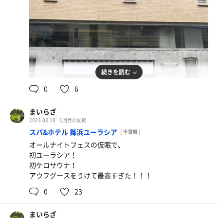
続きを読む
0
6
笹寿し(鯛)
まいらざ
2023.08.18
1回目の訪問
スパ&ホテル 舞浜ユーラシア
[ 千葉県 ]
オールナイトフェスの仮眠で、
初ユーラシア！
初ケロサウナ！
アウフグースをうけて最高すぎた！！！
0
23
まいらざ