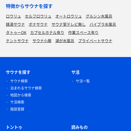
特徴からサウナを探す
ロウリュ
セルフロウリュ
オートロウリュ
グルシン水風呂
銭湯サウナ
ボナサウナ
サウナ室テレビ無し
バイブラ水風呂
タトゥーOK
カプセルホテル有り
作業スペース有り
テントサウナ
サウナ小屋
湖が水風呂
プライベートサウナ
サウナを探す
サ活
サウナ検索
サ活一覧
泊まれるサウナ検索
地図から検索
サ活検索
施設登録
トントゥ
読みもの